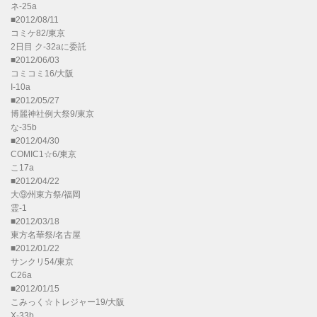
ネ-25a
■2012/08/11
コミケ82/東京
2日目 ク-32aに委託
■2012/06/03
コミコミ16/大阪
I-10a
■2012/05/27
博麗神社例大祭9/東京
な-35b
■2012/04/30
COMIC1☆6/東京
こ17a
■2012/04/22
大⑨州東方祭/福岡
霊-1
■2012/03/18
東方名華祭/名古屋
■2012/01/22
サンクリ54/東京
C26a
■2012/01/15
こみっく☆トレジャー19/大阪
X-33b