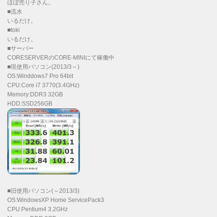
ほぼ売り子さん。
■流水
いるだけ。
■toki
いるだけ。
■サーバー
CORESERVERのCORE-MINIにて稼働中
■現使用パソコン(2013/3～)
OS:Winddows7 Pro 64bit
CPU:Core i7 3770(3.4GHz)
Memory:DDR3 32GB
HDD:SSD256GB
■旧使用パソコン(～2013/3)
OS:WindowsXP Home ServicePack3
CPU:Pentium4 3.2GHz