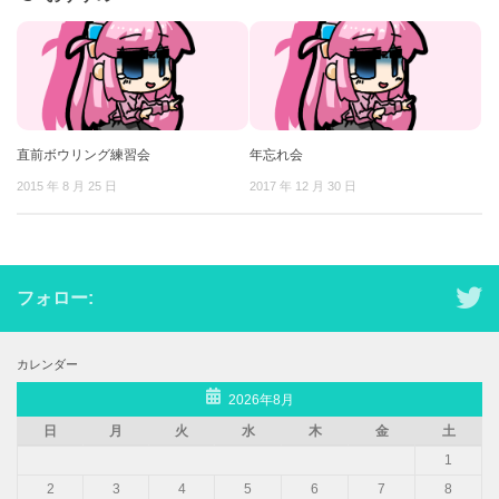
直前ボウリング練習会
年忘れ会
2015 年 8 月 25 日
2017 年 12 月 30 日
フォロー:
カレンダー
2026年8月
日
月
火
水
木
金
土
1
2
3
4
5
6
7
8