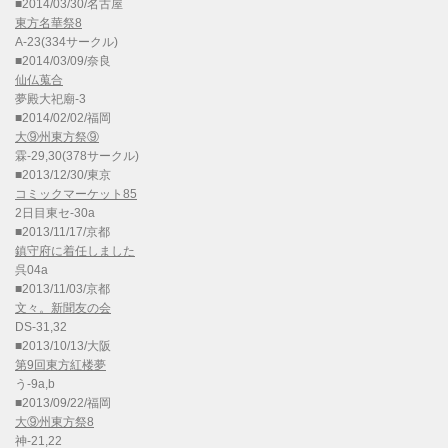
■2014/03/30/名古屋
東方名華祭8
A-23(334サークル)
■2014/03/09/奈良
仙仏蒐合
夢殿大祀廟-3
■2014/02/02/福岡
大⑨州東方祭⑨
霖-29,30(378サークル)
■2013/12/30/東京
コミックマーケット85
2日目東セ-30a
■2013/11/17/京都
鎮守府に着任しました
呉04a
■2013/11/03/京都
文々。新聞友の会
DS-31,32
■2013/10/13/大阪
第9回東方紅楼夢
う-9a,b
■2013/09/22/福岡
大⑨州東方祭8
神-21,22