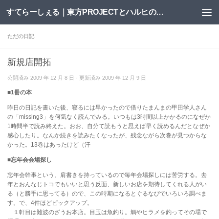
すてらーしぇる｜東方PROJECTとハルヒの二次創作サイト
コンテンツへスキップ
ただの日記
新規店開拓
公開済み
2009 年 12 月 8 日
· 更新済み
2009 年 12 月 9 日
■1冊の本
昨日の日記を書いた後、寝るには早かったので借りたまんまの甲田学人さん
の「missing3」を何気なく読んでみる。いつもは3時間以上かかるのになぜか
1時間半で読み終えた。おお、自分て読もうと思えば早く読めるんだとなぜか
感心したり。なんか続きを読みたくなったが、残念ながら次巻が見つからな
かった。13巻はあったけど（汗
■忘年会会場探し
忘年会幹事という、肩書きを持っているので毎年会場探しには苦労する。去
年とおんなじトコでもいいと思う反面、新しいお店を期待してくれる人がい
る（と勝手に思ってる）ので、この時期になるとぐるなびでいろいろ調べま
す。で、4件ほどピックアップ。
１軒目は難波のざうお本店。目玉は魚釣り。鯛やヒラメを釣ってその場で