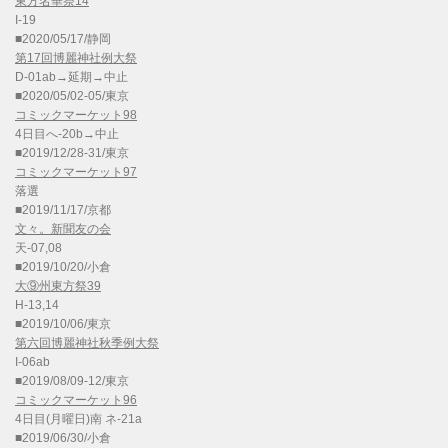
東方名華祭14
I-19
■2020/05/17/静岡
第17回博麗神社例大祭
D-01ab→延期→中止
■2020/05/02-05/東京
コミックマーケット98
4日目へ-20b→中止
■2019/12/28-31/東京
コミックマーケット97
落選
■2019/11/17/京都
文々。新聞友の会
天-07,08
■2019/10/20/小倉
大⑨州東方祭39
H-13,14
■2019/10/06/東京
第六回博麗神社秋季例大祭
I-06ab
■2019/08/09-12/東京
コミックマーケット96
4日目(月曜日)南 ネ-21a
■2019/06/30/小倉