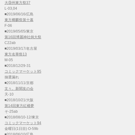
大⑨州東方祭37
L-03,04
■2019/06/16/広島
東方椰麟祭第十幕
F-06
■2019/05/05/東京
第16回博麗神社例大祭
C22ab
■2019/03/17/名古屋
東方名華祭13
M-05
■2018/12/29-31
コミックマーケット95
抽選漏れ
■2018/11/11/京都
文々。新聞友の会
天-10
■2018/10/21/大阪
第14回東方紅楼夢
そ-25ab
■2018/08/10-12/東京
コミックマーケット94
金曜日(1日目) O-59b
■2018/06/10/広島