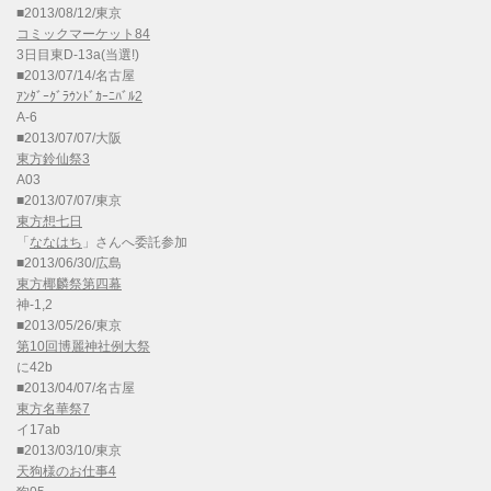
■2013/08/12/東京
コミックマーケット84
3日目東D-13a(当選!)
■2013/07/14/名古屋
ｱﾝﾀﾞｰｸﾞﾗｳﾝﾄﾞｶｰﾆﾊﾞﾙ2
A-6
■2013/07/07/大阪
東方鈴仙祭3
A03
■2013/07/07/東京
東方想七日
「
ななはち
」さんへ委託参加
■2013/06/30/広島
東方椰麟祭第四幕
神-1,2
■2013/05/26/東京
第10回博麗神社例大祭
に42b
■2013/04/07/名古屋
東方名華祭7
イ17ab
■2013/03/10/東京
天狗様のお仕事4