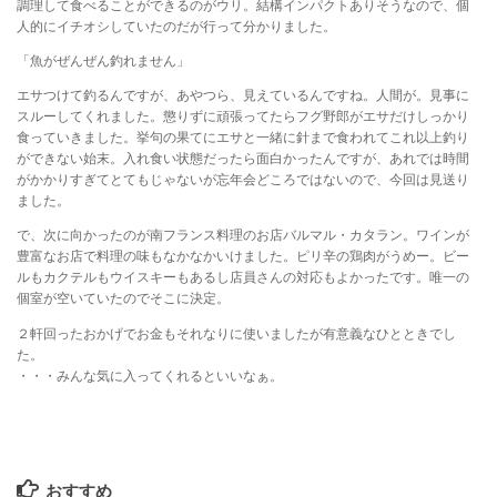
調理して食べることができるのがウリ。結構インパクトありそうなので、個
人的にイチオシしていたのだが行って分かりました。
「魚がぜんぜん釣れません」
エサつけて釣るんですが、あやつら、見えているんですね。人間が。見事に
スルーしてくれました。懲りずに頑張ってたらフグ野郎がエサだけしっかり
食っていきました。挙句の果てにエサと一緒に針まで食われてこれ以上釣り
ができない始末。入れ食い状態だったら面白かったんですが、あれでは時間
がかかりすぎてとてもじゃないが忘年会どころではないので、今回は見送り
ました。
で、次に向かったのが南フランス料理のお店バルマル・カタラン。ワインが
豊富なお店で料理の味もなかなかいけました。ピリ辛の鶏肉がうめー。ビー
ルもカクテルもウイスキーもあるし店員さんの対応もよかったです。唯一の
個室が空いていたのでそこに決定。
２軒回ったおかげでお金もそれなりに使いましたが有意義なひとときでし
た。
・・・みんな気に入ってくれるといいなぁ。
おすすめ