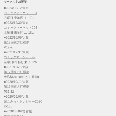
サークル参加履歴
■2024/08/12/東京
コミックマーケット104
月曜日 東地区 ト-17a
■2023/12/30/東京
コミックマーケット103
土曜日 東地区 ユ-18a
■2022/10/09/大阪
第18回東方紅楼夢
V12-a
■2021/12/31/東京
コミックマーケット99
金曜日(2日目) 東ソ-12b
■2021/11/28/大阪
第17回東方紅楼夢
申込済み(10/10から延期)
■2020/10/11/大阪
第16回東方紅楼夢
P31,32
■2020/09/06/大阪
超こみっくトレジャー2020
K-13b
■2020/08/09/名古屋