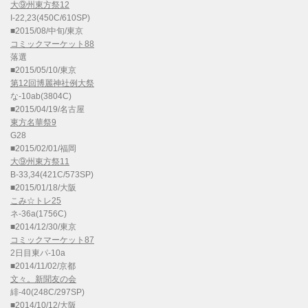
大⑨州東方祭12
I-22,23(450C/610SP)
■2015/08/中旬/東京
コミックマーケット88
落選
■2015/05/10/東京
第12回博麗神社例大祭
な-10ab(3804C)
■2015/04/19/名古屋
東方名華祭9
G28
■2015/02/01/福岡
大⑨州東方祭11
B-33,34(421C/573SP)
■2015/01/18/大阪
こみ☆トレ25
ネ-36a(1756C)
■2014/12/30/東京
コミックマーケット87
2日目東パ-10a
■2014/11/02/京都
文々。新聞友の会
緋-40(248C/297SP)
■2014/10/12/大阪