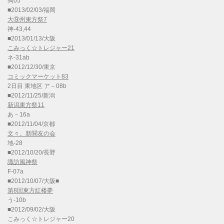
狗05
■2013/02/03/福岡
大⑨州東方祭7
神-43,44
■2013/01/13/大阪
こみっく☆トレジャー21
ネ-31ab
■2012/12/30/東京
コミックマーケット83
2日目 東地区 ア－08b
■2012/11/25/新潟
新潟東方祭11
あ－16a
■2012/11/04/京都
文々。新聞友の会
地-28
■2012/10/20/長野
諏訪風神祭
F-07a
■2012/10/07/大阪■
第8回東方紅楼夢
う-10b
■2012/09/02/大阪
こみっく☆トレジャー20