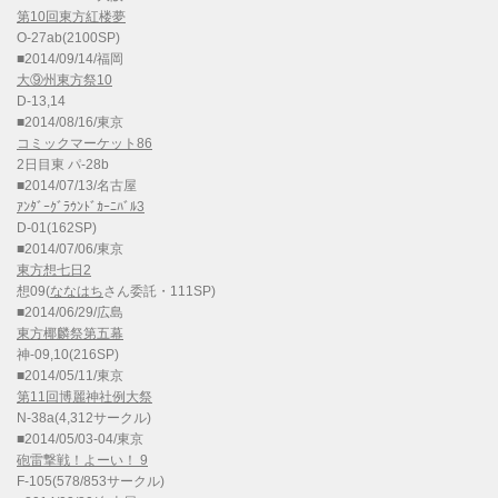
第10回東方紅楼夢
O-27ab(2100SP)
■2014/09/14/福岡
大⑨州東方祭10
D-13,14
■2014/08/16/東京
コミックマーケット86
2日目東 パ-28b
■2014/07/13/名古屋
ｱﾝﾀﾞｰｸﾞﾗｳﾝﾄﾞｶｰﾆﾊﾞﾙ3
D-01(162SP)
■2014/07/06/東京
東方想七日2
想09(
ななはち
さん委託・111SP)
■2014/06/29/広島
東方椰麟祭第五幕
神-09,10(216SP)
■2014/05/11/東京
第11回博麗神社例大祭
N-38a(4,312サークル)
■2014/05/03-04/東京
砲雷撃戦！よーい！ 9
F-105(578/853サークル)