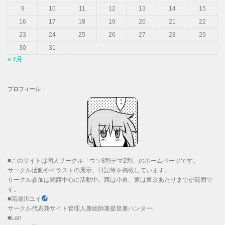
9
10
11
12
13
14
15
16
17
18
19
20
21
22
23
24
25
26
27
28
29
30
31
« 7月
プロフィール
■このサイトは同人サークル「ウソ8割デマ2割」のホームページです。
サークル活動やイラストの展示、日記等を掲載しています。
サークル参加は関西中心に活動中。西は小倉、東は東京あたりまでが範囲で
す。
■高瀬川ユイ
サークル代表兼サイト管理人兼絵師兼提督兼ハンター。
■Lon