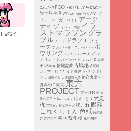
FGO
Re:ゼロから始める
CakePHP
異世界生活
ア
らくがき
W杯
zenfone
アーク
リス・マーガトロイド
イラ
ナイツ
イベント情報
ストマラソン
グラ
スト合宿で
ブル
ドラクエウォ
チルノ
ボ
ーク
フランドール・スカーレット
ウリング
ルーミア
レ
モンハン
ミリア・スカーレット
レム
伊吹萃香
古戦場
博麗霊夢
十六夜咲夜
古明地こ
古明地さとり
四季映姫・ヤマザナ
いし
射命丸文
小
ドゥ
因幡てゐ
大⑨州東方祭
東方
東方
野塚小町
PROJECT
東方紅楼夢
東
犬走
河城にとり
風谷早苗
水橋パルスィ
艦隊
椛
艦これ
異種族レビュアーズ
色紙
これくしょん
藤原妹
霧雨魔理沙
紅
霊烏路空
風見幽香