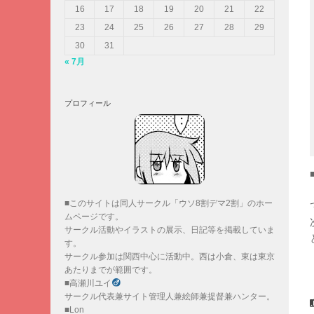
16
17
18
19
20
21
22
23
24
25
26
27
28
29
30
31
« 7月
プロフィール
■このサイトは同人サークル「ウソ8割デマ2割」のホー
ムページです。
サークル活動やイラストの展示、日記等を掲載していま
す。
サークル参加は関西中心に活動中。西は小倉、東は東京
あたりまでが範囲です。
■高瀬川ユイ
サークル代表兼サイト管理人兼絵師兼提督兼ハンター。
■Lon