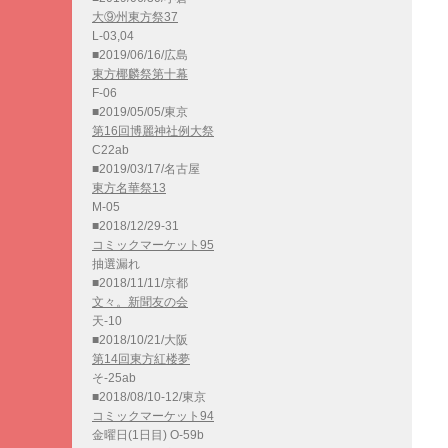
大⑨州東方祭37
L-03,04
■2019/06/16/広島
東方椰麟祭第十幕
F-06
■2019/05/05/東京
第16回博麗神社例大祭
C22ab
■2019/03/17/名古屋
東方名華祭13
M-05
■2018/12/29-31
コミックマーケット95
抽選漏れ
■2018/11/11/京都
文々。新聞友の会
天-10
■2018/10/21/大阪
第14回東方紅楼夢
そ-25ab
■2018/08/10-12/東京
コミックマーケット94
金曜日(1日目) O-59b