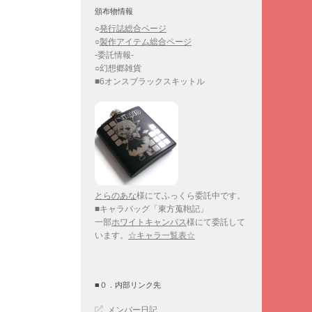
頒布物情報
○
発行誌総合ページ
○
製作アイテム総合ページ
-委託情報-
○幻想郷雑貨
■6オンスブラックスキットル
とらのあな
様にてふっくら委託中です。
■キャラバッグ「東方蒐鞄記」
一部
ホワイトキャンバス
様にて委託して
います。
☆キャラ一覧表☆
■０．内部リンク先
メンバー日記