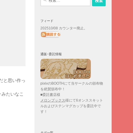
索:
フィード
202510/08 カウンター廃止。
通販･委託情報
だと思い作っ
pixivのBOOTHにて当サークルの頒布物
を絶賛頒布中！
･みたいなこ
■委託書店様
メロンブックス
様にて6オンススキット
ルおよびステンマグカップを委託中で
す！
タグ一覧