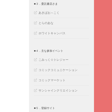
■３．委託書店さま
あきばお～こく
とらのあな
ホワイトキャンバス
■４．主な参加イベント
こみっく☆トレジャー
コミックコミュニケーション
コミックマーケット
サンシャインクリエイション
■５．登録サイト