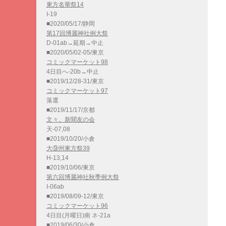
東方名華祭14
I-19
■2020/05/17/静岡
第17回博麗神社例大祭
D-01ab→延期→中止
■2020/05/02-05/東京
コミックマーケット98
4日目へ-20b→中止
■2019/12/28-31/東京
コミックマーケット97
落選
■2019/11/17/京都
文々。新聞友の会
天-07,08
■2019/10/20/小倉
大⑨州東方祭39
H-13,14
■2019/10/06/東京
第六回博麗神社秋季例大祭
I-06ab
■2019/08/09-12/東京
コミックマーケット96
4日目(月曜日)南 ネ-21a
■2019/06/30/小倉