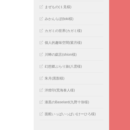
まぜもの(１見様)
みかんらぼ(toki様)
カガミの世界(カガミ様)
個人的趣味空間(紫月様)
川蝉の戯言(shion様)
幻想郷ぶらり旅(八雲様)
朱月(黒獣様)
洋燈印(荒海泰人様)
漆黒のBaselard(九野十弥様)
面舵いっぱいっぱい(けーひろ様)