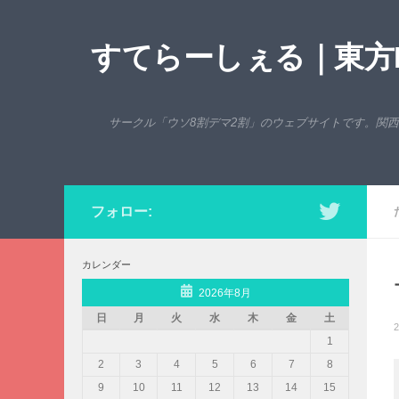
コンテンツへスキップ
すてらーしぇる｜東方P
サークル「ウソ8割デマ2割」のウェブサイトです。関
フォロー:
カレンダー
2026年8月
日
月
火
水
木
金
土
2
1
2
3
4
5
6
7
8
9
10
11
12
13
14
15