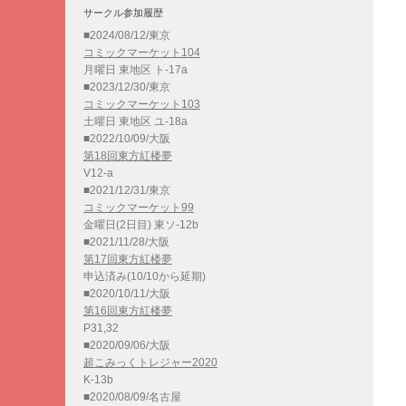
サークル参加履歴
■2024/08/12/東京
コミックマーケット104
月曜日 東地区 ト-17a
■2023/12/30/東京
コミックマーケット103
土曜日 東地区 ユ-18a
■2022/10/09/大阪
第18回東方紅楼夢
V12-a
■2021/12/31/東京
コミックマーケット99
金曜日(2日目) 東ソ-12b
■2021/11/28/大阪
第17回東方紅楼夢
申込済み(10/10から延期)
■2020/10/11/大阪
第16回東方紅楼夢
P31,32
■2020/09/06/大阪
超こみっくトレジャー2020
K-13b
■2020/08/09/名古屋