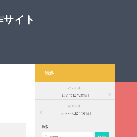
作サイト
続き
次の記事
はたて[278枚目]
前の記事
大ちゃん[277枚目]
検索
検