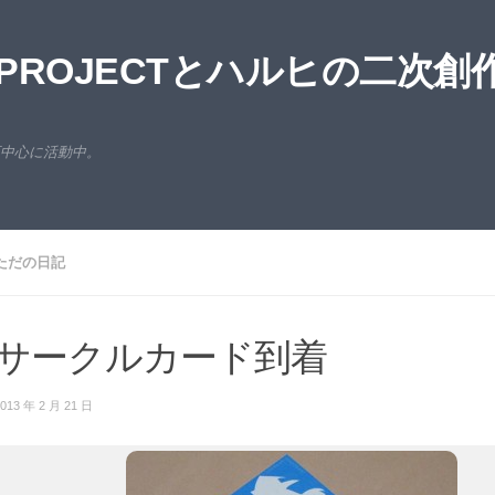
ROJECTとハルヒの二次創
西中心に活動中。
ただの日記
サークルカード到着
013 年 2 月 21 日