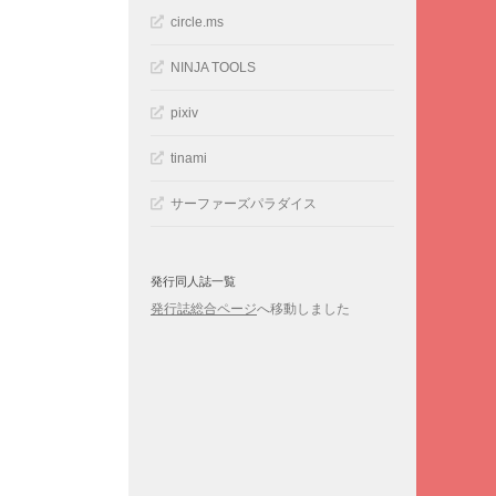
circle.ms
NINJA TOOLS
pixiv
tinami
サーファーズパラダイス
発行同人誌一覧
発行誌総合ページ
へ移動しました