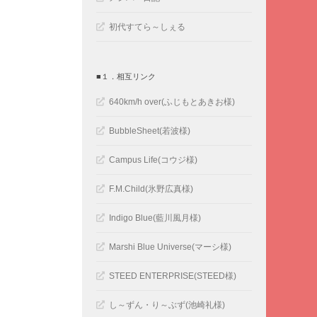
初代すてら～しぇる
■１．相互リンク
640km/h over(ふじもとあきお様)
BubbleSheet(若波様)
Campus Life(コウジ様)
F.M.Child(氷野広真様)
Indigo Blue(藍川風月様)
Marshi Blue Universe(マーシ様)
STEED ENTERPRISE(STEED様)
し～ずん・り～ぶず(池崎礼様)