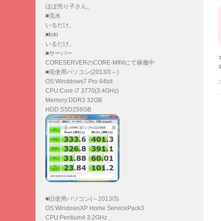
ほぼ売り子さん。
■流水
いるだけ。
■toki
いるだけ。
■サーバー
CORESERVERのCORE-MINIにて稼働中
■現使用パソコン(2013/3～)
OS:Winddows7 Pro 64bit
2
CPU:Core i7 3770(3.4GHz)
Memory:DDR3 32GB
HDD:SSD256GB
■旧使用パソコン(～2013/3)
OS:WindowsXP Home ServicePack3
CPU:Pentium4 3.2GHz