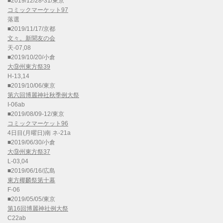
■2019/12/28-31/東京
コミックマーケット97
落選
■2019/11/17/京都
文々。新聞友の会
天-07,08
■2019/10/20/小倉
大⑨州東方祭39
H-13,14
■2019/10/06/東京
第六回博麗神社秋季例大祭
I-06ab
■2019/08/09-12/東京
コミックマーケット96
4日目(月曜日)南 ネ-21a
■2019/06/30/小倉
大⑨州東方祭37
L-03,04
■2019/06/16/広島
東方椰麟祭第十幕
F-06
■2019/05/05/東京
第16回博麗神社例大祭
C22ab