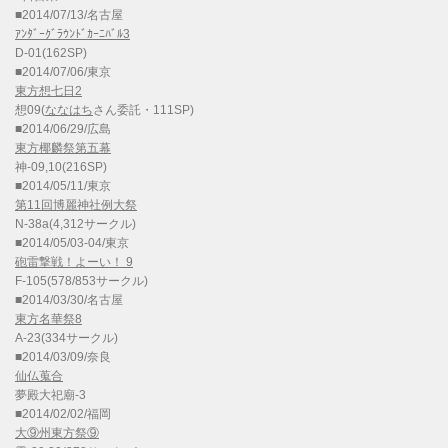
■2014/07/13/名古屋
ｱﾝﾀﾞｰｸﾞﾗｳﾝﾄﾞｶｰﾆﾊﾞﾙ3
D-01(162SP)
■2014/07/06/東京
東方想七日2
想09(
ななはち
さん委託・111SP)
■2014/06/29/広島
東方椰麟祭第五幕
神-09,10(216SP)
■2014/05/11/東京
第11回博麗神社例大祭
N-38a(4,312サークル)
■2014/05/03-04/東京
砲雷撃戦！よーい！ 9
F-105(578/853サークル)
■2014/03/30/名古屋
東方名華祭8
A-23(334サークル)
■2014/03/09/奈良
仙仏蒐合
夢殿大祀廟-3
■2014/02/02/福岡
大⑨州東方祭⑨