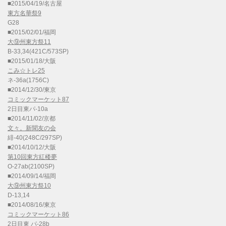
■2015/04/19/名古屋
東方名華祭9
G28
■2015/02/01/福岡
大⑨州東方祭11
B-33,34(421C/573SP)
■2015/01/18/大阪
こみ☆トレ25
ネ-36a(1756C)
■2014/12/30/東京
コミックマーケット87
2日目東パ-10a
■2014/11/02/京都
文々。新聞友の会
緋-40(248C/297SP)
■2014/10/12/大阪
第10回東方紅楼夢
O-27ab(2100SP)
■2014/09/14/福岡
大⑨州東方祭10
D-13,14
■2014/08/16/東京
コミックマーケット86
2日目東 パ-28b