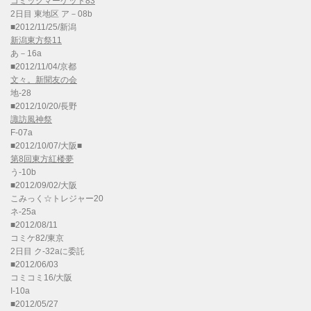
コミックマーケット83
2日目 東地区 ア－08b
■2012/11/25/新潟
新潟東方祭11
あ－16a
■2012/11/04/京都
文々。新聞友の会
地-28
■2012/10/20/長野
諏訪風神祭
F-07a
■2012/10/07/大阪■
第8回東方紅楼夢
う-10b
■2012/09/02/大阪
こみっく☆トレジャー20
ネ-25a
■2012/08/11
コミケ82/東京
2日目 ク-32aに委託
■2012/06/03
コミコミ16/大阪
I-10a
■2012/05/27