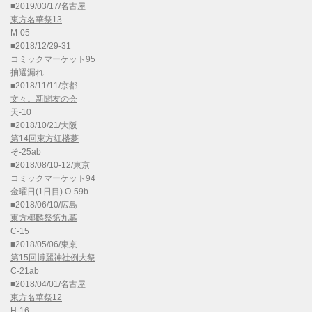
■2019/03/17/名古屋
東方名華祭13
M-05
■2018/12/29-31
コミックマーケット95
抽選漏れ
■2018/11/11/京都
文々。新聞友の会
天-10
■2018/10/21/大阪
第14回東方紅楼夢
そ-25ab
■2018/08/10-12/東京
コミックマーケット94
金曜日(1日目) O-59b
■2018/06/10/広島
東方椰麟祭第九幕
C-15
■2018/05/06/東京
第15回博麗神社例大祭
C-21ab
■2018/04/01/名古屋
東方名華祭12
H-16