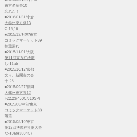
東方名華祭10
忘れた！
■2016/01/31/小倉
大⑨州東方祭13
C-15,16
■2015/12/月末/東京
コミックマーケット89
抽選漏れ
■2015/11/01/大阪
第11回東方紅楼夢
し-11ab
■2015/10/12/京都
文々。新聞友の会
十-26
■2015/09/27/福岡
大⑨州東方祭12
I-22,23(450C/610SP)
■2015/08/中旬/東京
コミックマーケット88
落選
■2015/05/10/東京
第12回博麗神社例大祭
な-10ab(3804C)