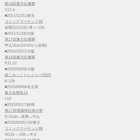
第18回東方紅楼夢
V12-a
■2021/12/31/東京
コミックマーケット99
金曜日(2日目) 東ソ-12b
■2021/11/28/大阪
第17回東方紅楼夢
申込済み(10/10から延期)
■2020/10/11/大阪
第16回東方紅楼夢
P31,32
■2020/09/06/大阪
超こみっくトレジャー2020
K-13b
■2020/08/09/名古屋
東方名華祭14
I-19
■2020/05/17/静岡
第17回博麗神社例大祭
D-01ab→延期→中止
■2020/05/02-05/東京
コミックマーケット98
4日目へ-20b→中止