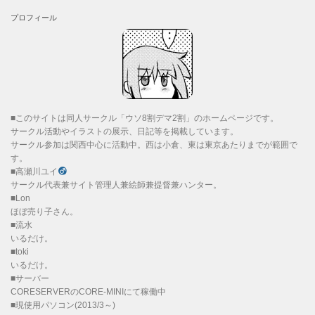
プロフィール
■このサイトは同人サークル「ウソ8割デマ2割」のホームページです。
サークル活動やイラストの展示、日記等を掲載しています。
サークル参加は関西中心に活動中。西は小倉、東は東京あたりまでが範囲で
す。
■高瀬川ユイ
サークル代表兼サイト管理人兼絵師兼提督兼ハンター。
■Lon
ほぼ売り子さん。
■流水
いるだけ。
■toki
いるだけ。
■サーバー
CORESERVERのCORE-MINIにて稼働中
■現使用パソコン(2013/3～)