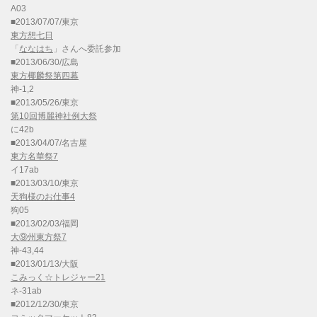
A03
■2013/07/07/東京
東方想七日
「
ななはち
」さんへ委託参加
■2013/06/30/広島
東方椰麟祭第四幕
神-1,2
■2013/05/26/東京
第10回博麗神社例大祭
に42b
■2013/04/07/名古屋
東方名華祭7
イ17ab
■2013/03/10/東京
天狗様のお仕事4
狗05
■2013/02/03/福岡
大⑨州東方祭7
神-43,44
■2013/01/13/大阪
こみっく☆トレジャー21
ネ-31ab
■2012/12/30/東京