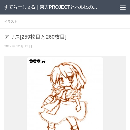
すてらーしぇる｜東方PROJECTとハルヒの二次創作サイト
コンテンツへスキップ
イラスト
アリス[259枚目と260枚目]
2012 年 12 月 13 日