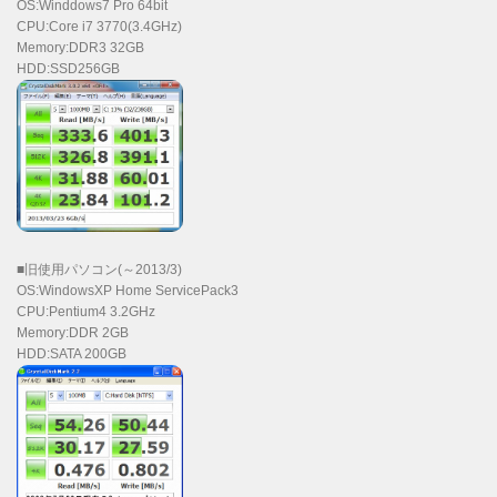
OS:Winddows7 Pro 64bit
CPU:Core i7 3770(3.4GHz)
Memory:DDR3 32GB
HDD:SSD256GB
■旧使用パソコン(～2013/3)
OS:WindowsXP Home ServicePack3
CPU:Pentium4 3.2GHz
Memory:DDR 2GB
HDD:SATA 200GB