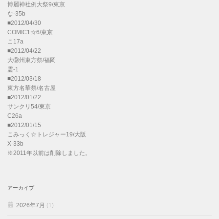
博麗神社例大祭9/東京
な-35b
■2012/04/30
COMIC1☆6/東京
こ17a
■2012/04/22
大⑨州東方祭/福岡
霊-1
■2012/03/18
東方名華祭/名古屋
■2012/01/22
サンクリ54/東京
C26a
■2012/01/15
こみっく☆トレジャー19/大阪
X-33b
※2011年以前は削除しました。
アーカイブ
2026年7月
(1)