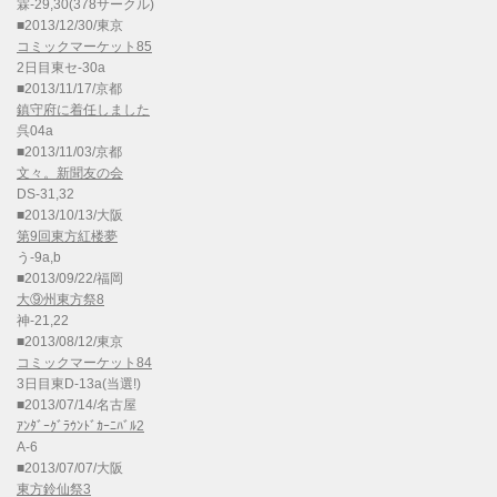
霖-29,30(378サークル)
■2013/12/30/東京
コミックマーケット85
2日目東セ-30a
■2013/11/17/京都
鎮守府に着任しました
呉04a
■2013/11/03/京都
文々。新聞友の会
DS-31,32
■2013/10/13/大阪
第9回東方紅楼夢
う-9a,b
■2013/09/22/福岡
大⑨州東方祭8
神-21,22
■2013/08/12/東京
コミックマーケット84
3日目東D-13a(当選!)
■2013/07/14/名古屋
ｱﾝﾀﾞｰｸﾞﾗｳﾝﾄﾞｶｰﾆﾊﾞﾙ2
A-6
■2013/07/07/大阪
東方鈴仙祭3