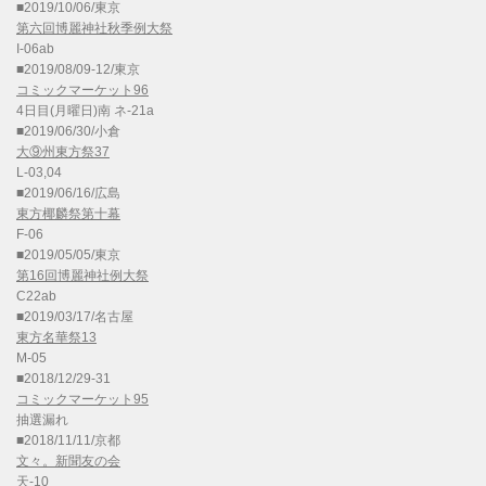
■2019/10/06/東京
第六回博麗神社秋季例大祭
I-06ab
■2019/08/09-12/東京
コミックマーケット96
4日目(月曜日)南 ネ-21a
■2019/06/30/小倉
大⑨州東方祭37
L-03,04
■2019/06/16/広島
東方椰麟祭第十幕
F-06
■2019/05/05/東京
第16回博麗神社例大祭
C22ab
■2019/03/17/名古屋
東方名華祭13
M-05
■2018/12/29-31
コミックマーケット95
抽選漏れ
■2018/11/11/京都
文々。新聞友の会
天-10