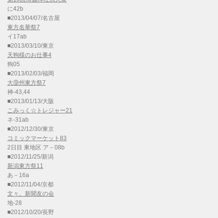
に42b
■2013/04/07/名古屋
東方名華祭7
イ17ab
■2013/03/10/東京
天狗様のお仕事4
狗05
■2013/02/03/福岡
大⑨州東方祭7
神-43,44
■2013/01/13/大阪
こみっく☆トレジャー21
ネ-31ab
■2012/12/30/東京
コミックマーケット83
2日目 東地区 ア－08b
■2012/11/25/新潟
新潟東方祭11
あ－16a
■2012/11/04/京都
文々。新聞友の会
地-28
■2012/10/20/長野