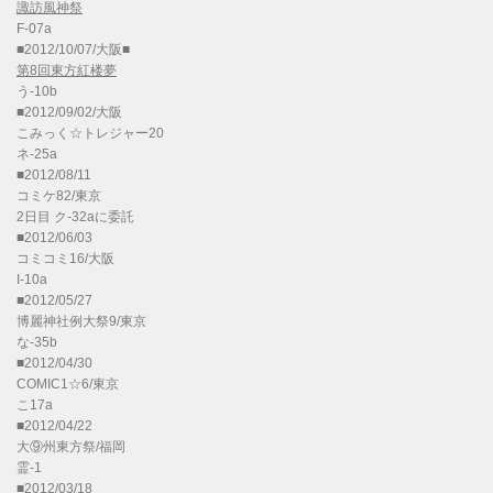
諏訪風神祭
F-07a
■2012/10/07/大阪■
第8回東方紅楼夢
う-10b
■2012/09/02/大阪
こみっく☆トレジャー20
ネ-25a
■2012/08/11
コミケ82/東京
2日目 ク-32aに委託
■2012/06/03
コミコミ16/大阪
I-10a
■2012/05/27
博麗神社例大祭9/東京
な-35b
■2012/04/30
COMIC1☆6/東京
こ17a
■2012/04/22
大⑨州東方祭/福岡
霊-1
■2012/03/18