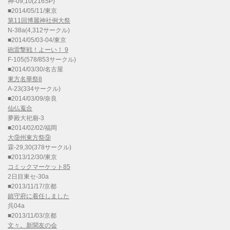
神-09,10(216SP)
■2014/05/11/東京
第11回博麗神社例大祭
N-38a(4,312サークル)
■2014/05/03-04/東京
砲雷撃戦！よーい！ 9
F-105(578/853サークル)
■2014/03/30/名古屋
東方名華祭8
A-23(334サークル)
■2014/03/09/奈良
仙仏蒐合
夢殿大祀廟-3
■2014/02/02/福岡
大⑨州東方祭⑨
霖-29,30(378サークル)
■2013/12/30/東京
コミックマーケット85
2日目東セ-30a
■2013/11/17/京都
鎮守府に着任しました
呉04a
■2013/11/03/京都
文々。新聞友の会