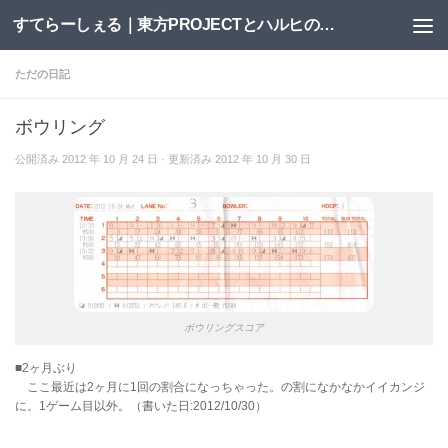
すてらーしぇる｜東方PROJECTとハルヒの二次創作サイト
コンテンツへスキップ
ただの日記
ボウリング
公開済み
2012 年 10 月 24 日
· 更新済み
2012 年 10 月 30 日
ボウリングスコア
■2ヶ月ぶり
ここ最近は2ヶ月に1回の割合になっちゃった。の割になかなかイイカンジ
に。1ゲーム目以外。（書いた日:2012/10/30）