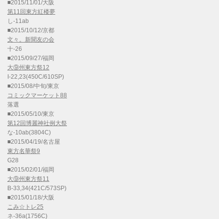
■2015/11/01/大阪
第11回東方紅楼夢
し-11ab
■2015/10/12/京都
文々。新聞友の会
十-26
■2015/09/27/福岡
大⑨州東方祭12
I-22,23(450C/610SP)
■2015/08/中旬/東京
コミックマーケット88
落選
■2015/05/10/東京
第12回博麗神社例大祭
な-10ab(3804C)
■2015/04/19/名古屋
東方名華祭9
G28
■2015/02/01/福岡
大⑨州東方祭11
B-33,34(421C/573SP)
■2015/01/18/大阪
こみ☆トレ25
ネ-36a(1756C)