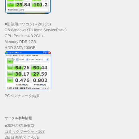
■旧使用パソコン(～2013/3)
OS:WindowsXP Home ServicePack3
CPU:Pentium4 3.2GHz
Memory:DDR 2GB
HDD:SATA 200GB
PCベンチマーク結果
サークル参加情報
■2026/08/16/東京
コミックマーケット108
2日目 西地区 こ-06a