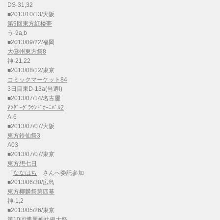
DS-31,32
■2013/10/13/大阪
第9回東方紅楼夢
う-9a,b
■2013/09/22/福岡
大⑨州東方祭8
神-21,22
■2013/08/12/東京
コミックマーケット84
3日目東D-13a(当選!)
■2013/07/14/名古屋
ｱﾝﾀﾞｰｸﾞﾗｳﾝﾄﾞｶｰﾆﾊﾞﾙ2
A-6
■2013/07/07/大阪
東方鈴仙祭3
A03
■2013/07/07/東京
東方想七日
「
ななはち
」さんへ委託参加
■2013/06/30/広島
東方椰麟祭第四幕
神-1,2
■2013/05/26/東京
第10回博麗神社例大祭