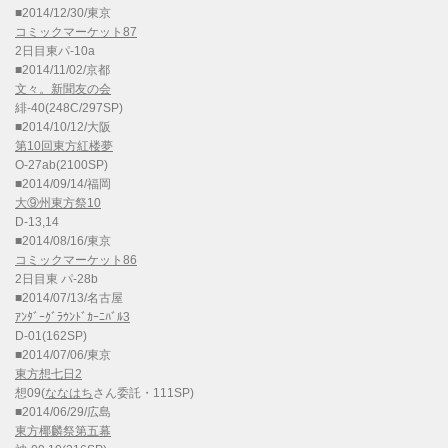
■2014/12/30/東京
コミックマーケット87
2日目東パ-10a
■2014/11/02/京都
文々。新聞友の会
緋-40(248C/297SP)
■2014/10/12/大阪
第10回東方紅楼夢
O-27ab(2100SP)
■2014/09/14/福岡
大⑨州東方祭10
D-13,14
■2014/08/16/東京
コミックマーケット86
2日目東 パ-28b
■2014/07/13/名古屋
ｱﾝﾀﾞｰｸﾞﾗｳﾝﾄﾞｶｰﾆﾊﾞﾙ3
D-01(162SP)
■2014/07/06/東京
東方想七日2
想09(
ななはち
さん委託・111SP)
■2014/06/29/広島
東方椰麟祭第五幕