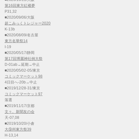
第16回東方紅楼夢
P31,32
■2020/09/06/大阪
超こみっくトレジャー2020
K-13b
■2020/08/09/名古屋
東方名華祭14
I-19
■2020/05/17/静岡
第17回博麗神社例大祭
D-01ab→延期→中止
■2020/05/02-05/東京
コミックマーケット98
4日目へ-20b→中止
■2019/12/28-31/東京
コミックマーケット97
落選
■2019/11/17/京都
文々。新聞友の会
天-07,08
■2019/10/20/小倉
大⑨州東方祭39
H-13,14