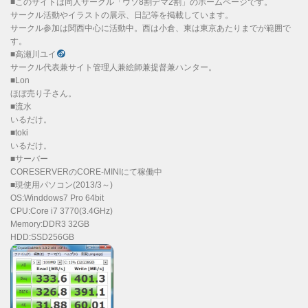
■このサイトは同人サークル「ウソ8割デマ2割」のホームページです。
サークル活動やイラストの展示、日記等を掲載しています。
サークル参加は関西中心に活動中。西は小倉、東は東京あたりまでが範囲で
す。
■高瀬川ユイ
サークル代表兼サイト管理人兼絵師兼提督兼ハンター。
■Lon
ほぼ売り子さん。
■流水
いるだけ。
■toki
いるだけ。
■サーバー
CORESERVERのCORE-MINIにて稼働中
■現使用パソコン(2013/3～)
OS:Winddows7 Pro 64bit
CPU:Core i7 3770(3.4GHz)
Memory:DDR3 32GB
HDD:SSD256GB