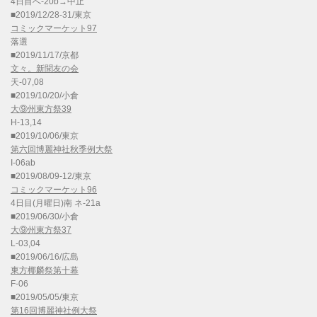
4日目へ-20b→中止
■2019/12/28-31/東京
コミックマーケット97
落選
■2019/11/17/京都
文々。新聞友の会
天-07,08
■2019/10/20/小倉
大⑨州東方祭39
H-13,14
■2019/10/06/東京
第六回博麗神社秋季例大祭
I-06ab
■2019/08/09-12/東京
コミックマーケット96
4日目(月曜日)南 ネ-21a
■2019/06/30/小倉
大⑨州東方祭37
L-03,04
■2019/06/16/広島
東方椰麟祭第十幕
F-06
■2019/05/05/東京
第16回博麗神社例大祭