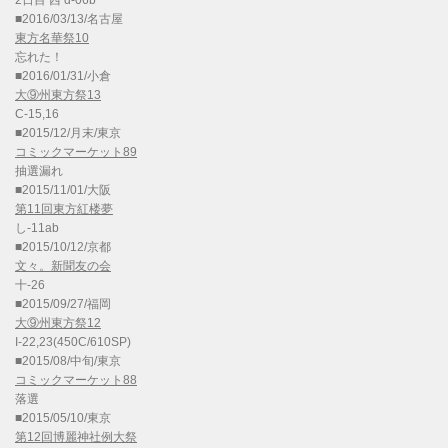
2日目 西 d-06b
■2016/03/13/名古屋
東方名華祭10
忘れた！
■2016/01/31/小倉
大⑨州東方祭13
C-15,16
■2015/12/月末/東京
コミックマーケット89
抽選漏れ
■2015/11/01/大阪
第11回東方紅楼夢
し-11ab
■2015/10/12/京都
文々。新聞友の会
十-26
■2015/09/27/福岡
大⑨州東方祭12
I-22,23(450C/610SP)
■2015/08/中旬/東京
コミックマーケット88
落選
■2015/05/10/東京
第12回博麗神社例大祭