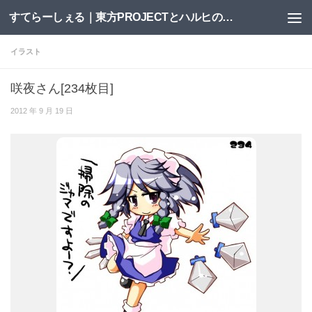
すてらーしぇる｜東方PROJECTとハルヒの二次創作サイト
コンテンツへスキップ
イラスト
咲夜さん[234枚目]
2012 年 9 月 19 日