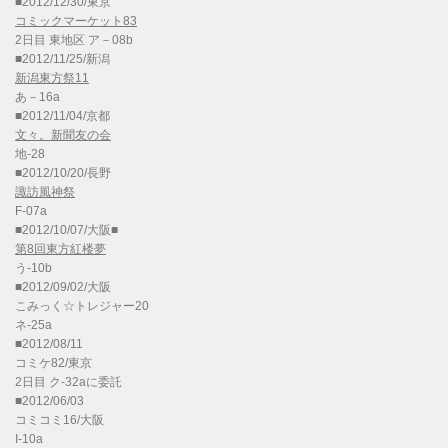
■2012/12/30/東京
コミックマーケット83
2日目 東地区 ア－08b
■2012/11/25/新潟
新潟東方祭11
あ－16a
■2012/11/04/京都
文々。新聞友の会
地-28
■2012/10/20/長野
諏訪風神祭
F-07a
■2012/10/07/大阪■
第8回東方紅楼夢
う-10b
■2012/09/02/大阪
こみっく☆トレジャー20
ネ-25a
■2012/08/11
コミケ82/東京
2日目 ク-32aに委託
■2012/06/03
コミコミ16/大阪
I-10a