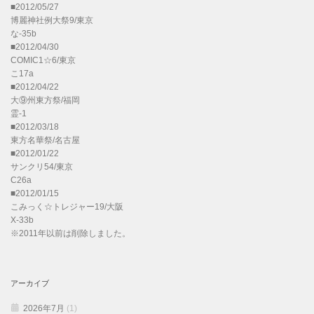
■2012/05/27
博麗神社例大祭9/東京
な-35b
■2012/04/30
COMIC1☆6/東京
こ17a
■2012/04/22
大⑨州東方祭/福岡
霊-1
■2012/03/18
東方名華祭/名古屋
■2012/01/22
サンクリ54/東京
C26a
■2012/01/15
こみっく☆トレジャー19/大阪
X-33b
※2011年以前は削除しました。
アーカイブ
2026年7月
(1)