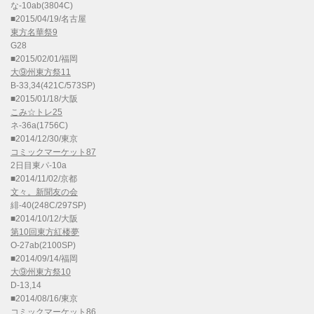
な-10ab(3804C)
■2015/04/19/名古屋
東方名華祭9
G28
■2015/02/01/福岡
大⑨州東方祭11
B-33,34(421C/573SP)
■2015/01/18/大阪
こみ☆トレ25
ネ-36a(1756C)
■2014/12/30/東京
コミックマーケット87
2日目東パ-10a
■2014/11/02/京都
文々。新聞友の会
緋-40(248C/297SP)
■2014/10/12/大阪
第10回東方紅楼夢
O-27ab(2100SP)
■2014/09/14/福岡
大⑨州東方祭10
D-13,14
■2014/08/16/東京
コミックマーケット86