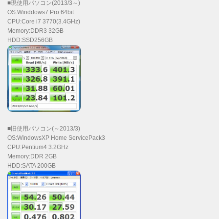
■現使用パソコン(2013/3～)
OS:Winddows7 Pro 64bit
CPU:Core i7 3770(3.4GHz)
Memory:DDR3 32GB
HDD:SSD256GB
■旧使用パソコン(～2013/3)
OS:WindowsXP Home ServicePack3
CPU:Pentium4 3.2GHz
Memory:DDR 2GB
HDD:SATA 200GB