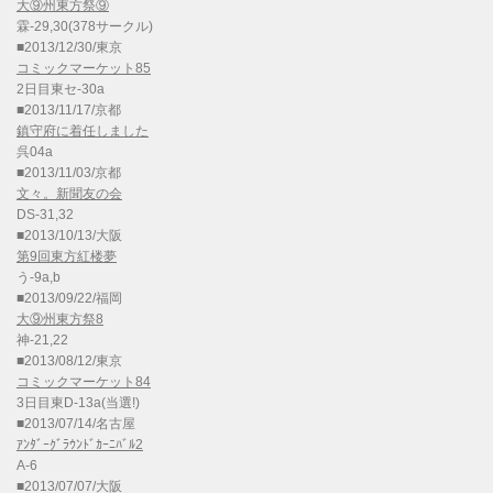
大⑨州東方祭⑨
霖-29,30(378サークル)
■2013/12/30/東京
コミックマーケット85
2日目東セ-30a
■2013/11/17/京都
鎮守府に着任しました
呉04a
■2013/11/03/京都
文々。新聞友の会
DS-31,32
■2013/10/13/大阪
第9回東方紅楼夢
う-9a,b
■2013/09/22/福岡
大⑨州東方祭8
神-21,22
■2013/08/12/東京
コミックマーケット84
3日目東D-13a(当選!)
■2013/07/14/名古屋
ｱﾝﾀﾞｰｸﾞﾗｳﾝﾄﾞｶｰﾆﾊﾞﾙ2
A-6
■2013/07/07/大阪