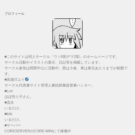
プロフィール
■このサイトは同人サークル「ウソ8割デマ2割」のホームページです。
サークル活動やイラストの展示、日記等を掲載しています。
サークル参加は関西中心に活動中。西は小倉、東は東京あたりまでが範囲で
す。
■高瀬川ユイ
サークル代表兼サイト管理人兼絵師兼提督兼ハンター。
■Lon
ほぼ売り子さん。
■流水
いるだけ。
■toki
いるだけ。
■サーバー
CORESERVERのCORE-MINIにて稼働中