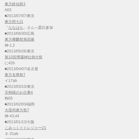
東方鈴仙祭3
A03
■2013/07/07/東京
東方想七日
「
ななはち
」さんへ委託参加
■2013/06/30/広島
東方椰麟祭第四幕
神-1,2
■2013/05/26/東京
第10回博麗神社例大祭
に42b
■2013/04/07/名古屋
東方名華祭7
イ17ab
■2013/03/10/東京
天狗様のお仕事4
狗05
■2013/02/03/福岡
大⑨州東方祭7
神-43,44
■2013/01/13/大阪
こみっく☆トレジャー21
ネ-31ab