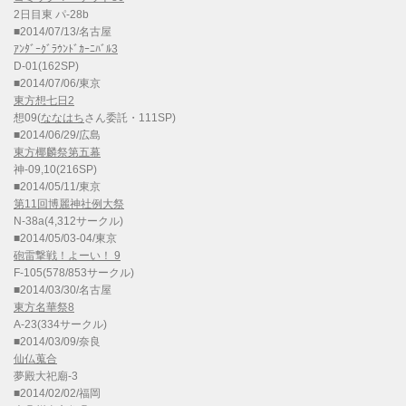
2日目東 パ-28b
■2014/07/13/名古屋
ｱﾝﾀﾞｰｸﾞﾗｳﾝﾄﾞｶｰﾆﾊﾞﾙ3
D-01(162SP)
■2014/07/06/東京
東方想七日2
想09(
ななはち
さん委託・111SP)
■2014/06/29/広島
東方椰麟祭第五幕
神-09,10(216SP)
■2014/05/11/東京
第11回博麗神社例大祭
N-38a(4,312サークル)
■2014/05/03-04/東京
砲雷撃戦！よーい！ 9
F-105(578/853サークル)
■2014/03/30/名古屋
東方名華祭8
A-23(334サークル)
■2014/03/09/奈良
仙仏蒐合
夢殿大祀廟-3
■2014/02/02/福岡