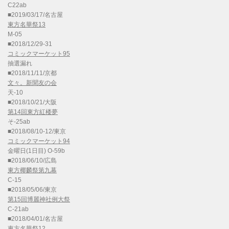
C22ab
■2019/03/17/名古屋
東方名華祭13
M-05
■2018/12/29-31
コミックマーケット95
抽選漏れ
■2018/11/11/京都
文々。新聞友の会
天-10
■2018/10/21/大阪
第14回東方紅楼夢
そ-25ab
■2018/08/10-12/東京
コミックマーケット94
金曜日(1日目) O-59b
■2018/06/10/広島
東方椰麟祭第九幕
C-15
■2018/05/06/東京
第15回博麗神社例大祭
C-21ab
■2018/04/01/名古屋
東方名華祭12