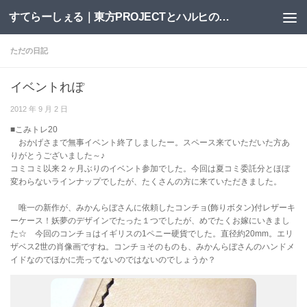
すてらーしぇる｜東方PROJECTとハルヒの二次創作サイト
コンテンツへスキップ
ただの日記
イベントれぽ
2012 年 9 月 2 日
■こみトレ20
おかげさまで無事イベント終了しましたー。スペース来ていただいた方あ
りがとうございました～♪
コミコミ以来２ヶ月ぶりのイベント参加でした。今回は夏コミ委託分とほぼ
変わらないラインナップでしたが、たくさんの方に来ていただきました。
唯一の新作が、みかんらぼさんに依頼したコンチョ(飾りボタン)付レザーキ
ーケース！妖夢のデザインでたった１つでしたが、めでたくお嫁にいきまし
た☆ 今回のコンチョはイギリスの1ペニー硬貨でした。直径約20mm。エリ
ザベス2世の肖像画ですね。コンチョそのものも、みかんらぼさんのハンドメ
イドなのでほかに売ってないのではないのでしょうか？