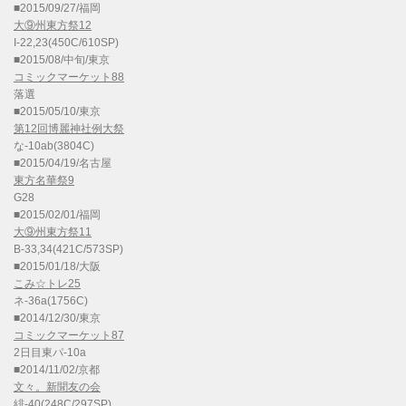
■2015/09/27/福岡
大⑨州東方祭12
I-22,23(450C/610SP)
■2015/08/中旬/東京
コミックマーケット88
落選
■2015/05/10/東京
第12回博麗神社例大祭
な-10ab(3804C)
■2015/04/19/名古屋
東方名華祭9
G28
■2015/02/01/福岡
大⑨州東方祭11
B-33,34(421C/573SP)
■2015/01/18/大阪
こみ☆トレ25
ネ-36a(1756C)
■2014/12/30/東京
コミックマーケット87
2日目東パ-10a
■2014/11/02/京都
文々。新聞友の会
緋-40(248C/297SP)