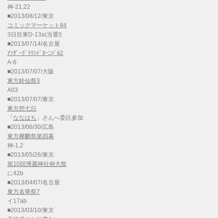
神-21,22
■2013/08/12/東京
コミックマーケット84
3日目東D-13a(当選!)
■2013/07/14/名古屋
ｱﾝﾀﾞｰｸﾞﾗｳﾝﾄﾞｶｰﾆﾊﾞﾙ2
A-6
■2013/07/07/大阪
東方鈴仙祭3
A03
■2013/07/07/東京
東方想七日
「
ななはち
」さんへ委託参加
■2013/06/30/広島
東方椰麟祭第四幕
神-1,2
■2013/05/26/東京
第10回博麗神社例大祭
に42b
■2013/04/07/名古屋
東方名華祭7
イ17ab
■2013/03/10/東京