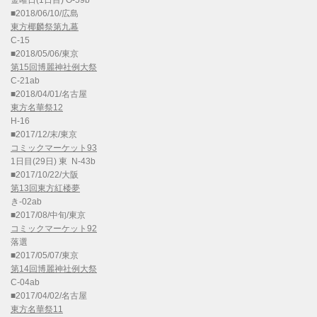
金曜日(1日目) O-59b
■2018/06/10/広島
東方椰麟祭第九幕
C-15
■2018/05/06/東京
第15回博麗神社例大祭
C-21ab
■2018/04/01/名古屋
東方名華祭12
H-16
■2017/12/末/東京
コミックマーケット93
1日目(29日) 東 N-43b
■2017/10/22/大阪
第13回東方紅楼夢
き-02ab
■2017/08/中旬/東京
コミックマーケット92
落選
■2017/05/07/東京
第14回博麗神社例大祭
C-04ab
■2017/04/02/名古屋
東方名華祭11