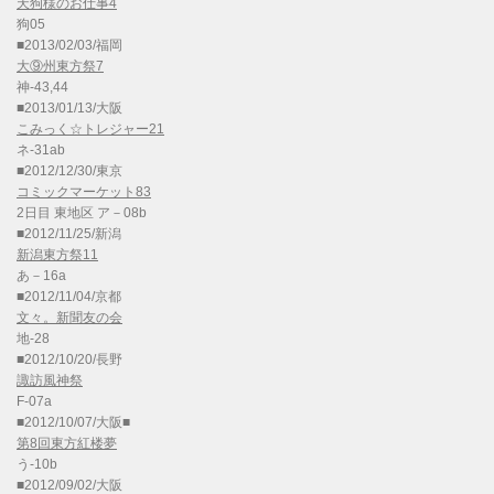
天狗様のお仕事4
狗05
■2013/02/03/福岡
大⑨州東方祭7
神-43,44
■2013/01/13/大阪
こみっく☆トレジャー21
ネ-31ab
■2012/12/30/東京
コミックマーケット83
2日目 東地区 ア－08b
■2012/11/25/新潟
新潟東方祭11
あ－16a
■2012/11/04/京都
文々。新聞友の会
地-28
■2012/10/20/長野
諏訪風神祭
F-07a
■2012/10/07/大阪■
第8回東方紅楼夢
う-10b
■2012/09/02/大阪