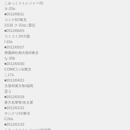
こみっく☆トレジャー20
ネ-25a
■2012/08/11
コミケ82/東京
2日目 ク-32aに委託
■2012/06/03
コミコミ16/大阪
I-10a
■2012/05/27
博麗神社例大祭9/東京
な-35b
■2012/04/30
COMIC1☆6/東京
こ17a
■2012/04/22
大⑨州東方祭/福岡
霊-1
■2012/03/18
東方名華祭/名古屋
■2012/01/22
サンクリ54/東京
C26a
■2012/01/15