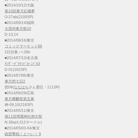
■2014/10/12/大阪
第10回東方紅楼夢
O-27ab(2100SP)
■2014/09/14/福岡
大⑨州東方祭10
D-13,14
■2014/08/16/東京
コミックマーケット86
2日目東 パ-28b
■2014/07/13/名古屋
ｱﾝﾀﾞｰｸﾞﾗｳﾝﾄﾞｶｰﾆﾊﾞﾙ3
D-01(162SP)
■2014/07/06/東京
東方想七日2
想09(
ななはち
さん委託・111SP)
■2014/06/29/広島
東方椰麟祭第五幕
神-09,10(216SP)
■2014/05/11/東京
第11回博麗神社例大祭
N-38a(4,312サークル)
■2014/05/03-04/東京
砲雷撃戦！よーい！ 9