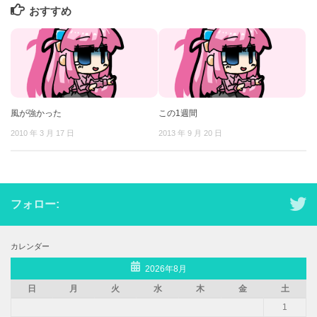
おすすめ
風が強かった
この1週間
2010 年 3 月 17 日
2013 年 9 月 20 日
フォロー:
カレンダー
2026年8月
日
月
火
水
木
金
土
1