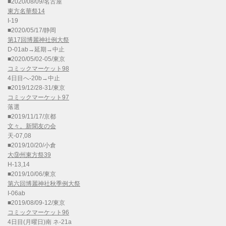
■2020/08/09/名古屋
東方名華祭14
I-19
■2020/05/17/静岡
第17回博麗神社例大祭
D-01ab→延期→中止
■2020/05/02-05/東京
コミックマーケット98
4日目へ-20b→中止
■2019/12/28-31/東京
コミックマーケット97
落選
■2019/11/17/京都
文々。新聞友の会
天-07,08
■2019/10/20/小倉
大⑨州東方祭39
H-13,14
■2019/10/06/東京
第六回博麗神社秋季例大祭
I-06ab
■2019/08/09-12/東京
コミックマーケット96
4日目(月曜日)南 ネ-21a