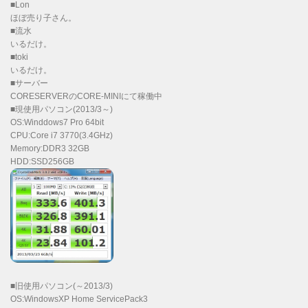
■Lon
ほぼ売り子さん。
■流水
いるだけ。
■toki
いるだけ。
■サーバー
CORESERVERのCORE-MINIにて稼働中
■現使用パソコン(2013/3～)
OS:Winddows7 Pro 64bit
CPU:Core i7 3770(3.4GHz)
Memory:DDR3 32GB
HDD:SSD256GB
■旧使用パソコン(～2013/3)
OS:WindowsXP Home ServicePack3