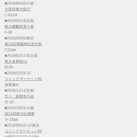
■2019/06/30/小倉
大⑨州東方祭37
L-03,04
■2019/06/16/広島
東方椰麟祭第十幕
F-06
■2019/05/05/東京
第16回博麗神社例大祭
C22ab
■2019/03/17/名古屋
東方名華祭13
M-05
■2018/12/29-31
コミックマーケット95
抽選漏れ
■2018/11/11/京都
文々。新聞友の会
天-10
■2018/10/21/大阪
第14回東方紅楼夢
そ-25ab
■2018/08/10-12/東京
コミックマーケット94