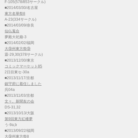
F-105(578/853サークル)
■2014/03/30/名古屋
東方名華祭8
A-23(334サークル)
■2014/03/09/奈良
仙仏蒐合
夢殿大祀廟-3
■2014/02/02/福岡
大⑨州東方祭⑨
霖-29,30(378サークル)
■2013/12/30/東京
コミックマーケット85
2日目東セ-30a
■2013/11/17/京都
鎮守府に着任しました
呉04a
■2013/11/03/京都
文々。新聞友の会
DS-31,32
■2013/10/13/大阪
第9回東方紅楼夢
う-9a,b
■2013/09/22/福岡
大⑨州東方祭8