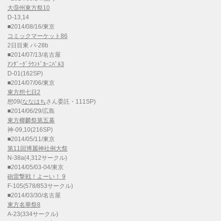
大⑨州東方祭10
D-13,14
■2014/08/16/東京
コミックマーケット86
2日目東 パ-28b
■2014/07/13/名古屋
ｱﾝﾀﾞｰｸﾞﾗｳﾝﾄﾞｶｰﾆﾊﾞﾙ3
D-01(162SP)
■2014/07/06/東京
東方想七日2
想09(
ななはち
さん委託・111SP)
■2014/06/29/広島
東方椰麟祭第五幕
神-09,10(216SP)
■2014/05/11/東京
第11回博麗神社例大祭
N-38a(4,312サークル)
■2014/05/03-04/東京
砲雷撃戦！よーい！ 9
F-105(578/853サークル)
■2014/03/30/名古屋
東方名華祭8
A-23(334サークル)