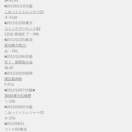
神-43,44
■2013/01/13/大阪
こみっく☆トレジャー21
ネ-31ab
■2012/12/30/東京
コミックマーケット83
2日目 東地区 ア－08b
■2012/11/25/新潟
新潟東方祭11
あ－16a
■2012/11/04/京都
文々。新聞友の会
地-28
■2012/10/20/長野
諏訪風神祭
F-07a
■2012/10/07/大阪■
第8回東方紅楼夢
う-10b
■2012/09/02/大阪
こみっく☆トレジャー20
ネ-25a
■2012/08/11
コミケ82/東京