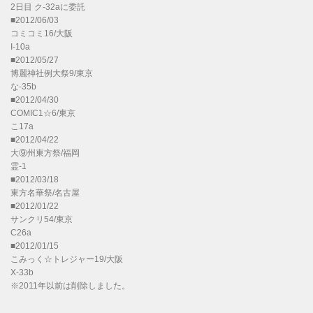
2日目 ク-32aに委託
■2012/06/03
コミコミ16/大阪
I-10a
■2012/05/27
博麗神社例大祭9/東京
な-35b
■2012/04/30
COMIC1☆6/東京
こ17a
■2012/04/22
大⑨州東方祭/福岡
霊-1
■2012/03/18
東方名華祭/名古屋
■2012/01/22
サンクリ54/東京
C26a
■2012/01/15
こみっく☆トレジャー19/大阪
X-33b
※2011年以前は削除しました。