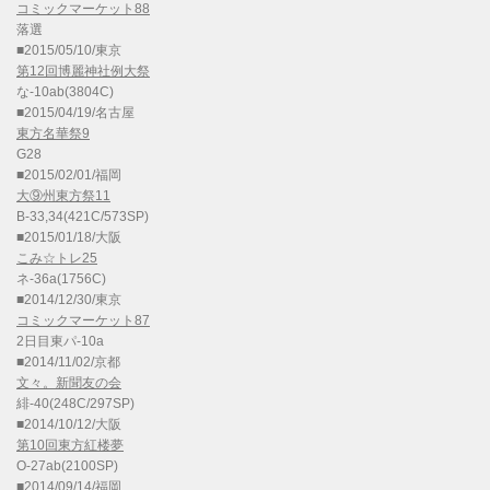
コミックマーケット88
落選
■2015/05/10/東京
第12回博麗神社例大祭
な-10ab(3804C)
■2015/04/19/名古屋
東方名華祭9
G28
■2015/02/01/福岡
大⑨州東方祭11
B-33,34(421C/573SP)
■2015/01/18/大阪
こみ☆トレ25
ネ-36a(1756C)
■2014/12/30/東京
コミックマーケット87
2日目東パ-10a
■2014/11/02/京都
文々。新聞友の会
緋-40(248C/297SP)
■2014/10/12/大阪
第10回東方紅楼夢
O-27ab(2100SP)
■2014/09/14/福岡