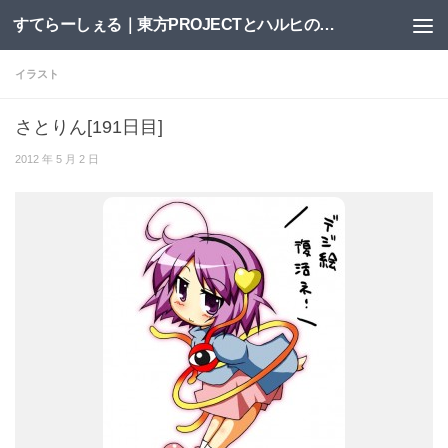
すてらーしぇる｜東方PROJECTとハルヒの二次創作サイト
コンテンツへスキップ
イラスト
さとりん[191日目]
2012 年 5 月 2 日