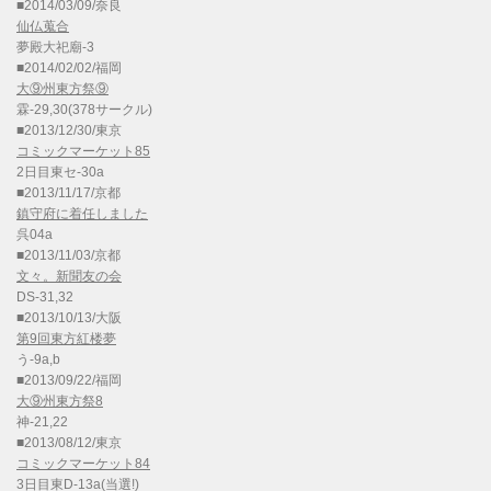
■2014/03/09/奈良
仙仏蒐合
夢殿大祀廟-3
■2014/02/02/福岡
大⑨州東方祭⑨
霖-29,30(378サークル)
■2013/12/30/東京
コミックマーケット85
2日目東セ-30a
■2013/11/17/京都
鎮守府に着任しました
呉04a
■2013/11/03/京都
文々。新聞友の会
DS-31,32
■2013/10/13/大阪
第9回東方紅楼夢
う-9a,b
■2013/09/22/福岡
大⑨州東方祭8
神-21,22
■2013/08/12/東京
コミックマーケット84
3日目東D-13a(当選!)