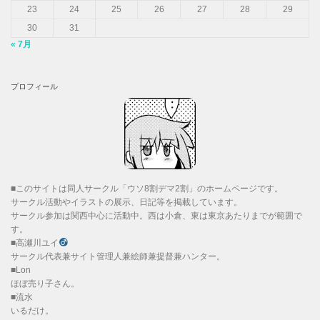
23
24
25
26
27
28
29
30
31
« 7月
プロフィール
■このサイトは同人サークル「ウソ8割デマ2割」のホームページです。
サークル活動やイラストの展示、日記等を掲載しています。
サークル参加は関西中心に活動中。西は小倉、東は東京あたりまでが範囲で
す。
■高瀬川ユイ
サークル代表兼サイト管理人兼絵師兼提督兼ハンター。
■Lon
ほぼ売り子さん。
■流水
いるだけ。