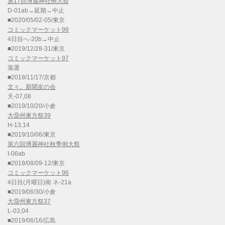
第17回博麗神社例大祭
D-01ab→延期→中止
■2020/05/02-05/東京
コミックマーケット98
4日目へ-20b→中止
■2019/12/28-31/東京
コミックマーケット97
落選
■2019/11/17/京都
文々。新聞友の会
天-07,08
■2019/10/20/小倉
大⑨州東方祭39
H-13,14
■2019/10/06/東京
第六回博麗神社秋季例大祭
I-06ab
■2019/08/09-12/東京
コミックマーケット96
4日目(月曜日)南 ネ-21a
■2019/06/30/小倉
大⑨州東方祭37
L-03,04
■2019/06/16/広島