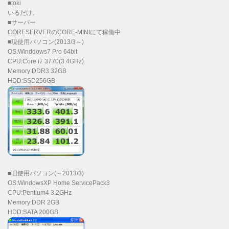
■toki
いるだけ。
■サーバー
CORESERVERのCORE-MINIにて稼働中
■現使用パソコン(2013/3～)
OS:Winddows7 Pro 64bit
CPU:Core i7 3770(3.4GHz)
Memory:DDR3 32GB
HDD:SSD256GB
■旧使用パソコン(～2013/3)
OS:WindowsXP Home ServicePack3
CPU:Pentium4 3.2GHz
Memory:DDR 2GB
HDD:SATA 200GB