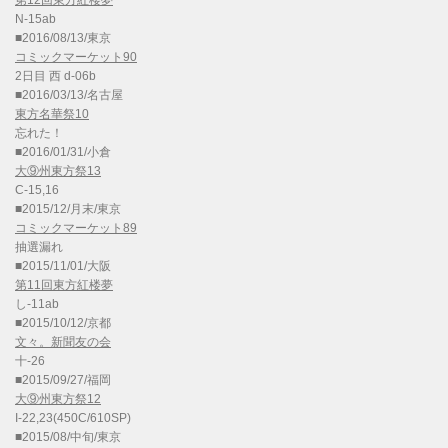
第12回東方紅楼夢
N-15ab
■2016/08/13/東京
コミックマーケット90
2日目 西 d-06b
■2016/03/13/名古屋
東方名華祭10
忘れた！
■2016/01/31/小倉
大⑨州東方祭13
C-15,16
■2015/12/月末/東京
コミックマーケット89
抽選漏れ
■2015/11/01/大阪
第11回東方紅楼夢
し-11ab
■2015/10/12/京都
文々。新聞友の会
十-26
■2015/09/27/福岡
大⑨州東方祭12
I-22,23(450C/610SP)
■2015/08/中旬/東京