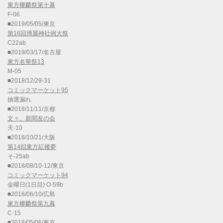
東方椰麟祭第十幕
F-06
■2019/05/05/東京
第16回博麗神社例大祭
C22ab
■2019/03/17/名古屋
東方名華祭13
M-05
■2018/12/29-31
コミックマーケット95
抽選漏れ
■2018/11/11/京都
文々。新聞友の会
天-10
■2018/10/21/大阪
第14回東方紅楼夢
そ-25ab
■2018/08/10-12/東京
コミックマーケット94
金曜日(1日目) O-59b
■2018/06/10/広島
東方椰麟祭第九幕
C-15
■2018/05/06/東京