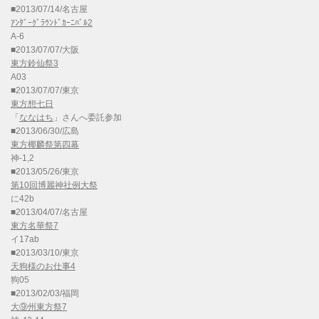
■2013/07/14/名古屋
ｱﾝﾀﾞｰｸﾞﾗｳﾝﾄﾞｶｰﾆﾊﾞﾙ2
A-6
■2013/07/07/大阪
東方鈴仙祭3
A03
■2013/07/07/東京
東方想七日
「
ななはち
」さんへ委託参加
■2013/06/30/広島
東方椰麟祭第四幕
神-1,2
■2013/05/26/東京
第10回博麗神社例大祭
に42b
■2013/04/07/名古屋
東方名華祭7
イ17ab
■2013/03/10/東京
天狗様のお仕事4
狗05
■2013/02/03/福岡
大⑨州東方祭7