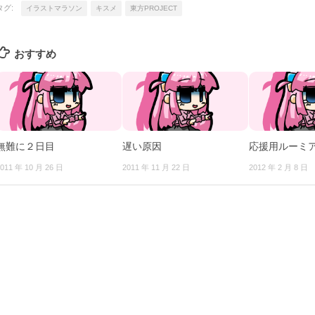
タグ:
イラストマラソン
キスメ
東方PROJECT
おすすめ
無難に２日目
遅い原因
応援用ルーミア[
011 年 10 月 26 日
2011 年 11 月 22 日
2012 年 2 月 8 日