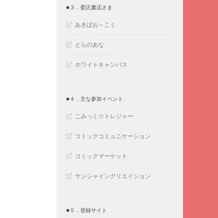
■３．委託書店さま
あきばお～こく
とらのあな
ホワイトキャンバス
■４．主な参加イベント
こみっく☆トレジャー
コミックコミュニケーション
コミックマーケット
サンシャインクリエイション
■５．登録サイト