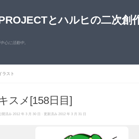
ROJECTとハルヒの二次創
西中心に活動中。
イラスト
キスメ[158日目]
公開済み
2012 年 3 月 30 日
· 更新済み
2012 年 3 月 31 日