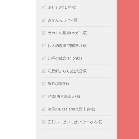
まぜもの(１見様)
みかんらぼ(toki様)
カガミの世界(カガミ様)
個人的趣味空間(紫月様)
川蝉の戯言(shion様)
幻想郷ぶらり旅(八雲様)
朱月(黒獣様)
洋燈印(荒海泰人様)
漆黒のBaselard(九野十弥様)
面舵いっぱいっぱい(けーひろ様)