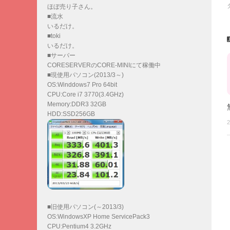
ほぼ売り子さん。
■流水
いるだけ。
■toki
いるだけ。
■サーバー
CORESERVERのCORE-MINIにて稼働中
■現使用パソコン(2013/3～)
OS:Winddows7 Pro 64bit
CPU:Core i7 3770(3.4GHz)
Memory:DDR3 32GB
HDD:SSD256GB
2
■旧使用パソコン(～2013/3)
OS:WindowsXP Home ServicePack3
CPU:Pentium4 3.2GHz