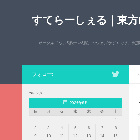
コンテンツへスキップ
すてらーしぇる｜東方P
サークル「ウソ8割デマ2割」のウェブサイトです。関
フォロー:
カレンダー
2026年8月
日
月
火
水
木
金
土
1
2
3
4
5
6
7
8
9
10
11
12
13
14
15