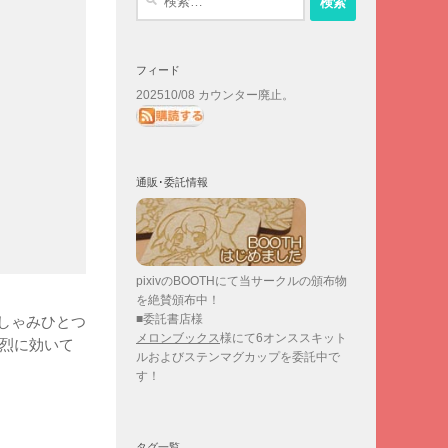
索:
フィード
202510/08 カウンター廃止。
通販･委託情報
pixivのBOOTHにて当サークルの頒布物
を絶賛頒布中！
■委託書店様
しゃみひとつ
メロンブックス
様にて6オンススキット
強烈に効いて
ルおよびステンマグカップを委託中で
す！
タグ一覧