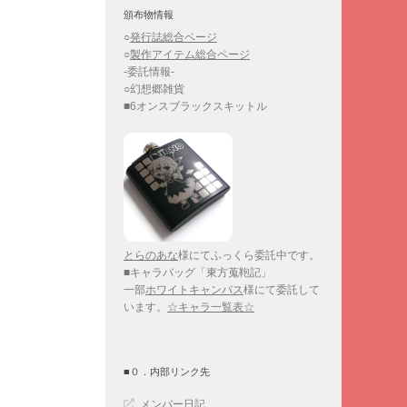
頒布物情報
○
発行誌総合ページ
○
製作アイテム総合ページ
-委託情報-
○幻想郷雑貨
■6オンスブラックスキットル
とらのあな
様にてふっくら委託中です。
■キャラバッグ「東方蒐鞄記」
一部
ホワイトキャンバス
様にて委託して
います。
☆キャラ一覧表☆
■０．内部リンク先
メンバー日記