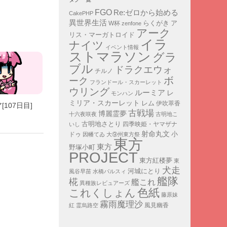
FGO
Re:ゼロから始める
CakePHP
異世界生活
ア
らくがき
W杯
zenfone
アーク
リス・マーガトロイド
イラ
ナイツ
イベント情報
ストマラソン
グラ
ブル
ドラクエウォ
チルノ
ボ
ーク
フランドール・スカーレット
ウリング
ルーミア
レ
モンハン
ミリア・スカーレット
レム
伊吹萃香
107日目]
古戦場
博麗霊夢
十六夜咲夜
古明地こ
古明地さとり
四季映姫・ヤマザナ
いし
射命丸文
小
ドゥ
因幡てゐ
大⑨州東方祭
東方
東方
野塚小町
PROJECT
東方紅楼夢
東
犬走
河城にとり
風谷早苗
水橋パルスィ
艦隊
椛
艦これ
異種族レビュアーズ
色紙
これくしょん
藤原妹
霧雨魔理沙
紅
霊烏路空
風見幽香