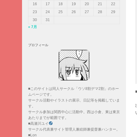
16
17
18
19
20
21
22
23
24
25
26
27
28
29
30
31
« 7月
プロフィール
■このサイトは同人サークル「ウソ8割デマ2割」のホー
ムページです。
サークル活動やイラストの展示、日記等を掲載していま
す。
サークル参加は関西中心に活動中。西は小倉、東は東京
あたりまでが範囲です。
■高瀬川ユイ
サークル代表兼サイト管理人兼絵師兼提督兼ハンター。
■Lon