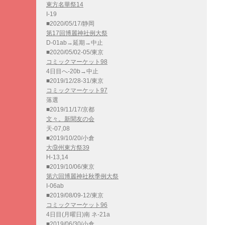
東方名華祭14
I-19
■2020/05/17/静岡
第17回博麗神社例大祭
D-01ab→延期→中止
■2020/05/02-05/東京
コミックマーケット98
4日目へ-20b→中止
■2019/12/28-31/東京
コミックマーケット97
落選
■2019/11/17/京都
文々。新聞友の会
天-07,08
■2019/10/20/小倉
大⑨州東方祭39
H-13,14
■2019/10/06/東京
第六回博麗神社秋季例大祭
I-06ab
■2019/08/09-12/東京
コミックマーケット96
4日目(月曜日)南 ネ-21a
■2019/06/30/小倉