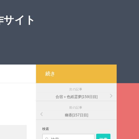
作サイト
続き
次の記事
合宿＋色紙霊夢[159日目]
前の記事
幽香[157日目]
検索
検