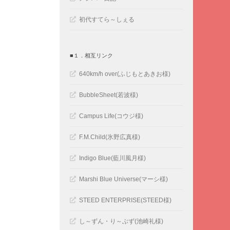
初代すてら～しぇる
■１．相互リンク
640km/h over(ふじもとあきお様)
BubbleSheet(若波様)
Campus Life(コウジ様)
F.M.Child(氷野広真様)
Indigo Blue(藍川風月様)
Marshi Blue Universe(マーシ様)
STEED ENTERPRISE(STEED様)
し～ずん・り～ぶず(池崎礼様)