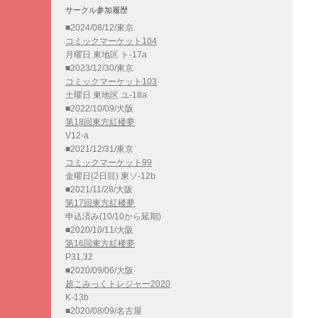
サークル参加履歴
■2024/08/12/東京
コミックマーケット104
月曜日 東地区 ト-17a
■2023/12/30/東京
コミックマーケット103
土曜日 東地区 ユ-18a
■2022/10/09/大阪
第18回東方紅楼夢
V12-a
■2021/12/31/東京
コミックマーケット99
金曜日(2日目) 東ソ-12b
■2021/11/28/大阪
第17回東方紅楼夢
申込済み(10/10から延期)
■2020/10/11/大阪
第16回東方紅楼夢
P31,32
■2020/09/06/大阪
超こみっくトレジャー2020
K-13b
■2020/08/09/名古屋