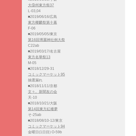
大⑨州東方祭37
L-03,04
■2019/06/16/広島
東方椰麟祭第十幕
F-06
■2019/05/05/東京
第16回博麗神社例大祭
C22ab
■2019/03/17/名古屋
東方名華祭13
M-05
■2018/12/29-31
コミックマーケット95
抽選漏れ
■2018/11/11/京都
文々。新聞友の会
天-10
■2018/10/21/大阪
第14回東方紅楼夢
そ-25ab
■2018/08/10-12/東京
コミックマーケット94
金曜日(1日目) O-59b