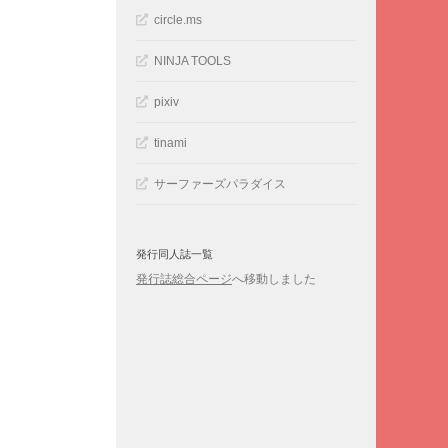
circle.ms
NINJA TOOLS
pixiv
tinami
サーファーズパラダイス
発行同人誌一覧
発行誌総合ページ
へ移動しました