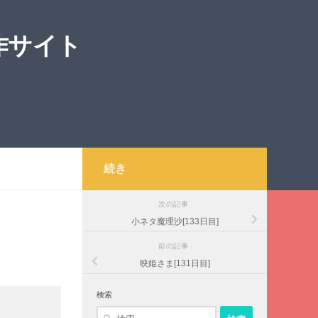
作サイト
続き
次の記事
小ネタ魔理沙[133日目]
前の記事
映姫さま[131日目]
検索
検