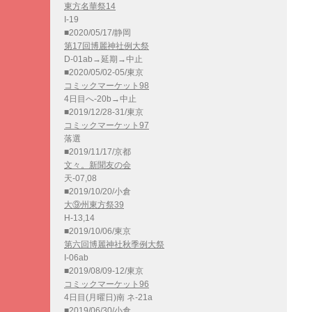
東方名華祭14
I-19
■2020/05/17/静岡
第17回博麗神社例大祭
D-01ab→延期→中止
■2020/05/02-05/東京
コミックマーケット98
4日目へ-20b→中止
■2019/12/28-31/東京
コミックマーケット97
落選
■2019/11/17/京都
文々。新聞友の会
天-07,08
■2019/10/20/小倉
大⑨州東方祭39
H-13,14
■2019/10/06/東京
第六回博麗神社秋季例大祭
I-06ab
■2019/08/09-12/東京
コミックマーケット96
4日目(月曜日)南 ネ-21a
■2019/06/30/小倉