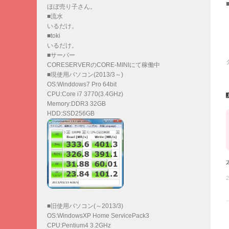
ほぼ売り子さん。
■流水
いるだけ。
■toki
いるだけ。
■サーバー
CORESERVERのCORE-MINIにて稼働中
■現使用パソコン(2013/3～)
OS:Winddows7 Pro 64bit
CPU:Core i7 3770(3.4GHz)
Memory:DDR3 32GB
HDD:SSD256GB
2
■旧使用パソコン(～2013/3)
OS:WindowsXP Home ServicePack3
CPU:Pentium4 3.2GHz