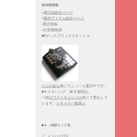
頒布物情報
○
発行誌総合ページ
○
製作アイテム総合ページ
-委託情報-
○幻想郷雑貨
■6オンスブラックスキットル
とらのあな
様にてふっくら委託中です。
■キャラバッグ「東方蒐鞄記」
一部
ホワイトキャンバス
様にて委託して
います。
☆キャラ一覧表☆
■０．内部リンク先
メンバー日記