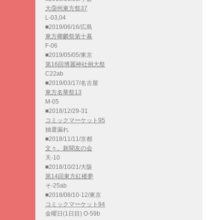
大⑨州東方祭37
L-03,04
■2019/06/16/広島
東方椰麟祭第十幕
F-06
■2019/05/05/東京
第16回博麗神社例大祭
C22ab
■2019/03/17/名古屋
東方名華祭13
M-05
■2018/12/29-31
コミックマーケット95
抽選漏れ
■2018/11/11/京都
文々。新聞友の会
天-10
■2018/10/21/大阪
第14回東方紅楼夢
そ-25ab
■2018/08/10-12/東京
コミックマーケット94
金曜日(1日目) O-59b