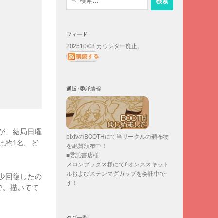
索:
フィード
202510/08 カウンター廃止。
通販･委託情報
が、結局日曜
pixivのBOOTHにて当サークルの頒布物
は約1名。ど
を絶賛頒布中！
■委託書店様
メロンブックス
様にて6オンススキット
ルおよびステンマグカップを委託中で
少回復したの
す！
で。描いてて
タグ一覧