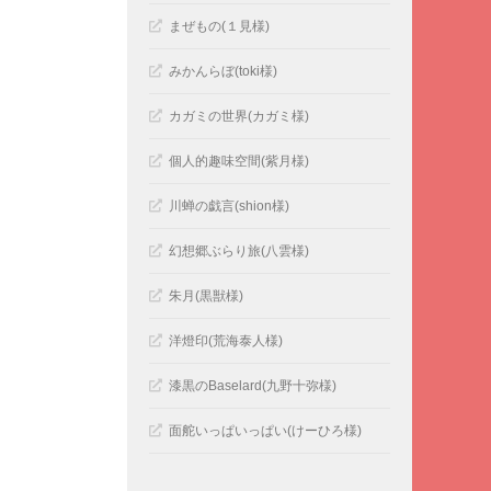
まぜもの(１見様)
みかんらぼ(toki様)
カガミの世界(カガミ様)
個人的趣味空間(紫月様)
川蝉の戯言(shion様)
幻想郷ぶらり旅(八雲様)
朱月(黒獣様)
洋燈印(荒海泰人様)
漆黒のBaselard(九野十弥様)
面舵いっぱいっぱい(けーひろ様)