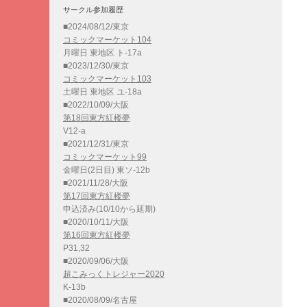
サークル参加履歴
■2024/08/12/東京
コミックマーケット104
月曜日 東地区 ト-17a
■2023/12/30/東京
コミックマーケット103
土曜日 東地区 ユ-18a
■2022/10/09/大阪
第18回東方紅楼夢
V12-a
■2021/12/31/東京
コミックマーケット99
金曜日(2日目) 東ソ-12b
■2021/11/28/大阪
第17回東方紅楼夢
申込済み(10/10から延期)
■2020/10/11/大阪
第16回東方紅楼夢
P31,32
■2020/09/06/大阪
超こみっくトレジャー2020
K-13b
■2020/08/09/名古屋