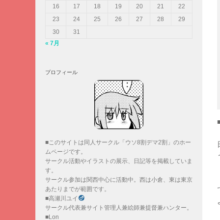
16
17
18
19
20
21
22
23
24
25
26
27
28
29
30
31
« 7月
プロフィール
■このサイトは同人サークル「ウソ8割デマ2割」のホー
ムページです。
サークル活動やイラストの展示、日記等を掲載していま
す。
サークル参加は関西中心に活動中。西は小倉、東は東京
あたりまでが範囲です。
■高瀬川ユイ
サークル代表兼サイト管理人兼絵師兼提督兼ハンター。
■Lon