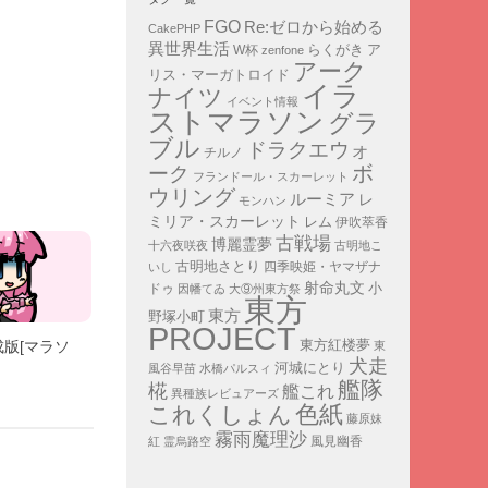
FGO
Re:ゼロから始める
CakePHP
異世界生活
ア
らくがき
W杯
zenfone
アーク
リス・マーガトロイド
イラ
ナイツ
イベント情報
ストマラソン
グラ
ブル
ドラクエウォ
チルノ
ボ
ーク
フランドール・スカーレット
ウリング
ルーミア
レ
モンハン
ミリア・スカーレット
レム
伊吹萃香
古戦場
博麗霊夢
十六夜咲夜
古明地こ
古明地さとり
四季映姫・ヤマザナ
いし
射命丸文
小
ドゥ
因幡てゐ
大⑨州東方祭
東方
東方
野塚小町
PROJECT
東方紅楼夢
版[マラソ
東
犬走
河城にとり
風谷早苗
水橋パルスィ
艦隊
椛
艦これ
異種族レビュアーズ
色紙
これくしょん
藤原妹
霧雨魔理沙
紅
霊烏路空
風見幽香