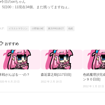
■今日のonちゃん
5日00：11現在34個。まだ残ってますねぇ。
タグ:
イラストマラソン
小野塚小町
東方PROJECT
色紙
おすすめ
本戦がんばる･･･の？
森近霖之助[117日目]
色紙魔理沙完成
ン９０日目]
020 年 6 月 23 日
2012 年 2 月 18 日
2012 年 1 月 22 日