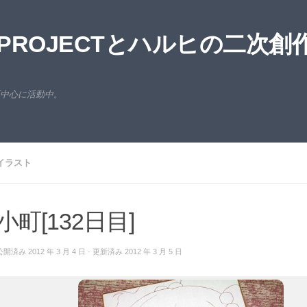
ROJECTとハルヒの二次創
西中心に活動中。
イラスト
小町[132日目]
公開済み
2012 年 3 月 4 日
· 更新済み
2012 年 3 月 5 日