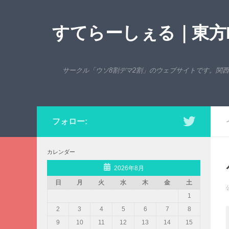
コンテンツへスキップ
すてらーしぇる｜東方P
サークル「ウソ8割デマ2割」のウェブサイトです。関
フォロー:
カレンダー
2026年8月
日
月
火
水
木
金
土
1
2
3
4
5
6
7
8
9
10
11
12
13
14
15