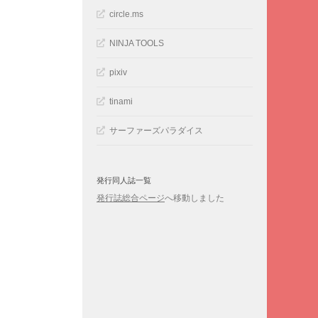
circle.ms
NINJA TOOLS
pixiv
tinami
サーファーズパラダイス
発行同人誌一覧
発行誌総合ページ
へ移動しました