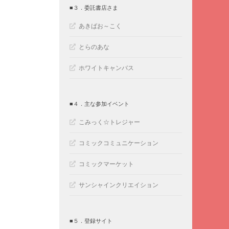
■３．委託書店さま
あきばお～こく
とらのあな
ホワイトキャンバス
■４．主な参加イベント
こみっく☆トレジャー
コミックコミュニケーション
コミックマーケット
サンシャインクリエイション
■５．登録サイト