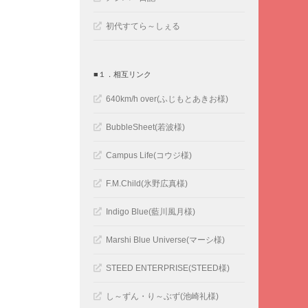
初代すてら～しぇる
■１．相互リンク
640km/h over(ふじもとあきお様)
BubbleSheet(若波様)
Campus Life(コウジ様)
F.M.Child(氷野広真様)
Indigo Blue(藍川風月様)
Marshi Blue Universe(マーシ様)
STEED ENTERPRISE(STEED様)
し～ずん・り～ぶず(池崎礼様)