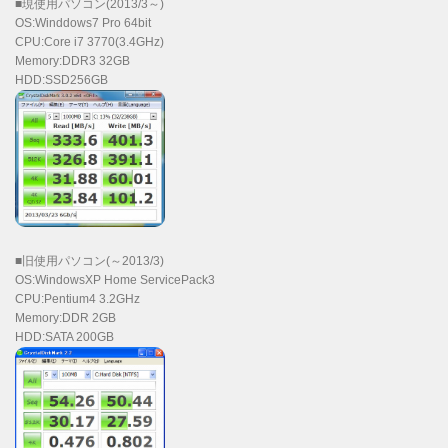
■現使用パソコン(2013/3～)
OS:Winddows7 Pro 64bit
CPU:Core i7 3770(3.4GHz)
Memory:DDR3 32GB
HDD:SSD256GB
■旧使用パソコン(～2013/3)
OS:WindowsXP Home ServicePack3
CPU:Pentium4 3.2GHz
Memory:DDR 2GB
HDD:SATA 200GB