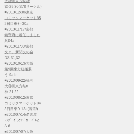
大⑨州東方祭⑨
霖-29,30(378サークル)
■2013/12/30/東京
コミックマーケット85
2日目東セ-30a
■2013/11/17/京都
鎮守府に着任しました
呉04a
■2013/11/03/京都
文々。新聞友の会
DS-31,32
■2013/10/13/大阪
第9回東方紅楼夢
う-9a,b
■2013/09/22/福岡
大⑨州東方祭8
神-21,22
■2013/08/12/東京
コミックマーケット84
3日目東D-13a(当選!)
■2013/07/14/名古屋
ｱﾝﾀﾞｰｸﾞﾗｳﾝﾄﾞｶｰﾆﾊﾞﾙ2
A-6
■2013/07/07/大阪