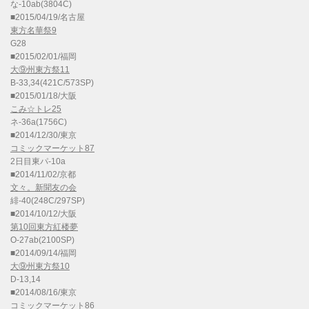
な-10ab(3804C)
■2015/04/19/名古屋
東方名華祭9
G28
■2015/02/01/福岡
大⑨州東方祭11
B-33,34(421C/573SP)
■2015/01/18/大阪
こみ☆トレ25
ネ-36a(1756C)
■2014/12/30/東京
コミックマーケット87
2日目東パ-10a
■2014/11/02/京都
文々。新聞友の会
緋-40(248C/297SP)
■2014/10/12/大阪
第10回東方紅楼夢
O-27ab(2100SP)
■2014/09/14/福岡
大⑨州東方祭10
D-13,14
■2014/08/16/東京
コミックマーケット86