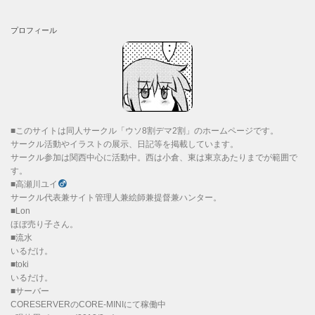
プロフィール
■このサイトは同人サークル「ウソ8割デマ2割」のホームページです。
サークル活動やイラストの展示、日記等を掲載しています。
サークル参加は関西中心に活動中。西は小倉、東は東京あたりまでが範囲で
す。
■高瀬川ユイ
サークル代表兼サイト管理人兼絵師兼提督兼ハンター。
■Lon
ほぼ売り子さん。
■流水
いるだけ。
■toki
いるだけ。
■サーバー
CORESERVERのCORE-MINIにて稼働中