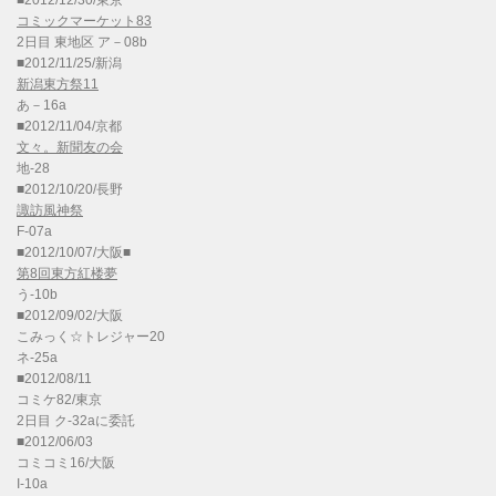
■2012/12/30/東京
コミックマーケット83
2日目 東地区 ア－08b
■2012/11/25/新潟
新潟東方祭11
あ－16a
■2012/11/04/京都
文々。新聞友の会
地-28
■2012/10/20/長野
諏訪風神祭
F-07a
■2012/10/07/大阪■
第8回東方紅楼夢
う-10b
■2012/09/02/大阪
こみっく☆トレジャー20
ネ-25a
■2012/08/11
コミケ82/東京
2日目 ク-32aに委託
■2012/06/03
コミコミ16/大阪
I-10a