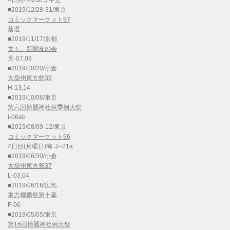
4日目へ-20b→中止
■2019/12/28-31/東京
コミックマーケット97
落選
■2019/11/17/京都
文々。新聞友の会
天-07,08
■2019/10/20/小倉
大⑨州東方祭39
H-13,14
■2019/10/06/東京
第六回博麗神社秋季例大祭
I-06ab
■2019/08/09-12/東京
コミックマーケット96
4日目(月曜日)南 ネ-21a
■2019/06/30/小倉
大⑨州東方祭37
L-03,04
■2019/06/16/広島
東方椰麟祭第十幕
F-06
■2019/05/05/東京
第16回博麗神社例大祭