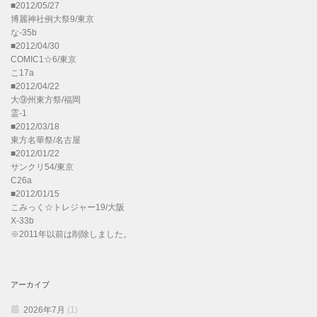
■2012/05/27
博麗神社例大祭9/東京
な-35b
■2012/04/30
COMIC1☆6/東京
こ17a
■2012/04/22
大⑨州東方祭/福岡
霊-1
■2012/03/18
東方名華祭/名古屋
■2012/01/22
サンクリ54/東京
C26a
■2012/01/15
こみっく☆トレジャー19/大阪
X-33b
※2011年以前は削除しました。
アーカイブ
2026年7月
(1)