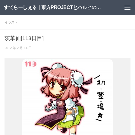
すてらーしぇる｜東方PROJECTとハルヒの二次創作サイト
コンテンツへスキップ
イラスト
茨華仙[113日目]
2012 年 2 月 14 日