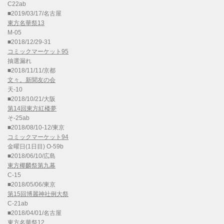
C22ab
■2019/03/17/名古屋
東方名華祭13
M-05
■2018/12/29-31
コミックマーケット95
抽選漏れ
■2018/11/11/京都
文々。新聞友の会
天-10
■2018/10/21/大阪
第14回東方紅楼夢
そ-25ab
■2018/08/10-12/東京
コミックマーケット94
金曜日(1日目) O-59b
■2018/06/10/広島
東方椰麟祭第九幕
C-15
■2018/05/06/東京
第15回博麗神社例大祭
C-21ab
■2018/04/01/名古屋
東方名華祭12