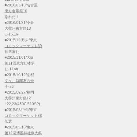
■2016/03/13/名古屋
東方名華祭10
忘れた！
■2016/01/31/小倉
大⑨州東方祭13
C-15,16
■2015/12/月末/東京
コミックマーケット89
抽選漏れ
■2015/11/01/大阪
第11回東方紅楼夢
し-11ab
■2015/10/12/京都
文々。新聞友の会
十-26
■2015/09/27/福岡
大⑨州東方祭12
I-22,23(450C/610SP)
■2015/08/中旬/東京
コミックマーケット88
落選
■2015/05/10/東京
第12回博麗神社例大祭