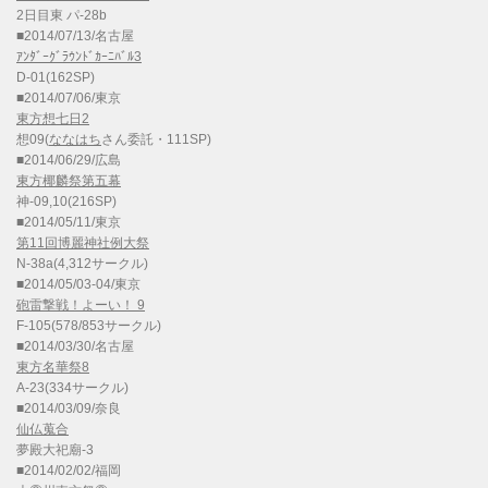
2日目東 パ-28b
■2014/07/13/名古屋
ｱﾝﾀﾞｰｸﾞﾗｳﾝﾄﾞｶｰﾆﾊﾞﾙ3
D-01(162SP)
■2014/07/06/東京
東方想七日2
想09(
ななはち
さん委託・111SP)
■2014/06/29/広島
東方椰麟祭第五幕
神-09,10(216SP)
■2014/05/11/東京
第11回博麗神社例大祭
N-38a(4,312サークル)
■2014/05/03-04/東京
砲雷撃戦！よーい！ 9
F-105(578/853サークル)
■2014/03/30/名古屋
東方名華祭8
A-23(334サークル)
■2014/03/09/奈良
仙仏蒐合
夢殿大祀廟-3
■2014/02/02/福岡