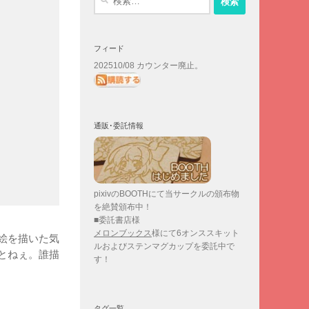
索:
フィード
202510/08 カウンター廃止。
通販･委託情報
pixivのBOOTHにて当サークルの頒布物
を絶賛頒布中！
■委託書店様
メロンブックス
様にて6オンススキット
絵を描いた気
ルおよびステンマグカップを委託中で
とねぇ。誰描
す！
タグ一覧