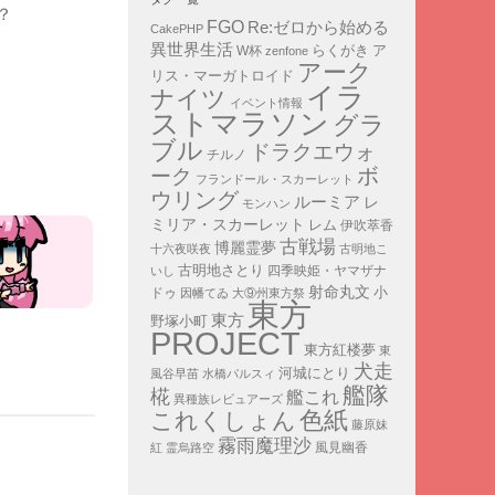
？
FGO
Re:ゼロから始める
CakePHP
異世界生活
ア
らくがき
W杯
zenfone
アーク
リス・マーガトロイド
イラ
ナイツ
イベント情報
ストマラソン
グラ
ブル
ドラクエウォ
チルノ
ボ
ーク
フランドール・スカーレット
ウリング
ルーミア
レ
モンハン
ミリア・スカーレット
レム
伊吹萃香
古戦場
博麗霊夢
十六夜咲夜
古明地こ
古明地さとり
四季映姫・ヤマザナ
いし
射命丸文
小
ドゥ
因幡てゐ
大⑨州東方祭
東方
東方
野塚小町
PROJECT
東方紅楼夢
東
犬走
河城にとり
風谷早苗
水橋パルスィ
艦隊
椛
艦これ
異種族レビュアーズ
色紙
これくしょん
藤原妹
霧雨魔理沙
紅
霊烏路空
風見幽香