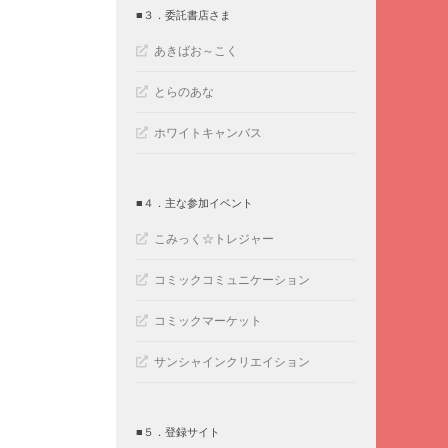
■３．委託書店さま
あきばお～こく
とらのあな
ホワイトキャンバス
■４．主な参加イベント
こみっく☆トレジャー
コミックコミュニケーション
コミックマーケット
サンシャインクリエイション
■５．登録サイト