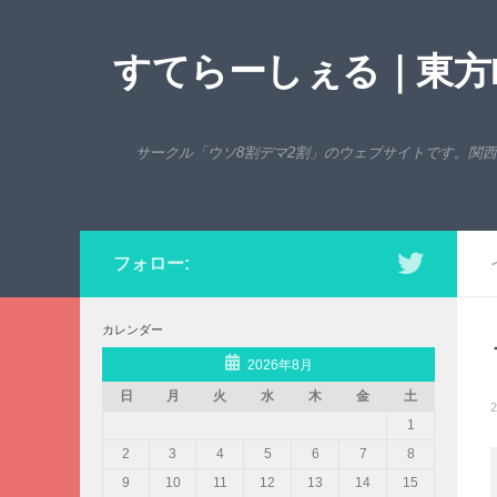
コンテンツへスキップ
すてらーしぇる｜東方P
サークル「ウソ8割デマ2割」のウェブサイトです。関
フォロー:
カレンダー
2026年8月
日
月
火
水
木
金
土
2
1
2
3
4
5
6
7
8
9
10
11
12
13
14
15