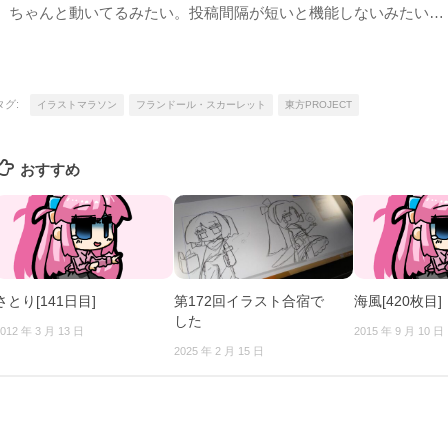
ちゃんと動いてるみたい。投稿間隔が短いと機能しないみたい…
タグ:
イラストマラソン
フランドール・スカーレット
東方PROJECT
おすすめ
さとり[141日目]
第172回イラスト合宿で
海風[420枚目]
した
012 年 3 月 13 日
2015 年 9 月 10 日
2025 年 2 月 15 日