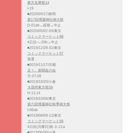
東方名華祭14
I-19
■2020/05/17/静岡
第17回博麗神社例大祭
D-01ab→延期→中止
■2020/05/02-05/東京
コミックマーケット98
4日目へ-20b→中止
■2019/12/28-31/東京
コミックマーケット97
落選
■2019/11/17/京都
文々。新聞友の会
天-07,08
■2019/10/20/小倉
大⑨州東方祭39
H-13,14
■2019/10/06/東京
第六回博麗神社秋季例大祭
I-06ab
■2019/08/09-12/東京
コミックマーケット96
4日目(月曜日)南 ネ-21a
■2019/06/30/小倉