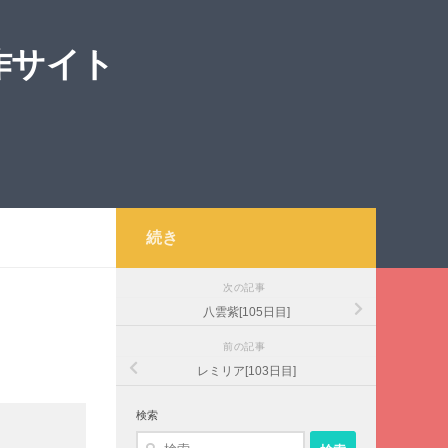
作サイト
続き
次の記事
八雲紫[105日目]
前の記事
レミリア[103日目]
検索
検