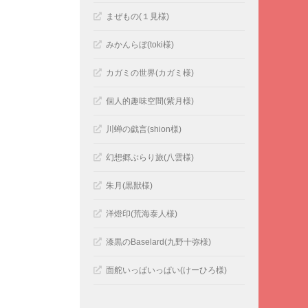
まぜもの(１見様)
みかんらぼ(toki様)
カガミの世界(カガミ様)
個人的趣味空間(紫月様)
川蝉の戯言(shion様)
幻想郷ぶらり旅(八雲様)
朱月(黒獣様)
洋燈印(荒海泰人様)
漆黒のBaselard(九野十弥様)
面舵いっぱいっぱい(けーひろ様)