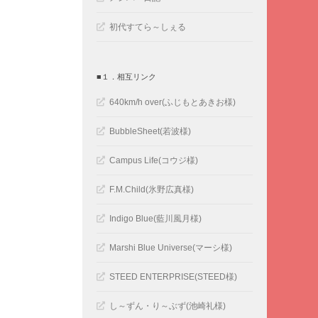
初代すてら～しぇる
■１．相互リンク
640km/h over(ふじもとあきお様)
BubbleSheet(若波様)
Campus Life(コウジ様)
F.M.Child(氷野広真様)
Indigo Blue(藍川風月様)
Marshi Blue Universe(マーシ様)
STEED ENTERPRISE(STEED様)
し～ずん・り～ぶず(池崎礼様)