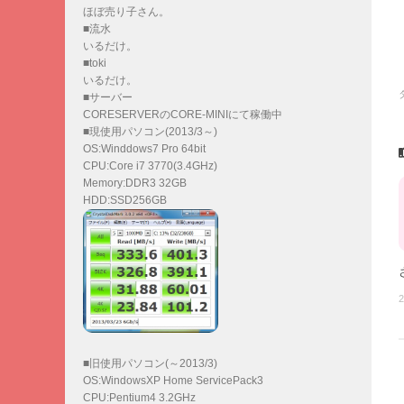
ほぼ売り子さん。
■流水
いるだけ。
■toki
いるだけ。
■サーバー
CORESERVERのCORE-MINIにて稼働中
■現使用パソコン(2013/3～)
OS:Winddows7 Pro 64bit
CPU:Core i7 3770(3.4GHz)
Memory:DDR3 32GB
HDD:SSD256GB
2
■旧使用パソコン(～2013/3)
OS:WindowsXP Home ServicePack3
CPU:Pentium4 3.2GHz