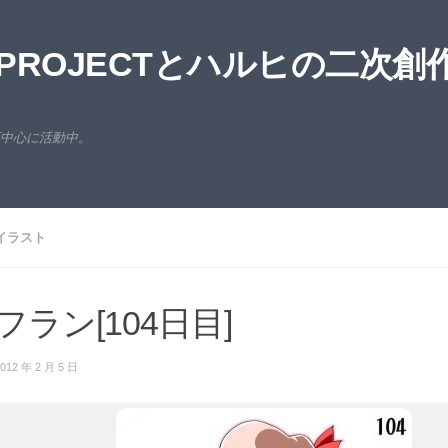
ROJECTとハルヒの二次創
西中心に活動中。
イラスト
フラン[104日目]
012 年 2 月 5 日