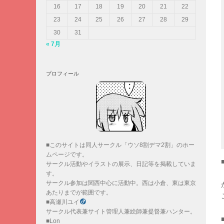
16
17
18
19
20
21
22
23
24
25
26
27
28
29
30
31
« 7月
プロフィール
■このサイトは同人サークル「ウソ8割デマ2割」のホー
ムページです。
サークル活動やイラストの展示、日記等を掲載していま
す。
サークル参加は関西中心に活動中。西は小倉、東は東京
あたりまでが範囲です。
■高瀬川ユイ
サークル代表兼サイト管理人兼絵師兼提督兼ハンター。
■Lon