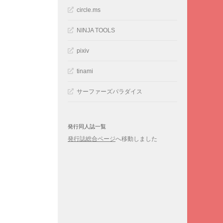
circle.ms
NINJA TOOLS
pixiv
tinami
サーファーズパラダイス
発行同人誌一覧
発行誌総合ページ
へ移動しました