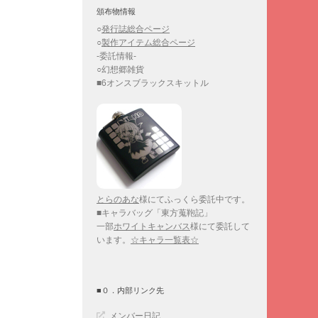
頒布物情報
○
発行誌総合ページ
○
製作アイテム総合ページ
-委託情報-
○幻想郷雑貨
■6オンスブラックスキットル
とらのあな
様にてふっくら委託中です。
■キャラバッグ「東方蒐鞄記」
一部
ホワイトキャンバス
様にて委託して
います。
☆キャラ一覧表☆
■０．内部リンク先
メンバー日記