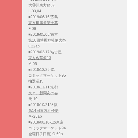
大⑨州東方祭37
L-03,04
■2019/06/16/広島
東方椰麟祭第十幕
F-06
■2019/05/05/東京
第16回博麗神社例大祭
C22ab
■2019/03/17/名古屋
東方名華祭13
M-05
■2018/12/29-31
コミックマーケット95
抽選漏れ
■2018/11/11/京都
文々。新聞友の会
天-10
■2018/10/21/大阪
第14回東方紅楼夢
そ-25ab
■2018/08/10-12/東京
コミックマーケット94
金曜日(1日目) O-59b