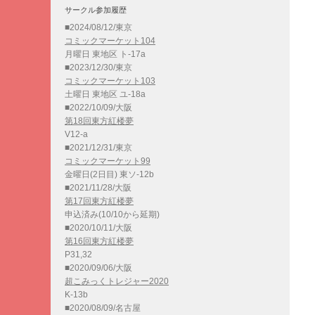
サークル参加履歴
■2024/08/12/東京
コミックマーケット104
月曜日 東地区 ト-17a
■2023/12/30/東京
コミックマーケット103
土曜日 東地区 ユ-18a
■2022/10/09/大阪
第18回東方紅楼夢
V12-a
■2021/12/31/東京
コミックマーケット99
金曜日(2日目) 東ソ-12b
■2021/11/28/大阪
第17回東方紅楼夢
申込済み(10/10から延期)
■2020/10/11/大阪
第16回東方紅楼夢
P31,32
■2020/09/06/大阪
超こみっくトレジャー2020
K-13b
■2020/08/09/名古屋