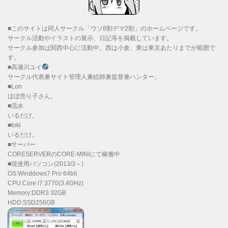
■このサイトは同人サークル「ウソ8割デマ2割」のホームページです。
サークル活動やイラストの展示、日記等を掲載しています。
サークル参加は関西中心に活動中。西は小倉、東は東京あたりまでが範囲で
す。
■高瀬川ユイ
サークル代表兼サイト管理人兼絵師兼提督兼ハンター。
■Lon
ほぼ売り子さん。
■流水
いるだけ。
■toki
いるだけ。
■サーバー
CORESERVERのCORE-MINIにて稼働中
■現使用パソコン(2013/3～)
OS:Winddows7 Pro 64bit
CPU:Core i7 3770(3.4GHz)
Memory:DDR3 32GB
HDD:SSD256GB