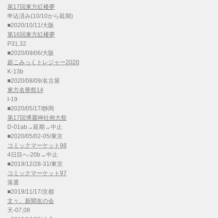
第17回東方紅楼夢
申込済み(10/10から延期)
■2020/10/11/大阪
第16回東方紅楼夢
P31,32
■2020/09/06/大阪
超こみっくトレジャー2020
K-13b
■2020/08/09/名古屋
東方名華祭14
I-19
■2020/05/17/静岡
第17回博麗神社例大祭
D-01ab→延期→中止
■2020/05/02-05/東京
コミックマーケット98
4日目へ-20b→中止
■2019/12/28-31/東京
コミックマーケット97
落選
■2019/11/17/京都
文々。新聞友の会
天-07,08