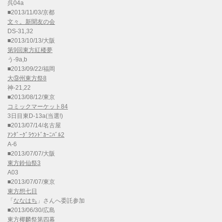
呉04a
■2013/11/03/京都
文々。新聞友の会
DS-31,32
■2013/10/13/大阪
第9回東方紅楼夢
う-9a,b
■2013/09/22/福岡
大⑨州東方祭8
神-21,22
■2013/08/12/東京
コミックマーケット84
3日目東D-13a(当選!)
■2013/07/14/名古屋
ｱﾝﾀﾞｰｸﾞﾗｳﾝﾄﾞｶｰﾆﾊﾞﾙ2
A-6
■2013/07/07/大阪
東方鈴仙祭3
A03
■2013/07/07/東京
東方想七日
「
ななはち
」さんへ委託参加
■2013/06/30/広島
東方椰麟祭第四幕