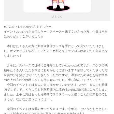
さとりん
■こみ☆トレおつかれさまでしたー
イベントおつかれさまでしたー！スペースへ来てくださった方、今日は本当
にありがとうございました☆
本日はたくさんの方に新刊や新作グッズを手にとって見ていただけまし
た。オマケとして頒布していたミニ色紙とキャラクロスはめでたく完売とな
りましたっ！
さらに、スペースでは特に告知等はしていなかったのですが、スケブの依
頼をたくさんいただき本当にありがとうございます！依頼してくださった方
全員の分を描かせていただきたかったのですが、遅筆のためやむを得ず後半
の数人の方の分は断らざるを得ませんでした。申し訳ありませんでした。
今回のイベントでは５人の方に描かせていただきましたが、５人でも時間
内ギリギリで、どうしても制限時間内に収めるために線が雑になってしまい
ました。上手な方はもっと短時間でスラスラーッと描くことが出来るのでし
ょうが、なかなか思うようには･･･。
次回のイベントは来週のサンクリ５４です。今年初、というかおととしの
冬コミ以来ですので1年ぶりの東京でのサークル参加です！