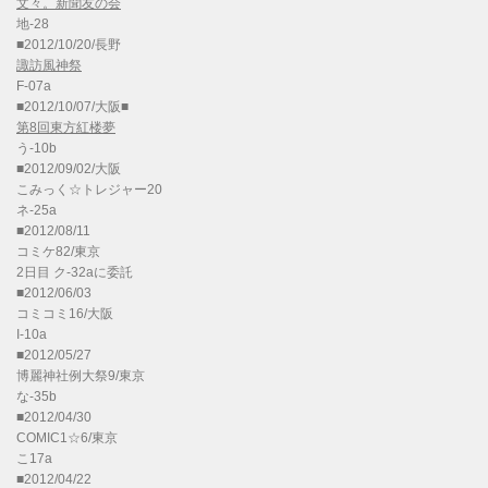
文々。新聞友の会
地-28
■2012/10/20/長野
諏訪風神祭
F-07a
■2012/10/07/大阪■
第8回東方紅楼夢
う-10b
■2012/09/02/大阪
こみっく☆トレジャー20
ネ-25a
■2012/08/11
コミケ82/東京
2日目 ク-32aに委託
■2012/06/03
コミコミ16/大阪
I-10a
■2012/05/27
博麗神社例大祭9/東京
な-35b
■2012/04/30
COMIC1☆6/東京
こ17a
■2012/04/22