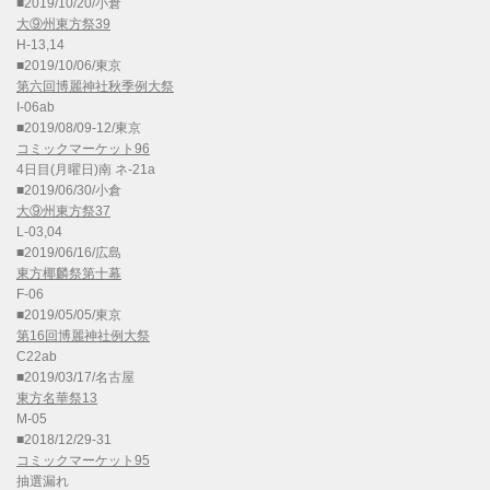
■2019/10/20/小倉
大⑨州東方祭39
H-13,14
■2019/10/06/東京
第六回博麗神社秋季例大祭
I-06ab
■2019/08/09-12/東京
コミックマーケット96
4日目(月曜日)南 ネ-21a
■2019/06/30/小倉
大⑨州東方祭37
L-03,04
■2019/06/16/広島
東方椰麟祭第十幕
F-06
■2019/05/05/東京
第16回博麗神社例大祭
C22ab
■2019/03/17/名古屋
東方名華祭13
M-05
■2018/12/29-31
コミックマーケット95
抽選漏れ