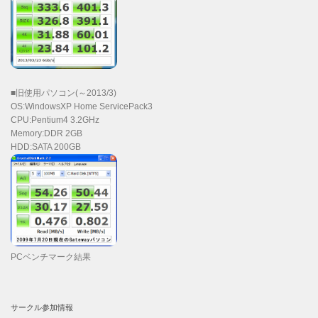
■旧使用パソコン(～2013/3)
OS:WindowsXP Home ServicePack3
CPU:Pentium4 3.2GHz
Memory:DDR 2GB
HDD:SATA 200GB
PCベンチマーク結果
サークル参加情報