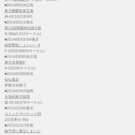
■2014/06/29/広島
東方椰麟祭第五幕
神-09,10(216SP)
■2014/05/11/東京
第11回博麗神社例大祭
N-38a(4,312サークル)
■2014/05/03-04/東京
砲雷撃戦！よーい！ 9
F-105(578/853サークル)
■2014/03/30/名古屋
東方名華祭8
A-23(334サークル)
■2014/03/09/奈良
仙仏蒐合
夢殿大祀廟-3
■2014/02/02/福岡
大⑨州東方祭⑨
霖-29,30(378サークル)
■2013/12/30/東京
コミックマーケット85
2日目東セ-30a
■2013/11/17/京都
鎮守府に着任しました