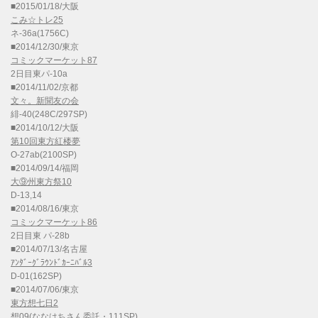
■2015/01/18/大阪
こみ☆トレ25
ネ-36a(1756C)
■2014/12/30/東京
コミックマーケット87
2日目東パ-10a
■2014/11/02/京都
文々。新聞友の会
緋-40(248C/297SP)
■2014/10/12/大阪
第10回東方紅楼夢
O-27ab(2100SP)
■2014/09/14/福岡
大⑨州東方祭10
D-13,14
■2014/08/16/東京
コミックマーケット86
2日目東 パ-28b
■2014/07/13/名古屋
ｱﾝﾀﾞｰｸﾞﾗｳﾝﾄﾞｶｰﾆﾊﾞﾙ3
D-01(162SP)
■2014/07/06/東京
東方想七日2
想09(
ななはち
さん委託・111SP)