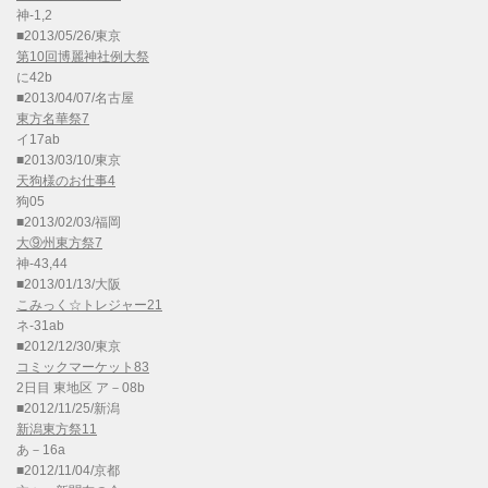
神-1,2
■2013/05/26/東京
第10回博麗神社例大祭
に42b
■2013/04/07/名古屋
東方名華祭7
イ17ab
■2013/03/10/東京
天狗様のお仕事4
狗05
■2013/02/03/福岡
大⑨州東方祭7
神-43,44
■2013/01/13/大阪
こみっく☆トレジャー21
ネ-31ab
■2012/12/30/東京
コミックマーケット83
2日目 東地区 ア－08b
■2012/11/25/新潟
新潟東方祭11
あ－16a
■2012/11/04/京都