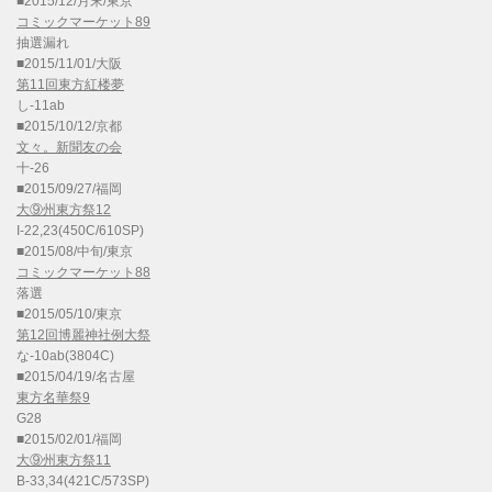
■2015/12/月末/東京
コミックマーケット89
抽選漏れ
■2015/11/01/大阪
第11回東方紅楼夢
し-11ab
■2015/10/12/京都
文々。新聞友の会
十-26
■2015/09/27/福岡
大⑨州東方祭12
I-22,23(450C/610SP)
■2015/08/中旬/東京
コミックマーケット88
落選
■2015/05/10/東京
第12回博麗神社例大祭
な-10ab(3804C)
■2015/04/19/名古屋
東方名華祭9
G28
■2015/02/01/福岡
大⑨州東方祭11
B-33,34(421C/573SP)