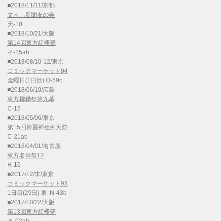
■2018/11/11/京都
文々。新聞友の会
天-10
■2018/10/21/大阪
第14回東方紅楼夢
そ-25ab
■2018/08/10-12/東京
コミックマーケット94
金曜日(1日目) O-59b
■2018/06/10/広島
東方椰麟祭第九幕
C-15
■2018/05/06/東京
第15回博麗神社例大祭
C-21ab
■2018/04/01/名古屋
東方名華祭12
H-16
■2017/12/末/東京
コミックマーケット93
1日目(29日) 東 N-43b
■2017/10/22/大阪
第13回東方紅楼夢