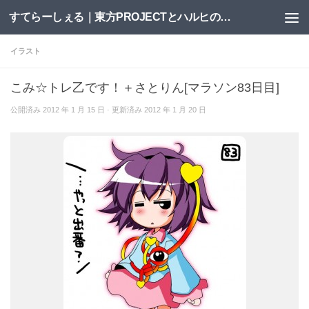
すてらーしぇる｜東方PROJECTとハルヒの二次創作サイト
コンテンツへスキップ
イラスト
こみ☆トレ乙です！＋さとりん[マラソン83日目]
公開済み
2012 年 1 月 15 日
· 更新済み
2012 年 1 月 20 日