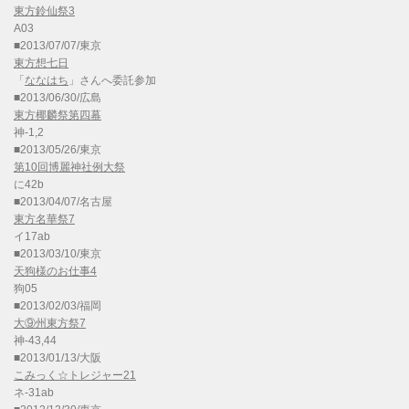
東方鈴仙祭3
A03
■2013/07/07/東京
東方想七日
「
ななはち
」さんへ委託参加
■2013/06/30/広島
東方椰麟祭第四幕
神-1,2
■2013/05/26/東京
第10回博麗神社例大祭
に42b
■2013/04/07/名古屋
東方名華祭7
イ17ab
■2013/03/10/東京
天狗様のお仕事4
狗05
■2013/02/03/福岡
大⑨州東方祭7
神-43,44
■2013/01/13/大阪
こみっく☆トレジャー21
ネ-31ab