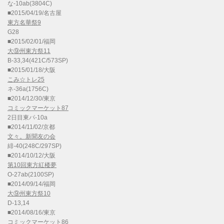
な-10ab(3804C)
■2015/04/19/名古屋
東方名華祭9
G28
■2015/02/01/福岡
大⑨州東方祭11
B-33,34(421C/573SP)
■2015/01/18/大阪
こみ☆トレ25
ネ-36a(1756C)
■2014/12/30/東京
コミックマーケット87
2日目東パ-10a
■2014/11/02/京都
文々。新聞友の会
緋-40(248C/297SP)
■2014/10/12/大阪
第10回東方紅楼夢
O-27ab(2100SP)
■2014/09/14/福岡
大⑨州東方祭10
D-13,14
■2014/08/16/東京
コミックマーケット86