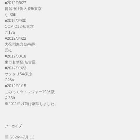
■2012/05/27
博麗神社例大祭9/東京
な-35b
■2012/04/30
COMIC1☆6/東京
こ17a
■2012/04/22
大⑨州東方祭/福岡
霊-1
■2012/03/18
東方名華祭/名古屋
■2012/01/22
サンクリ54/東京
C26a
■2012/01/15
こみっく☆トレジャー19/大阪
X-33b
※2011年以前は削除しました。
アーカイブ
2026年7月
(1)