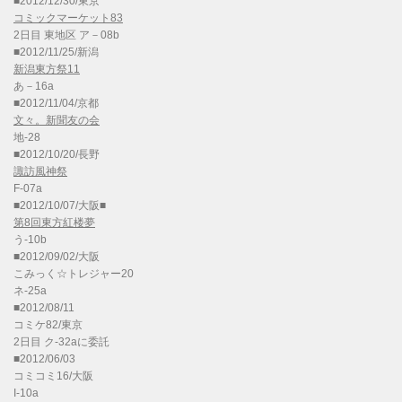
■2012/12/30/東京
コミックマーケット83
2日目 東地区 ア－08b
■2012/11/25/新潟
新潟東方祭11
あ－16a
■2012/11/04/京都
文々。新聞友の会
地-28
■2012/10/20/長野
諏訪風神祭
F-07a
■2012/10/07/大阪■
第8回東方紅楼夢
う-10b
■2012/09/02/大阪
こみっく☆トレジャー20
ネ-25a
■2012/08/11
コミケ82/東京
2日目 ク-32aに委託
■2012/06/03
コミコミ16/大阪
I-10a