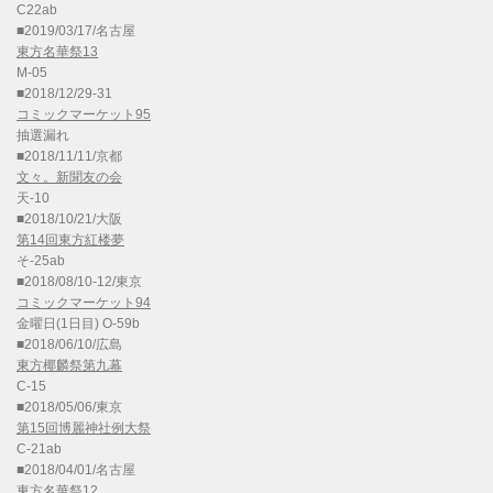
C22ab
■2019/03/17/名古屋
東方名華祭13
M-05
■2018/12/29-31
コミックマーケット95
抽選漏れ
■2018/11/11/京都
文々。新聞友の会
天-10
■2018/10/21/大阪
第14回東方紅楼夢
そ-25ab
■2018/08/10-12/東京
コミックマーケット94
金曜日(1日目) O-59b
■2018/06/10/広島
東方椰麟祭第九幕
C-15
■2018/05/06/東京
第15回博麗神社例大祭
C-21ab
■2018/04/01/名古屋
東方名華祭12