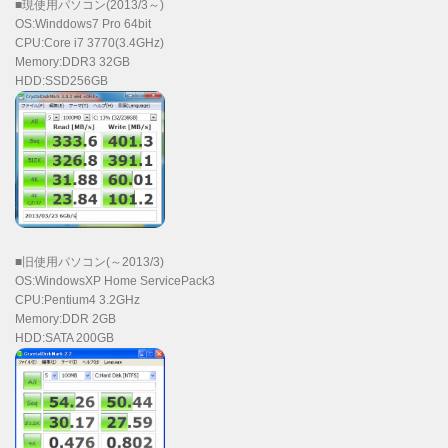
■現使用パソコン(2013/3～)
OS:Winddows7 Pro 64bit
CPU:Core i7 3770(3.4GHz)
Memory:DDR3 32GB
HDD:SSD256GB
■旧使用パソコン(～2013/3)
OS:WindowsXP Home ServicePack3
CPU:Pentium4 3.2GHz
Memory:DDR 2GB
HDD:SATA 200GB