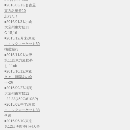
■2016/03/13/名古屋
東方名華祭10
忘れた！
■2016/01/31/小倉
大⑨州東方祭13
C-15,16
■2015/12/月末/東京
コミックマーケット89
抽選漏れ
■2015/11/01/大阪
第11回東方紅楼夢
し-11ab
■2015/10/12/京都
文々。新聞友の会
十-26
■2015/09/27/福岡
大⑨州東方祭12
I-22,23(450C/610SP)
■2015/08/中旬/東京
コミックマーケット88
落選
■2015/05/10/東京
第12回博麗神社例大祭