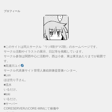
プロフィール
■このサイトは同人サークル「ウソ8割デマ2割」のホームページです。
サークル活動やイラストの展示、日記等を掲載しています。
サークル参加は関西中心に活動中。西は小倉、東は東京あたりまでが範囲で
す。
■高瀬川ユイ
サークル代表兼サイト管理人兼絵師兼提督兼ハンター。
■Lon
ほぼ売り子さん。
■流水
いるだけ。
■toki
いるだけ。
■サーバー
CORESERVERのCORE-MINIにて稼働中