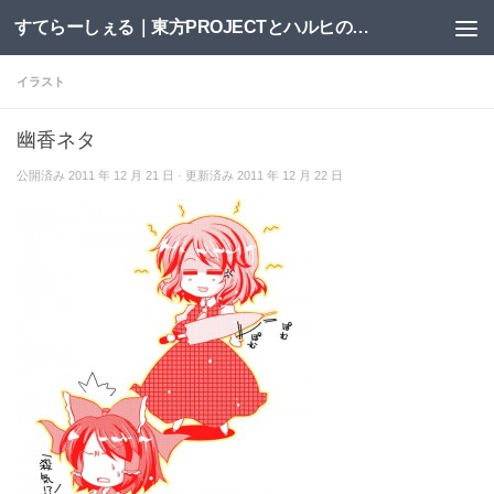
すてらーしぇる｜東方PROJECTとハルヒの二次創作サイト
コンテンツへスキップ
イラスト
幽香ネタ
公開済み
2011 年 12 月 21 日
· 更新済み
2011 年 12 月 22 日