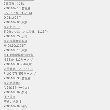
2日目東 パ-28b
■2014/07/13/名古屋
ｱﾝﾀﾞｰｸﾞﾗｳﾝﾄﾞｶｰﾆﾊﾞﾙ3
D-01(162SP)
■2014/07/06/東京
東方想七日2
想09(
ななはち
さん委託・111SP)
■2014/06/29/広島
東方椰麟祭第五幕
神-09,10(216SP)
■2014/05/11/東京
第11回博麗神社例大祭
N-38a(4,312サークル)
■2014/05/03-04/東京
砲雷撃戦！よーい！ 9
F-105(578/853サークル)
■2014/03/30/名古屋
東方名華祭8
A-23(334サークル)
■2014/03/09/奈良
仙仏蒐合
夢殿大祀廟-3
■2014/02/02/福岡