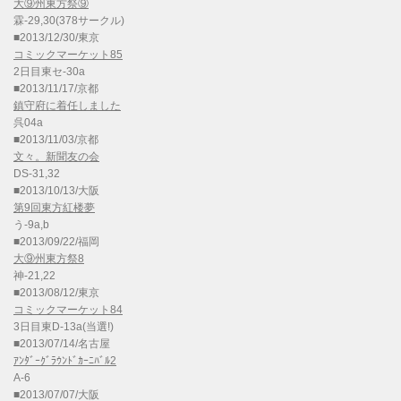
大⑨州東方祭⑨
霖-29,30(378サークル)
■2013/12/30/東京
コミックマーケット85
2日目東セ-30a
■2013/11/17/京都
鎮守府に着任しました
呉04a
■2013/11/03/京都
文々。新聞友の会
DS-31,32
■2013/10/13/大阪
第9回東方紅楼夢
う-9a,b
■2013/09/22/福岡
大⑨州東方祭8
神-21,22
■2013/08/12/東京
コミックマーケット84
3日目東D-13a(当選!)
■2013/07/14/名古屋
ｱﾝﾀﾞｰｸﾞﾗｳﾝﾄﾞｶｰﾆﾊﾞﾙ2
A-6
■2013/07/07/大阪