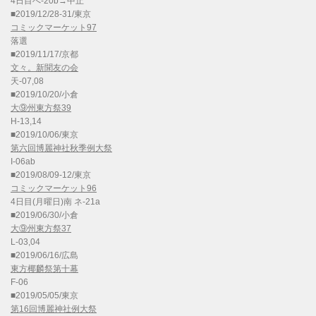
4日目へ-20b→中止
■2019/12/28-31/東京
コミックマーケット97
落選
■2019/11/17/京都
文々。新聞友の会
天-07,08
■2019/10/20/小倉
大⑨州東方祭39
H-13,14
■2019/10/06/東京
第六回博麗神社秋季例大祭
I-06ab
■2019/08/09-12/東京
コミックマーケット96
4日目(月曜日)南 ネ-21a
■2019/06/30/小倉
大⑨州東方祭37
L-03,04
■2019/06/16/広島
東方椰麟祭第十幕
F-06
■2019/05/05/東京
第16回博麗神社例大祭