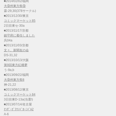
■2014/02/02/福岡
大⑨州東方祭⑨
霖-29,30(378サークル)
■2013/12/30/東京
コミックマーケット85
2日目東セ-30a
■2013/11/17/京都
鎮守府に着任しました
呉04a
■2013/11/03/京都
文々。新聞友の会
DS-31,32
■2013/10/13/大阪
第9回東方紅楼夢
う-9a,b
■2013/09/22/福岡
大⑨州東方祭8
神-21,22
■2013/08/12/東京
コミックマーケット84
3日目東D-13a(当選!)
■2013/07/14/名古屋
ｱﾝﾀﾞｰｸﾞﾗｳﾝﾄﾞｶｰﾆﾊﾞﾙ2
A-6