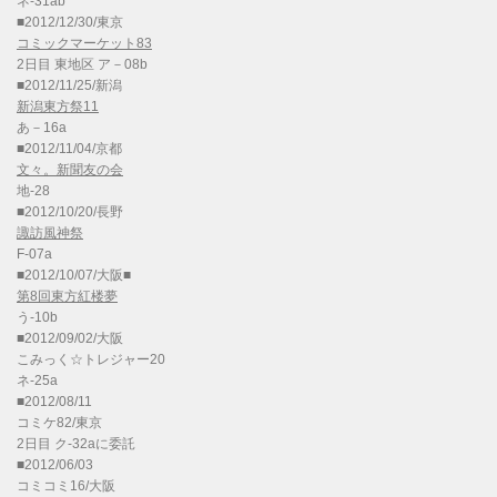
ネ-31ab
■2012/12/30/東京
コミックマーケット83
2日目 東地区 ア－08b
■2012/11/25/新潟
新潟東方祭11
あ－16a
■2012/11/04/京都
文々。新聞友の会
地-28
■2012/10/20/長野
諏訪風神祭
F-07a
■2012/10/07/大阪■
第8回東方紅楼夢
う-10b
■2012/09/02/大阪
こみっく☆トレジャー20
ネ-25a
■2012/08/11
コミケ82/東京
2日目 ク-32aに委託
■2012/06/03
コミコミ16/大阪