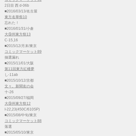
2日目 西 d-06b
■2016/03/13/名古屋
東方名華祭10
忘れた！
■2016/01/31/小倉
大⑨州東方祭13
C-15,16
■2015/12/月末/東京
コミックマーケット89
抽選漏れ
■2015/11/01/大阪
第11回東方紅楼夢
し-11ab
■2015/10/12/京都
文々。新聞友の会
十-26
■2015/09/27/福岡
大⑨州東方祭12
I-22,23(450C/610SP)
■2015/08/中旬/東京
コミックマーケット88
落選
■2015/05/10/東京