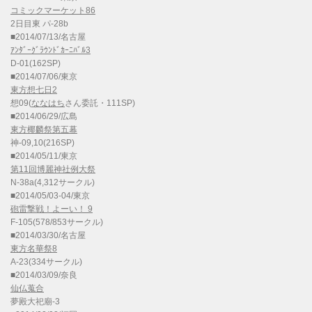
コミックマーケット86
2日目東 パ-28b
■2014/07/13/名古屋
ｱﾝﾀﾞｰｸﾞﾗｳﾝﾄﾞｶｰﾆﾊﾞﾙ3
D-01(162SP)
■2014/07/06/東京
東方想七日2
想09(
ななはち
さん委託・111SP)
■2014/06/29/広島
東方椰麟祭第五幕
神-09,10(216SP)
■2014/05/11/東京
第11回博麗神社例大祭
N-38a(4,312サークル)
■2014/05/03-04/東京
砲雷撃戦！よーい！ 9
F-105(578/853サークル)
■2014/03/30/名古屋
東方名華祭8
A-23(334サークル)
■2014/03/09/奈良
仙仏蒐合
夢殿大祀廟-3