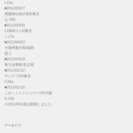
I-10a
■2012/05/27
博麗神社例大祭9/東京
な-35b
■2012/04/30
COMIC1☆6/東京
こ17a
■2012/04/22
大⑨州東方祭/福岡
霊-1
■2012/03/18
東方名華祭/名古屋
■2012/01/22
サンクリ54/東京
C26a
■2012/01/15
こみっく☆トレジャー19/大阪
X-33b
※2011年以前は削除しました。
アーカイブ