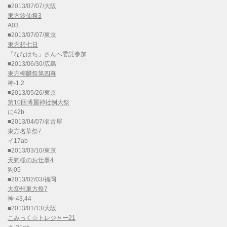
■2013/07/07/大阪
東方鈴仙祭3
A03
■2013/07/07/東京
東方想七日
「
ななはち
」さんへ委託参加
■2013/06/30/広島
東方椰麟祭第四幕
神-1,2
■2013/05/26/東京
第10回博麗神社例大祭
に42b
■2013/04/07/名古屋
東方名華祭7
イ17ab
■2013/03/10/東京
天狗様のお仕事4
狗05
■2013/02/03/福岡
大⑨州東方祭7
神-43,44
■2013/01/13/大阪
こみっく☆トレジャー21