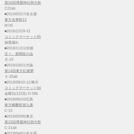
第16回博麗神社例大祭
C22ab
■2019/03/17/名古屋
東方名華祭13
M-05
■2018/12/29-31
コミックマーケット95
抽選漏れ
■2018/11/11/京都
文々。新聞友の会
天-10
■2018/10/21/大阪
第14回東方紅楼夢
そ-25ab
■2018/08/10-12/東京
コミックマーケット94
金曜日(1日目) O-59b
■2018/06/10/広島
東方椰麟祭第九幕
C-15
■2018/05/06/東京
第15回博麗神社例大祭
C-21ab
■2018/04/01/名古屋