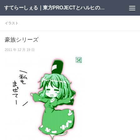
すてらーしぇる｜東方PROJECTとハルヒの二次創作サイト
コンテンツへスキップ
イラスト
豪族シリーズ
2011 年 12 月 19 日