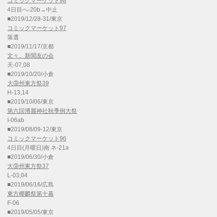
コミックマーケット98
4日目へ-20b→中止
■2019/12/28-31/東京
コミックマーケット97
落選
■2019/11/17/京都
文々。新聞友の会
天-07,08
■2019/10/20/小倉
大⑨州東方祭39
H-13,14
■2019/10/06/東京
第六回博麗神社秋季例大祭
I-06ab
■2019/08/09-12/東京
コミックマーケット96
4日目(月曜日)南 ネ-21a
■2019/06/30/小倉
大⑨州東方祭37
L-03,04
■2019/06/16/広島
東方椰麟祭第十幕
F-06
■2019/05/05/東京