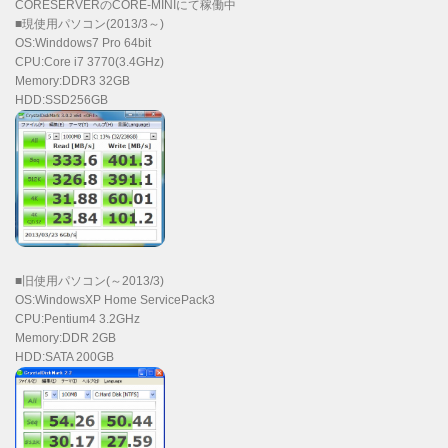
CORESERVERのCORE-MINIにて稼働中
■現使用パソコン(2013/3～)
OS:Winddows7 Pro 64bit
CPU:Core i7 3770(3.4GHz)
Memory:DDR3 32GB
HDD:SSD256GB
■旧使用パソコン(～2013/3)
OS:WindowsXP Home ServicePack3
CPU:Pentium4 3.2GHz
Memory:DDR 2GB
HDD:SATA 200GB