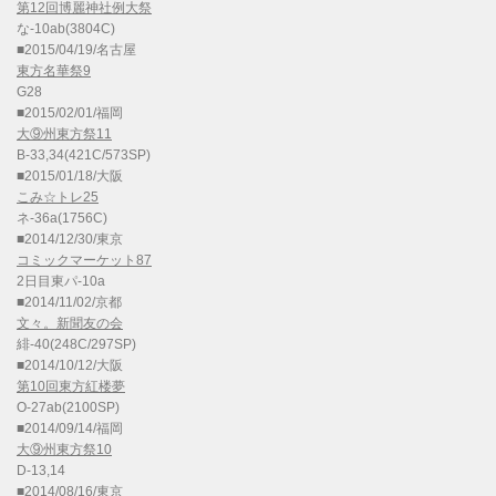
第12回博麗神社例大祭
な-10ab(3804C)
■2015/04/19/名古屋
東方名華祭9
G28
■2015/02/01/福岡
大⑨州東方祭11
B-33,34(421C/573SP)
■2015/01/18/大阪
こみ☆トレ25
ネ-36a(1756C)
■2014/12/30/東京
コミックマーケット87
2日目東パ-10a
■2014/11/02/京都
文々。新聞友の会
緋-40(248C/297SP)
■2014/10/12/大阪
第10回東方紅楼夢
O-27ab(2100SP)
■2014/09/14/福岡
大⑨州東方祭10
D-13,14
■2014/08/16/東京