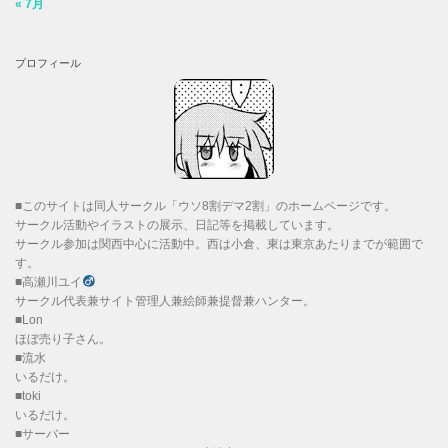
« 7月
プロフィール
■このサイトは同人サークル「ウソ8割デマ2割」のホームページです。
サークル活動やイラストの展示、日記等を掲載しています。
サークル参加は関西中心に活動中。西は小倉、東は東京あたりまでが範囲で
す。
■高瀬川ユイ
サークル代表兼サイト管理人兼絵師兼提督兼ハンター。
■Lon
ほぼ売り子さん。
■流水
いるだけ。
■toki
いるだけ。
■サーバー