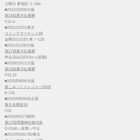
土曜日 東地区 ユ-18a
■2022/10/09/大阪
第18回東方紅楼夢
V12-a
■2021/12/31/東京
コミックマーケット99
金曜日(2日目) 東ソ-12b
■2021/11/28/大阪
第17回東方紅楼夢
申込済み(10/10から延期)
■2020/10/11/大阪
第16回東方紅楼夢
P31,32
■2020/09/06/大阪
超こみっくトレジャー2020
K-13b
■2020/08/09/名古屋
東方名華祭14
I-19
■2020/05/17/静岡
第17回博麗神社例大祭
D-01ab→延期→中止
■2020/05/02-05/東京