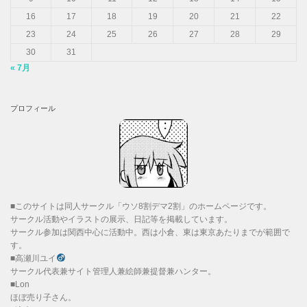
16
17
18
19
20
21
22
23
24
25
26
27
28
29
30
31
« 7月
プロフィール
■このサイトは同人サークル「ウソ8割デマ2割」のホームページです。
サークル活動やイラストの展示、日記等を掲載しています。
サークル参加は関西中心に活動中。西は小倉、東は東京あたりまでが範囲で
す。
■高瀬川ユイ
サークル代表兼サイト管理人兼絵師兼提督兼ハンター。
■Lon
ほぼ売り子さん。