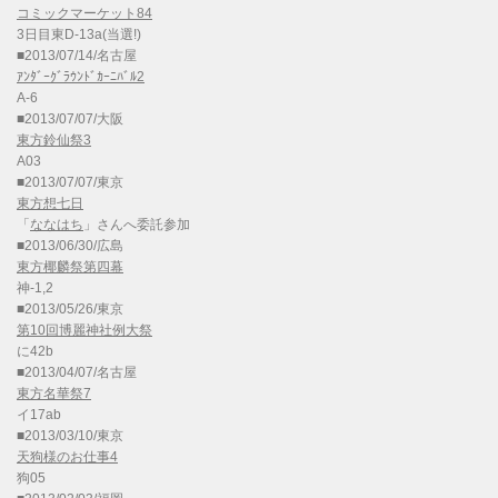
コミックマーケット84
3日目東D-13a(当選!)
■2013/07/14/名古屋
ｱﾝﾀﾞｰｸﾞﾗｳﾝﾄﾞｶｰﾆﾊﾞﾙ2
A-6
■2013/07/07/大阪
東方鈴仙祭3
A03
■2013/07/07/東京
東方想七日
「
ななはち
」さんへ委託参加
■2013/06/30/広島
東方椰麟祭第四幕
神-1,2
■2013/05/26/東京
第10回博麗神社例大祭
に42b
■2013/04/07/名古屋
東方名華祭7
イ17ab
■2013/03/10/東京
天狗様のお仕事4
狗05