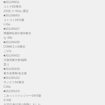
■2012/08/11
コミケ82/東京
2日目 ク-32aに委託
■2012/06/03
コミコミ16/大阪
I-10a
■2012/05/27
博麗神社例大祭9/東京
な-35b
■2012/04/30
COMIC1☆6/東京
こ17a
■2012/04/22
大⑨州東方祭/福岡
霊-1
■2012/03/18
東方名華祭/名古屋
■2012/01/22
サンクリ54/東京
C26a
■2012/01/15
こみっく☆トレジャー19/大阪
X-33b
※2011年以前は削除しました。