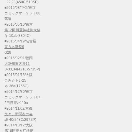
I-22,23(450C/610SP)
■2015/08/中旬/東京
コミックマーケット88
落選
■2015/05/10/東京
第12回博麗神社例大祭
な-10ab(3804C)
■2015/04/19/名古屋
東方名華祭9
G28
■2015/02/01/福岡
大⑨州東方祭11
B-33,34(421C/573SP)
■2015/01/18/大阪
こみ☆トレ25
ネ-36a(1756C)
■2014/12/30/東京
コミックマーケット87
2日目東パ-10a
■2014/11/02/京都
文々。新聞友の会
緋-40(248C/297SP)
■2014/10/12/大阪
第10回東方紅楼夢