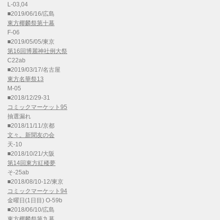
L-03,04
■2019/06/16/広島
東方椰麟祭第十幕
F-06
■2019/05/05/東京
第16回博麗神社例大祭
C22ab
■2019/03/17/名古屋
東方名華祭13
M-05
■2018/12/29-31
コミックマーケット95
抽選漏れ
■2018/11/11/京都
文々。新聞友の会
天-10
■2018/10/21/大阪
第14回東方紅楼夢
そ-25ab
■2018/08/10-12/東京
コミックマーケット94
金曜日(1日目) O-59b
■2018/06/10/広島
東方椰麟祭第九幕