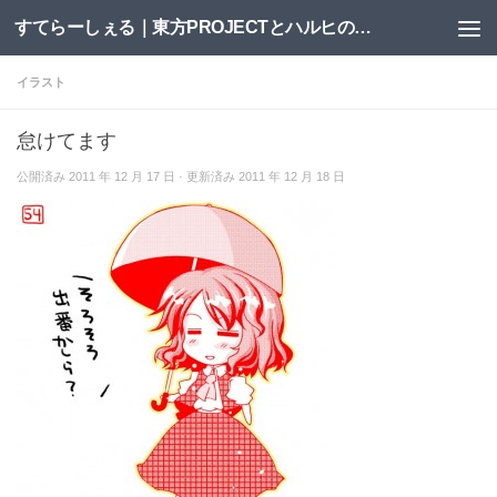
すてらーしぇる｜東方PROJECTとハルヒの二次創作サイト
コンテンツへスキップ
イラスト
怠けてます
公開済み
2011 年 12 月 17 日
· 更新済み
2011 年 12 月 18 日