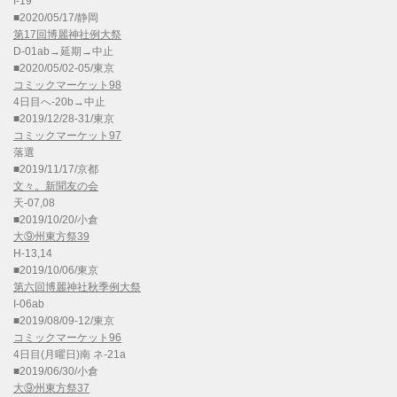
I-19
■2020/05/17/静岡
第17回博麗神社例大祭
D-01ab→延期→中止
■2020/05/02-05/東京
コミックマーケット98
4日目へ-20b→中止
■2019/12/28-31/東京
コミックマーケット97
落選
■2019/11/17/京都
文々。新聞友の会
天-07,08
■2019/10/20/小倉
大⑨州東方祭39
H-13,14
■2019/10/06/東京
第六回博麗神社秋季例大祭
I-06ab
■2019/08/09-12/東京
コミックマーケット96
4日目(月曜日)南 ネ-21a
■2019/06/30/小倉
大⑨州東方祭37