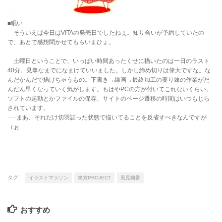
■眠い
そういえば今日はVITAの発売日でしたねぇ。知り合いが予約していたの
で、あとで感想聞かせてもらいまひょ。
土曜日ということで、いっぱい時間あったくせに描いたのは一日のラスト
40分。見事なまでになまけていいました。しかし締め切りは偉大ですな。な
んだかんだで描けちゃうもの。下書き→線画→最終加工の要り錬の作業がだ
んだん早くなっていく気がします。もはやPCの方が付いてこれないくらい。
ソフトの起動とかファイルの保存、サイトのページ遷移の時間はいつもじら
されています。
･･･まあ、それだけ切羽詰った状態で描いてることを反省すべきなんですが
（ぉ
タグ:
イラストマラソン
東方PROJECT
風見幽香
おすすめ