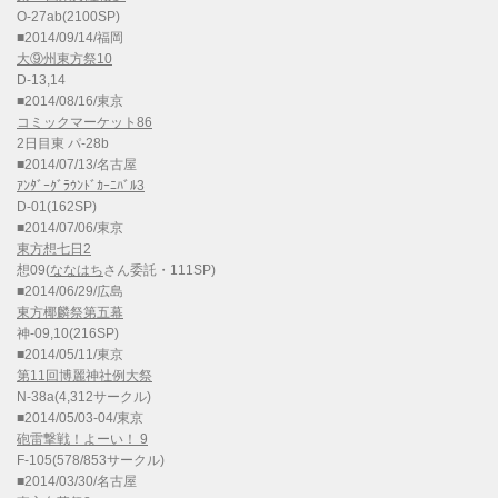
O-27ab(2100SP)
■2014/09/14/福岡
大⑨州東方祭10
D-13,14
■2014/08/16/東京
コミックマーケット86
2日目東 パ-28b
■2014/07/13/名古屋
ｱﾝﾀﾞｰｸﾞﾗｳﾝﾄﾞｶｰﾆﾊﾞﾙ3
D-01(162SP)
■2014/07/06/東京
東方想七日2
想09(
ななはち
さん委託・111SP)
■2014/06/29/広島
東方椰麟祭第五幕
神-09,10(216SP)
■2014/05/11/東京
第11回博麗神社例大祭
N-38a(4,312サークル)
■2014/05/03-04/東京
砲雷撃戦！よーい！ 9
F-105(578/853サークル)
■2014/03/30/名古屋