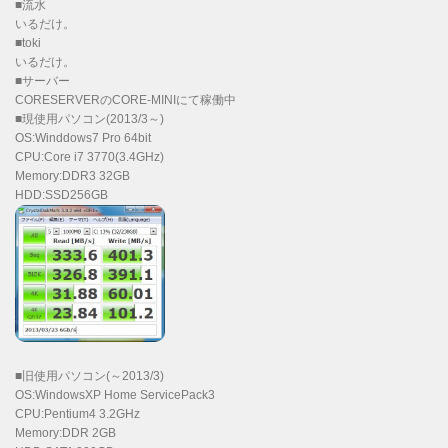
■流水
いるだけ。
■toki
いるだけ。
■サーバー
CORESERVERのCORE-MINIにて稼働中
■現使用パソコン(2013/3～)
OS:Winddows7 Pro 64bit
CPU:Core i7 3770(3.4GHz)
Memory:DDR3 32GB
HDD:SSD256GB
■旧使用パソコン(～2013/3)
OS:WindowsXP Home ServicePack3
CPU:Pentium4 3.2GHz
Memory:DDR 2GB