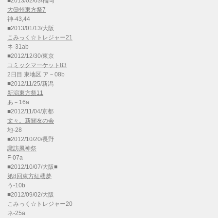
■2013/02/03/福岡
大⑨州東方祭7
神-43,44
■2013/01/13/大阪
こみっく☆トレジャー21
ネ-31ab
■2012/12/30/東京
コミックマーケット83
2日目 東地区 ア－08b
■2012/11/25/新潟
新潟東方祭11
あ－16a
■2012/11/04/京都
文々。新聞友の会
地-28
■2012/10/20/長野
諏訪風神祭
F-07a
■2012/10/07/大阪■
第8回東方紅楼夢
う-10b
■2012/09/02/大阪
こみっく☆トレジャー20
ネ-25a