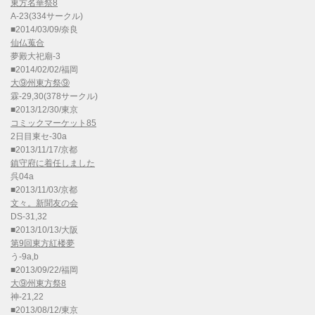
東方名華祭8
A-23(334サークル)
■2014/03/09/奈良
仙仏蒐合
夢殿大祀廟-3
■2014/02/02/福岡
大⑨州東方祭⑨
霖-29,30(378サークル)
■2013/12/30/東京
コミックマーケット85
2日目東セ-30a
■2013/11/17/京都
鎮守府に着任しました
呉04a
■2013/11/03/京都
文々。新聞友の会
DS-31,32
■2013/10/13/大阪
第9回東方紅楼夢
う-9a,b
■2013/09/22/福岡
大⑨州東方祭8
神-21,22
■2013/08/12/東京