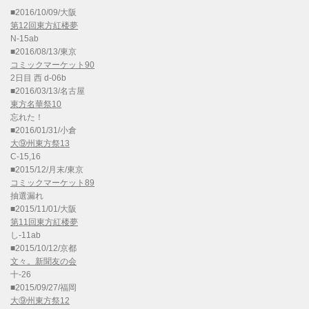
■2016/10/09/大阪
第12回東方紅楼夢
N-15ab
■2016/08/13/東京
コミックマーケット90
2日目 西 d-06b
■2016/03/13/名古屋
東方名華祭10
忘れた！
■2016/01/31/小倉
大⑨州東方祭13
C-15,16
■2015/12/月末/東京
コミックマーケット89
抽選漏れ
■2015/11/01/大阪
第11回東方紅楼夢
し-11ab
■2015/10/12/京都
文々。新聞友の会
十-26
■2015/09/27/福岡
大⑨州東方祭12