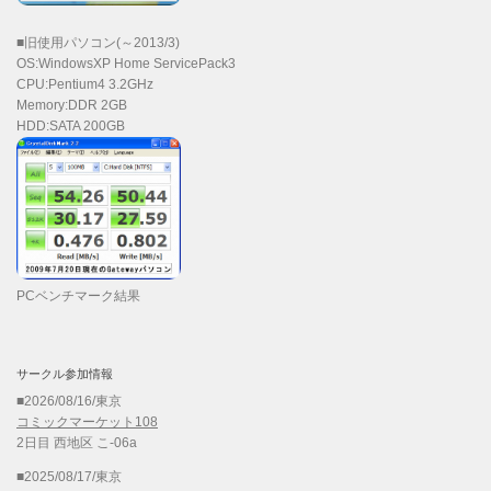
■旧使用パソコン(～2013/3)
OS:WindowsXP Home ServicePack3
CPU:Pentium4 3.2GHz
Memory:DDR 2GB
HDD:SATA 200GB
PCベンチマーク結果
サークル参加情報
■2026/08/16/東京
コミックマーケット108
2日目 西地区 こ-06a
■2025/08/17/東京