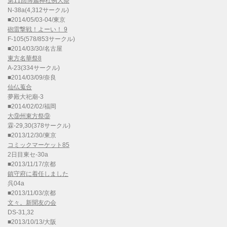
第11回博麗神社例大祭
N-38a(4,312サークル)
■2014/05/03-04/東京
砲雷撃戦！よーい！ 9
F-105(578/853サークル)
■2014/03/30/名古屋
東方名華祭8
A-23(334サークル)
■2014/03/09/奈良
仙仏蒐合
夢殿大祀廟-3
■2014/02/02/福岡
大⑨州東方祭⑨
霖-29,30(378サークル)
■2013/12/30/東京
コミックマーケット85
2日目東セ-30a
■2013/11/17/京都
鎮守府に着任しました
呉04a
■2013/11/03/京都
文々。新聞友の会
DS-31,32
■2013/10/13/大阪