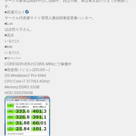
サークル参加は関西中心に活動中。西は小倉、東は東京あたりまでが範囲で
す。
■高瀬川ユイ
サークル代表兼サイト管理人兼絵師兼提督兼ハンター。
■Lon
ほぼ売り子さん。
■流水
いるだけ。
■toki
いるだけ。
■サーバー
CORESERVERのCORE-MINIにて稼働中
■現使用パソコン(2013/3～)
OS:Winddows7 Pro 64bit
CPU:Core i7 3770(3.4GHz)
Memory:DDR3 32GB
HDD:SSD256GB