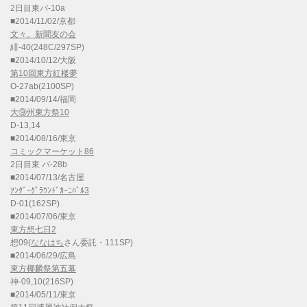
2日目東パ-10a
■2014/11/02/京都
文々。新聞友の会
緋-40(248C/297SP)
■2014/10/12/大阪
第10回東方紅楼夢
O-27ab(2100SP)
■2014/09/14/福岡
大⑨州東方祭10
D-13,14
■2014/08/16/東京
コミックマーケット86
2日目東 パ-28b
■2014/07/13/名古屋
ｱﾝﾀﾞｰｸﾞﾗｳﾝﾄﾞｶｰﾆﾊﾞﾙ3
D-01(162SP)
■2014/07/06/東京
東方想七日2
想09(
ななはち
さん委託・111SP)
■2014/06/29/広島
東方椰麟祭第五幕
神-09,10(216SP)
■2014/05/11/東京