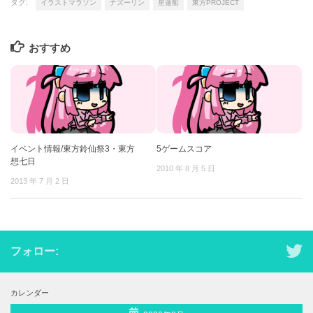
タグ:
イラストマラソン
ナズーリン
星蓮船
東方PROJECT
おすすめ
イベント情報/東方鈴仙祭3・東方
5ゲームスコア
想七日
2010 年 8 月 5 日
2013 年 7 月 2 日
フォロー:
カレンダー