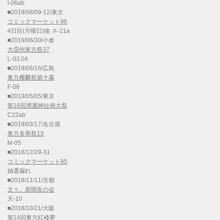
I-06ab
■2019/08/09-12/東京
コミックマーケット96
4日目(月曜日)南 ネ-21a
■2019/06/30/小倉
大⑨州東方祭37
L-03,04
■2019/06/16/広島
東方椰麟祭第十幕
F-06
■2019/05/05/東京
第16回博麗神社例大祭
C22ab
■2019/03/17/名古屋
東方名華祭13
M-05
■2018/12/29-31
コミックマーケット95
抽選漏れ
■2018/11/11/京都
文々。新聞友の会
天-10
■2018/10/21/大阪
第14回東方紅楼夢