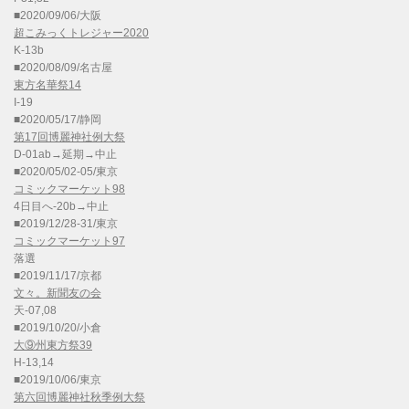
■2020/09/06/大阪
超こみっくトレジャー2020
K-13b
■2020/08/09/名古屋
東方名華祭14
I-19
■2020/05/17/静岡
第17回博麗神社例大祭
D-01ab→延期→中止
■2020/05/02-05/東京
コミックマーケット98
4日目へ-20b→中止
■2019/12/28-31/東京
コミックマーケット97
落選
■2019/11/17/京都
文々。新聞友の会
天-07,08
■2019/10/20/小倉
大⑨州東方祭39
H-13,14
■2019/10/06/東京
第六回博麗神社秋季例大祭