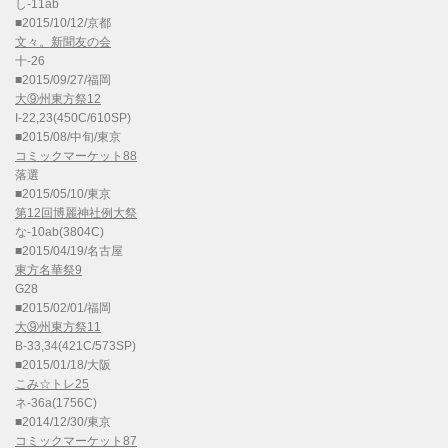
し-11ab
■2015/10/12/京都
文々。新聞友の会
十-26
■2015/09/27/福岡
大⑨州東方祭12
I-22,23(450C/610SP)
■2015/08/中旬/東京
コミックマーケット88
落選
■2015/05/10/東京
第12回博麗神社例大祭
な-10ab(3804C)
■2015/04/19/名古屋
東方名華祭9
G28
■2015/02/01/福岡
大⑨州東方祭11
B-33,34(421C/573SP)
■2015/01/18/大阪
こみ☆トレ25
ネ-36a(1756C)
■2014/12/30/東京
コミックマーケット87