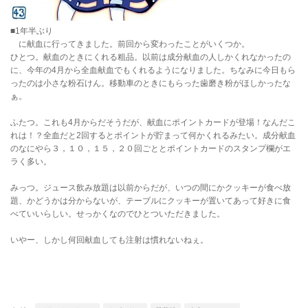
■1年半ぶり
に献血に行ってきました。前回から変わったことがいくつか。
ひとつ。献血のときにくれる粗品。以前は成分献血の人しかくれなかったの
に、今年の4月から全血献血でもくれるようになりました。ちなみに今日もら
ったのは小さな粉石けん。移動車のときにもらった歯磨き粉がほしかったな
ぁ。
ふたつ。これも4月からだそうだが、献血にポイントカードが登場！なんだこ
れは！？全血だと2回するとポイントが貯まって何かくれるみたい。成分献血
のなにやら３，１０，１５，２０回ごととポイントカードのスタンプ欄がエ
ラく多い。
みっつ。ジュース飲み放題は以前からだが、いつの間にかクッキーが食べ放
題、かどうかは分からないが、テーブルにクッキーが置いてあって好きに食
べていいらしい。せっかくなのでひとついただきました。
いやー、しかし何回献血しても注射は慣れないねぇ。