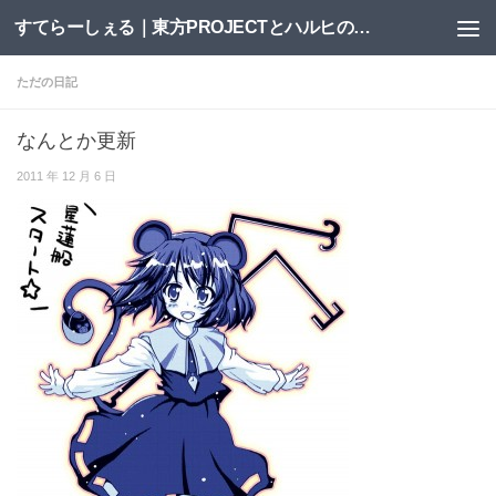
すてらーしぇる｜東方PROJECTとハルヒの二次創作サイト
コンテンツへスキップ
ただの日記
なんとか更新
2011 年 12 月 6 日