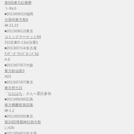
第9回東方紅楼夢
う-9a,b
■2013/09/22/福岡
大⑨州東方祭8
神-21,22
■2013/08/12/東京
コミックマーケット84
3日目東D-13a(当選!)
■2013/07/14/名古屋
ｱﾝﾀﾞｰｸﾞﾗｳﾝﾄﾞｶｰﾆﾊﾞﾙ2
A-6
■2013/07/07/大阪
東方鈴仙祭3
A03
■2013/07/07/東京
東方想七日
「
ななはち
」さんへ委託参加
■2013/06/30/広島
東方椰麟祭第四幕
神-1,2
■2013/05/26/東京
第10回博麗神社例大祭
に42b
■2013/04/07/名古屋