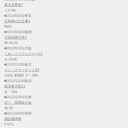
東方名華祭7
イ17ab
■2013/03/10/東京
天狗様のお仕事4
狗05
■2013/02/03/福岡
大⑨州東方祭7
神-43,44
■2013/01/13/大阪
こみっく☆トレジャー21
ネ-31ab
■2012/12/30/東京
コミックマーケット83
2日目 東地区 ア－08b
■2012/11/25/新潟
新潟東方祭11
あ－16a
■2012/11/04/京都
文々。新聞友の会
地-28
■2012/10/20/長野
諏訪風神祭
F-07a