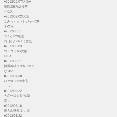
■2012/10/07/大阪■
第8回東方紅楼夢
う-10b
■2012/09/02/大阪
こみっく☆トレジャー20
ネ-25a
■2012/08/11
コミケ82/東京
2日目 ク-32aに委託
■2012/06/03
コミコミ16/大阪
I-10a
■2012/05/27
博麗神社例大祭9/東京
な-35b
■2012/04/30
COMIC1☆6/東京
こ17a
■2012/04/22
大⑨州東方祭/福岡
霊-1
■2012/03/18
東方名華祭/名古屋
■2012/01/22