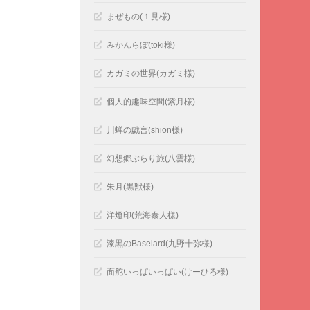
まぜもの(１見様)
みかんらぼ(toki様)
カガミの世界(カガミ様)
個人的趣味空間(紫月様)
川蝉の戯言(shion様)
幻想郷ぶらり旅(八雲様)
朱月(黒獣様)
洋燈印(荒海泰人様)
漆黒のBaselard(九野十弥様)
面舵いっぱいっぱい(けーひろ様)