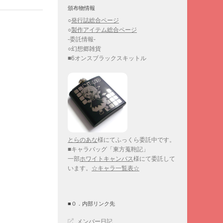
頒布物情報
○
発行誌総合ページ
○
製作アイテム総合ページ
-委託情報-
○幻想郷雑貨
■6オンスブラックスキットル
とらのあな
様にてふっくら委託中です。
■キャラバッグ「東方蒐鞄記」
一部
ホワイトキャンバス
様にて委託して
います。
☆キャラ一覧表☆
■０．内部リンク先
メンバー日記