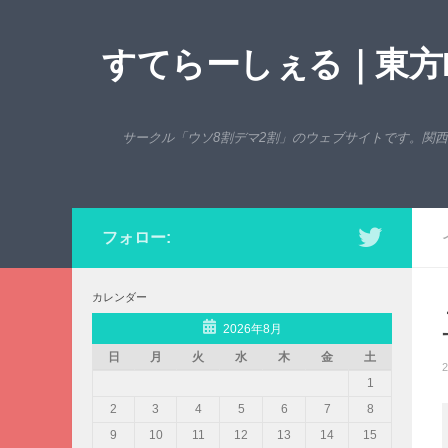
コンテンツへスキップ
すてらーしぇる｜東方P
サークル「ウソ8割デマ2割」のウェブサイトです。関
フォロー:
カレンダー
2026年8月
日
月
火
水
木
金
土
2
1
2
3
4
5
6
7
8
9
10
11
12
13
14
15