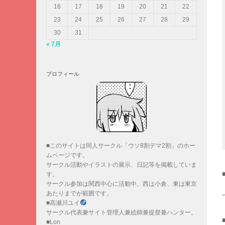
16
17
18
19
20
21
22
23
24
25
26
27
28
29
30
31
« 7月
プロフィール
■このサイトは同人サークル「ウソ8割デマ2割」のホー
ムページです。
サークル活動やイラストの展示、日記等を掲載していま
す。
サークル参加は関西中心に活動中。西は小倉、東は東京
あたりまでが範囲です。
■高瀬川ユイ
サークル代表兼サイト管理人兼絵師兼提督兼ハンター。
■Lon