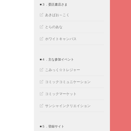
■３．委託書店さま
あきばお～こく
とらのあな
ホワイトキャンバス
■４．主な参加イベント
こみっく☆トレジャー
コミックコミュニケーション
コミックマーケット
サンシャインクリエイション
■５．登録サイト