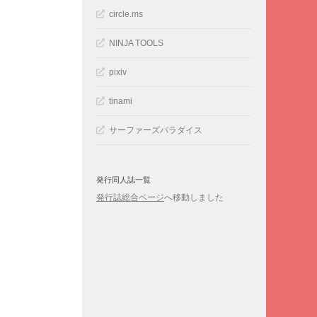
circle.ms
NINJA TOOLS
pixiv
tinami
サーファーズパラダイス
発行同人誌一覧
発行誌総合ページ
へ移動しました