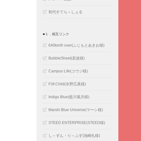
初代すてら～しぇる
■１．相互リンク
640km/h over(ふじもとあきお様)
BubbleSheet(若波様)
Campus Life(コウジ様)
F.M.Child(氷野広真様)
Indigo Blue(藍川風月様)
Marshi Blue Universe(マーシ様)
STEED ENTERPRISE(STEED様)
し～ずん・り～ぶず(池崎礼様)