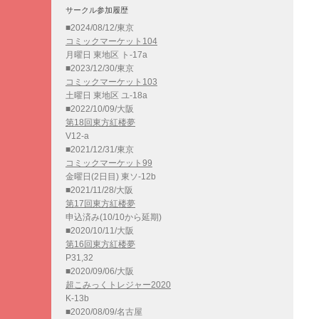
サークル参加履歴
■2024/08/12/東京
コミックマーケット104
月曜日 東地区 ト-17a
■2023/12/30/東京
コミックマーケット103
土曜日 東地区 ユ-18a
■2022/10/09/大阪
第18回東方紅楼夢
V12-a
■2021/12/31/東京
コミックマーケット99
金曜日(2日目) 東ソ-12b
■2021/11/28/大阪
第17回東方紅楼夢
申込済み(10/10から延期)
■2020/10/11/大阪
第16回東方紅楼夢
P31,32
■2020/09/06/大阪
超こみっくトレジャー2020
K-13b
■2020/08/09/名古屋