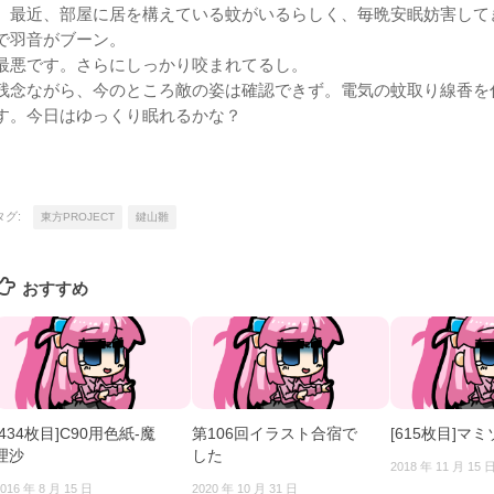
最近、部屋に居を構えている蚊がいるらしく、毎晩安眠妨害して
で羽音がブーン。
最悪です。さらにしっかり咬まれてるし。
残念ながら、今のところ敵の姿は確認できず。電気の蚊取り線香を
す。今日はゆっくり眠れるかな？
タグ:
東方PROJECT
鍵山雛
おすすめ
[434枚目]C90用色紙-魔
第106回イラスト合宿で
[615枚目]マ
理沙
した
2018 年 11 月 15 
016 年 8 月 15 日
2020 年 10 月 31 日