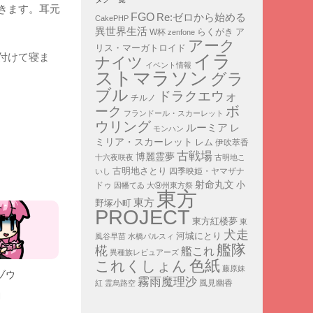
きます。耳元
FGO
Re:ゼロから始める
CakePHP
異世界生活
ア
らくがき
W杯
zenfone
アーク
リス・マーガトロイド
付けて寝ま
イラ
ナイツ
イベント情報
ストマラソン
グラ
ブル
ドラクエウォ
チルノ
ボ
ーク
フランドール・スカーレット
ウリング
ルーミア
レ
モンハン
ミリア・スカーレット
レム
伊吹萃香
古戦場
博麗霊夢
十六夜咲夜
古明地こ
古明地さとり
四季映姫・ヤマザナ
いし
射命丸文
小
ドゥ
因幡てゐ
大⑨州東方祭
東方
東方
野塚小町
PROJECT
東方紅楼夢
東
犬走
河城にとり
風谷早苗
水橋パルスィ
艦隊
椛
艦これ
異種族レビュアーズ
色紙
これくしょん
藤原妹
ミゾウ
霧雨魔理沙
紅
霊烏路空
風見幽香
日