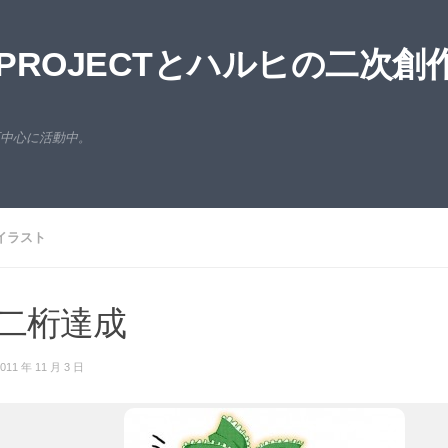
ROJECTとハルヒの二次創
西中心に活動中。
イラスト
二桁達成
011 年 11 月 3 日