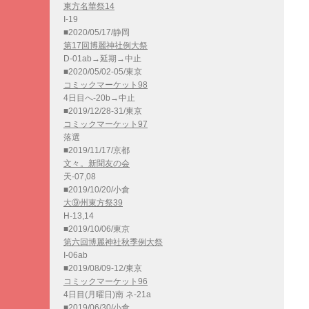
東方名華祭14
I-19
■2020/05/17/静岡
第17回博麗神社例大祭
D-01ab→延期→中止
■2020/05/02-05/東京
コミックマーケット98
4日目へ-20b→中止
■2019/12/28-31/東京
コミックマーケット97
落選
■2019/11/17/京都
文々。新聞友の会
天-07,08
■2019/10/20/小倉
大⑨州東方祭39
H-13,14
■2019/10/06/東京
第六回博麗神社秋季例大祭
I-06ab
■2019/08/09-12/東京
コミックマーケット96
4日目(月曜日)南 ネ-21a
■2019/06/30/小倉