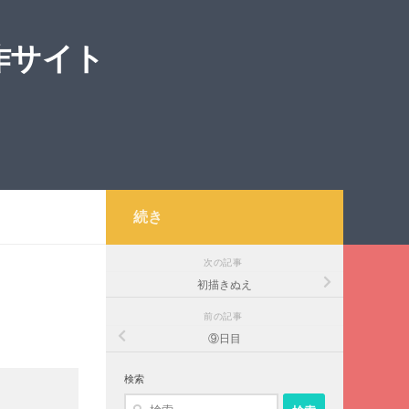
作サイト
続き
次の記事
初描きぬえ
前の記事
⑨日目
検索
検