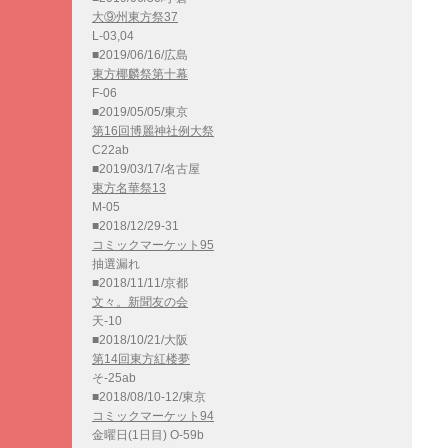
大⑨州東方祭37
L-03,04
■2019/06/16/広島
東方椰麟祭第十幕
F-06
■2019/05/05/東京
第16回博麗神社例大祭
C22ab
■2019/03/17/名古屋
東方名華祭13
M-05
■2018/12/29-31
コミックマーケット95
抽選漏れ
■2018/11/11/京都
文々。新聞友の会
天-10
■2018/10/21/大阪
第14回東方紅楼夢
そ-25ab
■2018/08/10-12/東京
コミックマーケット94
金曜日(1日目) O-59b