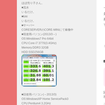
ほぼ売り子さん。
■流水
いるだけ。
■toki
いるだけ。
■サーバー
CORESERVERのCORE-MINIにて稼働中
■現使用パソコン(2013/3～)
OS:Winddows7 Pro 64bit
CPU:Core i7 3770(3.4GHz)
Memory:DDR3 32GB
HDD:SSD256GB
■旧使用パソコン(～2013/3)
OS:WindowsXP Home ServicePack3
CPU:Pentium4 3.2GHz
2