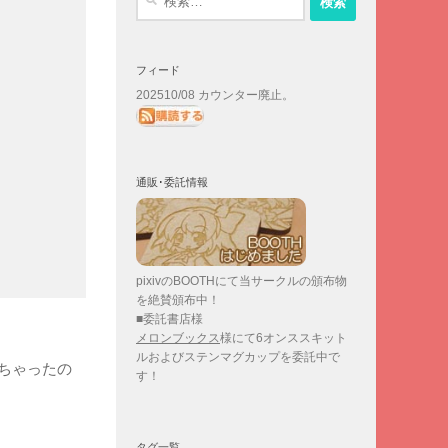
索:
フィード
202510/08 カウンター廃止。
通販･委託情報
pixivのBOOTHにて当サークルの頒布物
を絶賛頒布中！
■委託書店様
メロンブックス
様にて6オンススキット
ルおよびステンマグカップを委託中で
ちゃったの
す！
タグ一覧