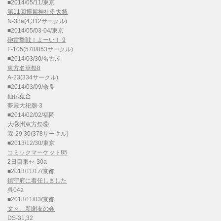
■2014/05/11/東京
第11回博麗神社例大祭
N-38a(4,312サークル)
■2014/05/03-04/東京
砲雷撃戦！よーい！ 9
F-105(578/853サークル)
■2014/03/30/名古屋
東方名華祭8
A-23(334サークル)
■2014/03/09/奈良
仙仏蒐合
夢殿大祀廟-3
■2014/02/02/福岡
大⑨州東方祭⑨
霖-29,30(378サークル)
■2013/12/30/東京
コミックマーケット85
2日目東セ-30a
■2013/11/17/京都
鎮守府に着任しました
呉04a
■2013/11/03/京都
文々。新聞友の会
DS-31,32