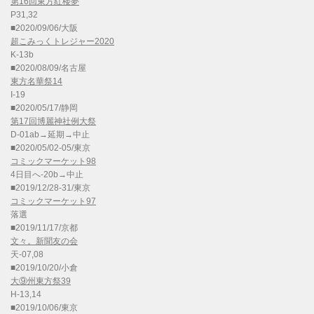
第16回東方紅楼夢
P31,32
■2020/09/06/大阪
超こみっくトレジャー2020
K-13b
■2020/08/09/名古屋
東方名華祭14
I-19
■2020/05/17/静岡
第17回博麗神社例大祭
D-01ab→延期→中止
■2020/05/02-05/東京
コミックマーケット98
4日目へ-20b→中止
■2019/12/28-31/東京
コミックマーケット97
落選
■2019/11/17/京都
文々。新聞友の会
天-07,08
■2019/10/20/小倉
大⑨州東方祭39
H-13,14
■2019/10/06/東京