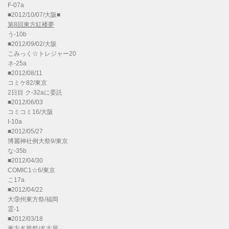
F-07a
■2012/10/07/大阪■
第8回東方紅楼夢
う-10b
■2012/09/02/大阪
こみっく☆トレジャー20
ネ-25a
■2012/08/11
コミケ82/東京
2日目 ク-32aに委託
■2012/06/03
コミコミ16/大阪
I-10a
■2012/05/27
博麗神社例大祭9/東京
な-35b
■2012/04/30
COMIC1☆6/東京
こ17a
■2012/04/22
大⑨州東方祭/福岡
霊-1
■2012/03/18
東方名華祭/名古屋