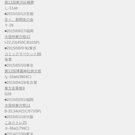
第11回東方紅楼夢
し-11ab
■2015/10/12/京都
文々。新聞友の会
十-26
■2015/09/27/福岡
大⑨州東方祭12
I-22,23(450C/610SP)
■2015/08/中旬/東京
コミックマーケット88
落選
■2015/05/10/東京
第12回博麗神社例大祭
な-10ab(3804C)
■2015/04/19/名古屋
東方名華祭9
G28
■2015/02/01/福岡
大⑨州東方祭11
B-33,34(421C/573SP)
■2015/01/18/大阪
こみ☆トレ25
ネ-36a(1756C)
■2014/12/30/東京