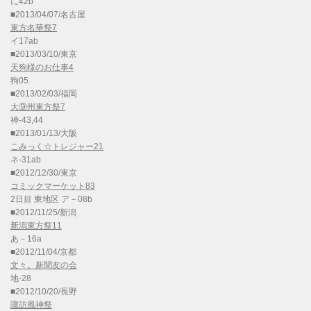
に42b
■2013/04/07/名古屋
東方名華祭7
イ17ab
■2013/03/10/東京
天狗様のお仕事4
狗05
■2013/02/03/福岡
大⑨州東方祭7
神-43,44
■2013/01/13/大阪
こみっく☆トレジャー21
ネ-31ab
■2012/12/30/東京
コミックマーケット83
2日目 東地区 ア－08b
■2012/11/25/新潟
新潟東方祭11
あ－16a
■2012/11/04/京都
文々。新聞友の会
地-28
■2012/10/20/長野
諏訪風神祭