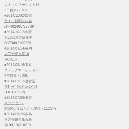
コミックマーケット87
2日目東パ-10a
■2014/11/02/京都
文々。新聞友の会
緋-40(248C/297SP)
■2014/10/12/大阪
第10回東方紅楼夢
O-27ab(2100SP)
■2014/09/14/福岡
大⑨州東方祭10
D-13,14
■2014/08/16/東京
コミックマーケット86
2日目東 パ-28b
■2014/07/13/名古屋
ｱﾝﾀﾞｰｸﾞﾗｳﾝﾄﾞｶｰﾆﾊﾞﾙ3
D-01(162SP)
■2014/07/06/東京
東方想七日2
想09(
ななはち
さん委託・111SP)
■2014/06/29/広島
東方椰麟祭第五幕
神-09,10(216SP)