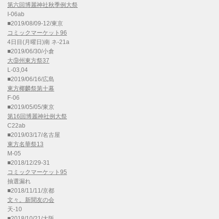
第六回博麗神社秋季例大祭
I-06ab
■2019/08/09-12/東京
コミックマーケット96
4日目(月曜日)南 ネ-21a
■2019/06/30/小倉
大⑨州東方祭37
L-03,04
■2019/06/16/広島
東方椰麟祭第十幕
F-06
■2019/05/05/東京
第16回博麗神社例大祭
C22ab
■2019/03/17/名古屋
東方名華祭13
M-05
■2018/12/29-31
コミックマーケット95
抽選漏れ
■2018/11/11/京都
文々。新聞友の会
天-10
■2018/10/21/大阪