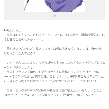
藍
■やばかった
今日はあやうくへこたれるところでしたぁ。午前2時半。睡魔の誘惑はこれ
ほど甘美なものなのか・・・。
藍を描いたんだけど、見方によっては橙に見えなくもないのは、自分だけ
だろうか。なんでだろ？
いや、そんなことより。今からpixivとtinamiにこのイラストをアップして心
安からに寝るとしよう。
イラストマラソンを始めてお絵かきサイトに投稿しているんだけど、特に
tinamiでのログの流れが異常に速いことに気づく。午前2時ころにアップした
ら、以前なら朝まで新着の上位にいたのにすごいスピードで流れていく。
これ、どうやらtinamiの登録者が夏を境に急に増えたせいみたい。なんか
pixivでごたごたがあったって記事をネットで見つけた。ホントなのかな。