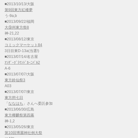
■2013/10/13/大阪
第9回東方紅楼夢
う-9a,b
■2013/09/22/福岡
大⑨州東方祭8
神-21,22
■2013/08/12/東京
コミックマーケット84
3日目東D-13a(当選!)
■2013/07/14/名古屋
ｱﾝﾀﾞｰｸﾞﾗｳﾝﾄﾞｶｰﾆﾊﾞﾙ2
A-6
■2013/07/07/大阪
東方鈴仙祭3
A03
■2013/07/07/東京
東方想七日
「
ななはち
」さんへ委託参加
■2013/06/30/広島
東方椰麟祭第四幕
神-1,2
■2013/05/26/東京
第10回博麗神社例大祭