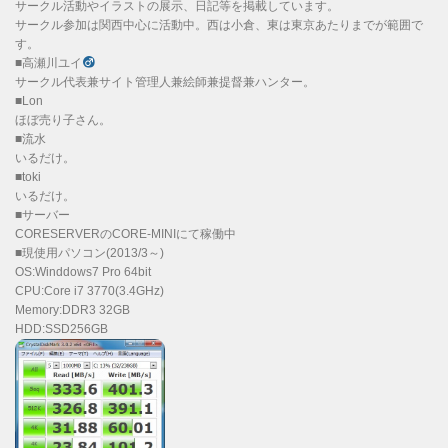
サークル活動やイラストの展示、日記等を掲載しています。
サークル参加は関西中心に活動中。西は小倉、東は東京あたりまでが範囲で
す。
■高瀬川ユイ
サークル代表兼サイト管理人兼絵師兼提督兼ハンター。
■Lon
ほぼ売り子さん。
■流水
いるだけ。
■toki
いるだけ。
■サーバー
CORESERVERのCORE-MINIにて稼働中
■現使用パソコン(2013/3～)
OS:Winddows7 Pro 64bit
CPU:Core i7 3770(3.4GHz)
Memory:DDR3 32GB
HDD:SSD256GB