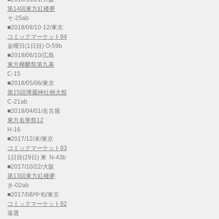
第14回東方紅楼夢
そ-25ab
■2018/08/10-12/東京
コミックマーケット94
金曜日(1日目) O-59b
■2018/06/10/広島
東方椰麟祭第九幕
C-15
■2018/05/06/東京
第15回博麗神社例大祭
C-21ab
■2018/04/01/名古屋
東方名華祭12
H-16
■2017/12/末/東京
コミックマーケット93
1日目(29日) 東 N-43b
■2017/10/22/大阪
第13回東方紅楼夢
き-02ab
■2017/08/中旬/東京
コミックマーケット92
落選