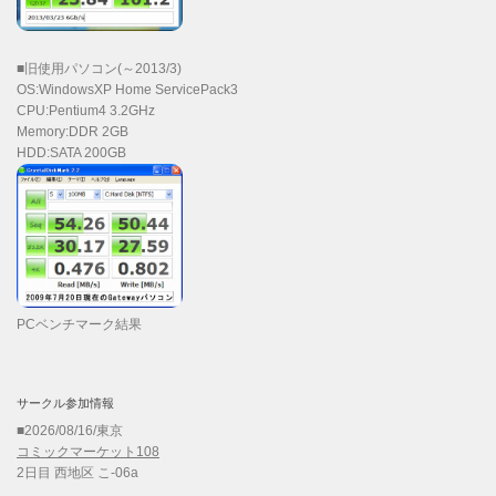
■旧使用パソコン(～2013/3)
OS:WindowsXP Home ServicePack3
CPU:Pentium4 3.2GHz
Memory:DDR 2GB
HDD:SATA 200GB
PCベンチマーク結果
サークル参加情報
■2026/08/16/東京
コミックマーケット108
2日目 西地区 こ-06a