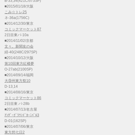
B-33,34(421C/573SP)
■2015/01/18/大阪
こみ☆トレ25
ネ-36a(1756C)
■2014/12/30/東京
コミックマーケット87
2日目東パ-10a
■2014/11/02/京都
文々。新聞友の会
緋-40(248C/297SP)
■2014/10/12/大阪
第10回東方紅楼夢
O-27ab(2100SP)
■2014/09/14/福岡
大⑨州東方祭10
D-13,14
■2014/08/16/東京
コミックマーケット86
2日目東 パ-28b
■2014/07/13/名古屋
ｱﾝﾀﾞｰｸﾞﾗｳﾝﾄﾞｶｰﾆﾊﾞﾙ3
D-01(162SP)
■2014/07/06/東京
東方想七日2