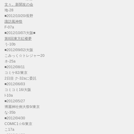
文々。新聞友の会
地-28
■2012/10/20/長野
諏訪風神祭
F-07a
■2012/10/07/大阪■
第8回東方紅楼夢
う-10b
■2012/09/02/大阪
こみっく☆トレジャー20
ネ-25a
■2012/08/11
コミケ82/東京
2日目 ク-32aに委託
■2012/06/03
コミコミ16/大阪
I-10a
■2012/05/27
博麗神社例大祭9/東京
な-35b
■2012/04/30
COMIC1☆6/東京
こ17a