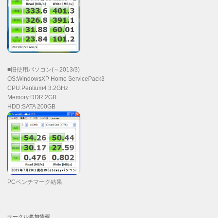
■旧使用パソコン(～2013/3)
OS:WindowsXP Home ServicePack3
CPU:Pentium4 3.2GHz
Memory:DDR 2GB
HDD:SATA 200GB
PCベンチマーク結果
サークル参加情報