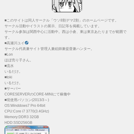
■このサイトは同人サークル「ウソ8割デマ2割」のホームページです。
サークル活動やイラストの展示、日記等を掲載しています。
サークル参加は関西中心に活動中。西は小倉、東は東京あたりまでが範囲で
す。
■高瀬川ユイ
サークル代表兼サイト管理人兼絵師兼提督兼ハンター。
■Lon
ほぼ売り子さん。
■流水
いるだけ。
■toki
いるだけ。
■サーバー
CORESERVERのCORE-MINIにて稼働中
■現使用パソコン(2013/3～)
OS:Winddows7 Pro 64bit
CPU:Core i7 3770(3.4GHz)
Memory:DDR3 32GB
HDD:SSD256GB