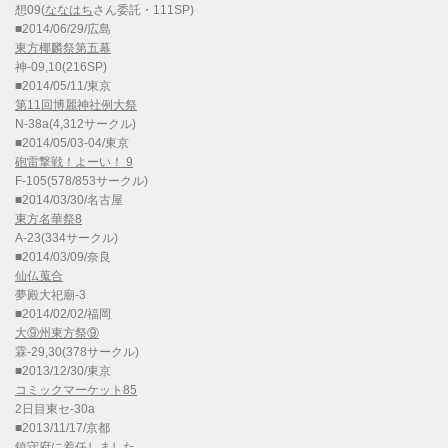
想09(
ななはち
さん委託・111SP)
■2014/06/29/広島
東方椰麟祭第五幕
神-09,10(216SP)
■2014/05/11/東京
第11回博麗神社例大祭
N-38a(4,312サークル)
■2014/05/03-04/東京
砲雷撃戦！よーい！ 9
F-105(578/853サークル)
■2014/03/30/名古屋
東方名華祭8
A-23(334サークル)
■2014/03/09/奈良
仙仏蒐合
夢殿大祀廟-3
■2014/02/02/福岡
大⑨州東方祭⑨
霖-29,30(378サークル)
■2013/12/30/東京
コミックマーケット85
2日目東セ-30a
■2013/11/17/京都
鎮守府に着任しました