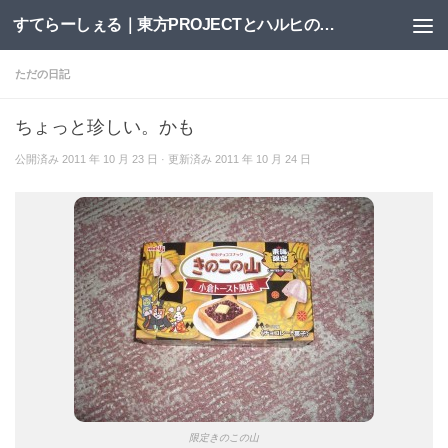
すてらーしぇる｜東方PROJECTとハルヒの二次創作サイト
コンテンツへスキップ
ただの日記
ちょっと珍しい。かも
公開済み
2011 年 10 月 23 日
· 更新済み
2011 年 10 月 24 日
限定きのこの山