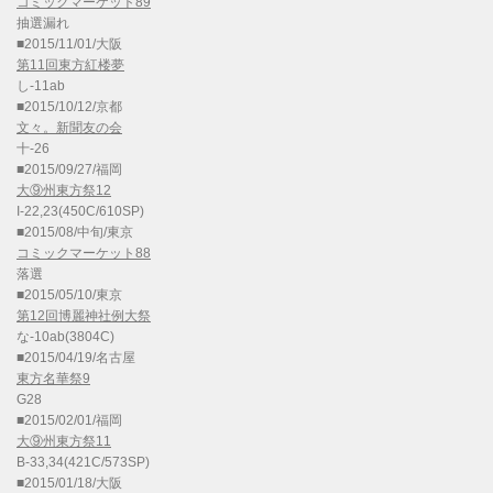
コミックマーケット89
抽選漏れ
■2015/11/01/大阪
第11回東方紅楼夢
し-11ab
■2015/10/12/京都
文々。新聞友の会
十-26
■2015/09/27/福岡
大⑨州東方祭12
I-22,23(450C/610SP)
■2015/08/中旬/東京
コミックマーケット88
落選
■2015/05/10/東京
第12回博麗神社例大祭
な-10ab(3804C)
■2015/04/19/名古屋
東方名華祭9
G28
■2015/02/01/福岡
大⑨州東方祭11
B-33,34(421C/573SP)
■2015/01/18/大阪