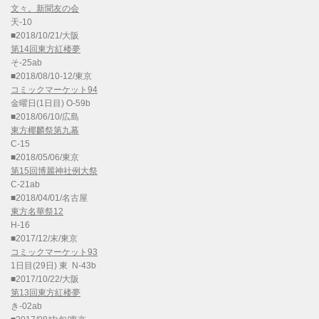
文々。新聞友の会
天-10
■2018/10/21/大阪
第14回東方紅楼夢
そ-25ab
■2018/08/10-12/東京
コミックマーケット94
金曜日(1日目) O-59b
■2018/06/10/広島
東方椰麟祭第九幕
C-15
■2018/05/06/東京
第15回博麗神社例大祭
C-21ab
■2018/04/01/名古屋
東方名華祭12
H-16
■2017/12/末/東京
コミックマーケット93
1日目(29日) 東 N-43b
■2017/10/22/大阪
第13回東方紅楼夢
き-02ab