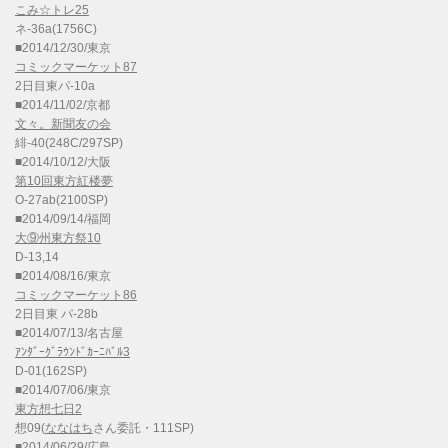
こみ☆トレ25
ネ-36a(1756C)
■2014/12/30/東京
コミックマーケット87
2日目東パ-10a
■2014/11/02/京都
文々。新聞友の会
緋-40(248C/297SP)
■2014/10/12/大阪
第10回東方紅楼夢
O-27ab(2100SP)
■2014/09/14/福岡
大⑨州東方祭10
D-13,14
■2014/08/16/東京
コミックマーケット86
2日目東 パ-28b
■2014/07/13/名古屋
ｱﾝﾀﾞｰｸﾞﾗｳﾝﾄﾞｶｰﾆﾊﾞﾙ3
D-01(162SP)
■2014/07/06/東京
東方想七日2
想09(
ななはち
さん委託・111SP)
■2014/06/29/広島