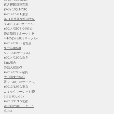
東方椰麟祭第五幕
神-09,10(216SP)
■2014/05/11/東京
第11回博麗神社例大祭
N-38a(4,312サークル)
■2014/05/03-04/東京
砲雷撃戦！よーい！ 9
F-105(578/853サークル)
■2014/03/30/名古屋
東方名華祭8
A-23(334サークル)
■2014/03/09/奈良
仙仏蒐合
夢殿大祀廟-3
■2014/02/02/福岡
大⑨州東方祭⑨
霖-29,30(378サークル)
■2013/12/30/東京
コミックマーケット85
2日目東セ-30a
■2013/11/17/京都
鎮守府に着任しました
呉04a