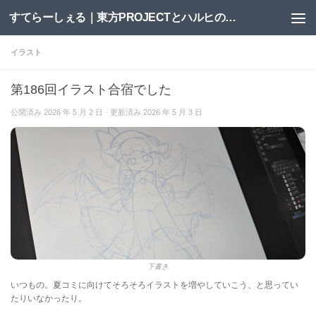
すてらーしぇる｜東方PROJECTとハルヒの二次創作サイト
コンテンツへスキップ
イラスト
第186回イラスト合宿でした
公開済み
2026 年 5 月 2 日
· 更新済み
2026 年 5 月 3 日
下書き
いつもの。夏コミに向けてそろそろイラストを増やしていこう、と思ってい
たりいなかったり。