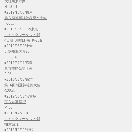
大⑨州東方祭39
H-13,14
■2019/10/06/東京
第六回博麗神社秋季例大祭
I-06ab
■2019/08/09-12/東京
コミックマーケット96
4日目(月曜日)南 ネ-21a
■2019/06/30/小倉
大⑨州東方祭37
L-03,04
■2019/06/16/広島
東方椰麟祭第十幕
F-06
■2019/05/05/東京
第16回博麗神社例大祭
C22ab
■2019/03/17/名古屋
東方名華祭13
M-05
■2018/12/29-31
コミックマーケット95
抽選漏れ
■2018/11/11/京都