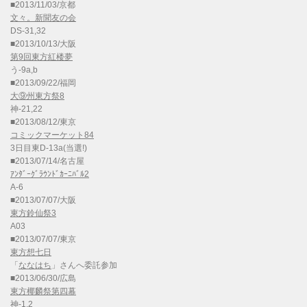
■2013/11/03/京都
文々。新聞友の会
DS-31,32
■2013/10/13/大阪
第9回東方紅楼夢
う-9a,b
■2013/09/22/福岡
大⑨州東方祭8
神-21,22
■2013/08/12/東京
コミックマーケット84
3日目東D-13a(当選!)
■2013/07/14/名古屋
ｱﾝﾀﾞｰｸﾞﾗｳﾝﾄﾞｶｰﾆﾊﾞﾙ2
A-6
■2013/07/07/大阪
東方鈴仙祭3
A03
■2013/07/07/東京
東方想七日
「
ななはち
」さんへ委託参加
■2013/06/30/広島
東方椰麟祭第四幕
神-1,2