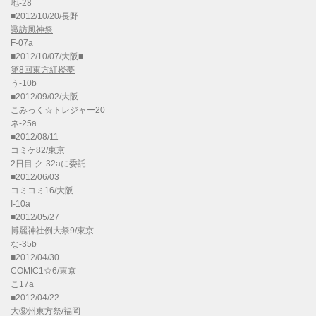
地-28
■2012/10/20/長野
諏訪風神祭
F-07a
■2012/10/07/大阪■
第8回東方紅楼夢
う-10b
■2012/09/02/大阪
こみっく☆トレジャー20
ネ-25a
■2012/08/11
コミケ82/東京
2日目 ク-32aに委託
■2012/06/03
コミコミ16/大阪
I-10a
■2012/05/27
博麗神社例大祭9/東京
な-35b
■2012/04/30
COMIC1☆6/東京
こ17a
■2012/04/22
大⑨州東方祭/福岡