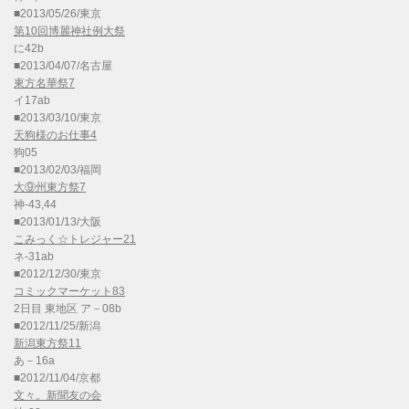
■2013/05/26/東京
第10回博麗神社例大祭
に42b
■2013/04/07/名古屋
東方名華祭7
イ17ab
■2013/03/10/東京
天狗様のお仕事4
狗05
■2013/02/03/福岡
大⑨州東方祭7
神-43,44
■2013/01/13/大阪
こみっく☆トレジャー21
ネ-31ab
■2012/12/30/東京
コミックマーケット83
2日目 東地区 ア－08b
■2012/11/25/新潟
新潟東方祭11
あ－16a
■2012/11/04/京都
文々。新聞友の会