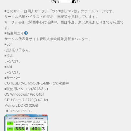
■このサイトは同人サークル「ウソ8割デマ2割」のホームページです。
サークル活動やイラストの展示、日記等を掲載しています。
サークル参加は関西中心に活動中。西は小倉、東は東京あたりまでが範囲で
す。
■高瀬川ユイ
サークル代表兼サイト管理人兼絵師兼提督兼ハンター。
■Lon
ほぼ売り子さん。
■流水
いるだけ。
■toki
いるだけ。
■サーバー
CORESERVERのCORE-MINIにて稼働中
■現使用パソコン(2013/3～)
OS:Winddows7 Pro 64bit
CPU:Core i7 3770(3.4GHz)
Memory:DDR3 32GB
HDD:SSD256GB