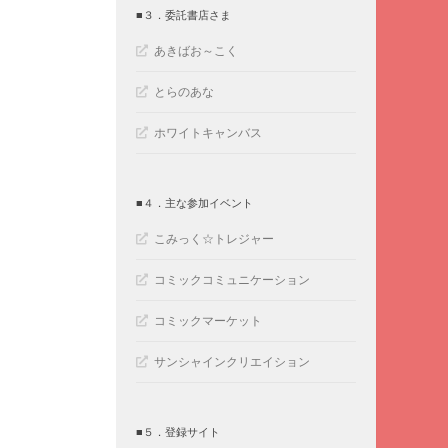
■３．委託書店さま
あきばお～こく
とらのあな
ホワイトキャンバス
■４．主な参加イベント
こみっく☆トレジャー
コミックコミュニケーション
コミックマーケット
サンシャインクリエイション
■５．登録サイト