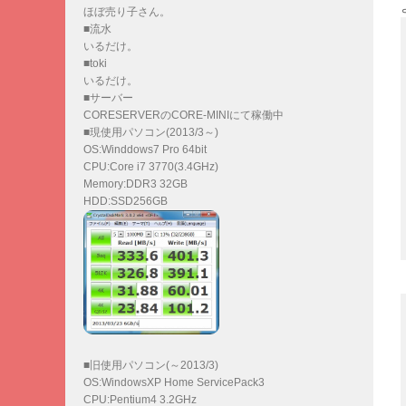
ほぼ売り子さん。
■流水
いるだけ。
■toki
いるだけ。
■サーバー
CORESERVERのCORE-MINIにて稼働中
■現使用パソコン(2013/3～)
OS:Winddows7 Pro 64bit
CPU:Core i7 3770(3.4GHz)
Memory:DDR3 32GB
HDD:SSD256GB
■旧使用パソコン(～2013/3)
OS:WindowsXP Home ServicePack3
CPU:Pentium4 3.2GHz