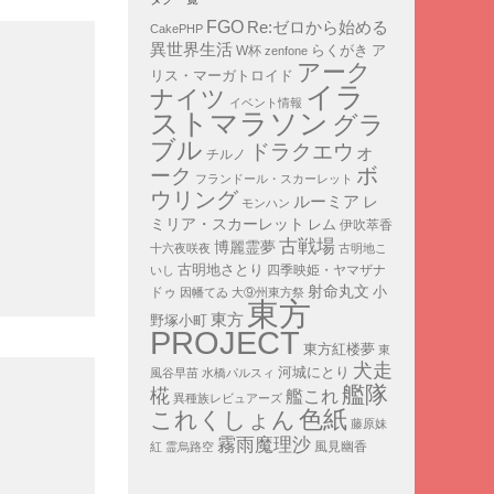
FGO
Re:ゼロから始める
CakePHP
異世界生活
ア
らくがき
W杯
zenfone
アーク
リス・マーガトロイド
イラ
ナイツ
イベント情報
ストマラソン
グラ
ブル
ドラクエウォ
チルノ
ボ
ーク
フランドール・スカーレット
ウリング
ルーミア
レ
モンハン
ミリア・スカーレット
レム
伊吹萃香
古戦場
博麗霊夢
十六夜咲夜
古明地こ
古明地さとり
四季映姫・ヤマザナ
いし
射命丸文
小
ドゥ
因幡てゐ
大⑨州東方祭
東方
東方
野塚小町
PROJECT
東方紅楼夢
東
犬走
河城にとり
風谷早苗
水橋パルスィ
艦隊
椛
艦これ
異種族レビュアーズ
色紙
これくしょん
藤原妹
霧雨魔理沙
紅
霊烏路空
風見幽香