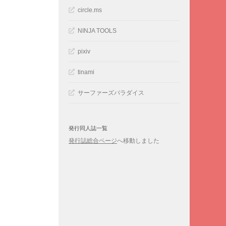
circle.ms
NINJA TOOLS
pixiv
tinami
サーファーズパラダイス
発行同人誌一覧
発行誌総合ページ
へ移動しました