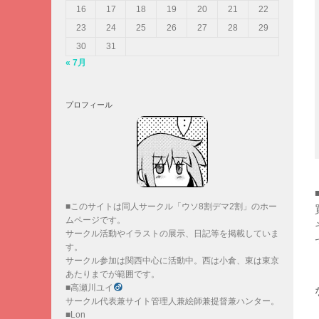
16
17
18
19
20
21
22
23
24
25
26
27
28
29
30
31
« 7月
プロフィール
■このサイトは同人サークル「ウソ8割デマ2割」のホー
ムページです。
サークル活動やイラストの展示、日記等を掲載していま
す。
サークル参加は関西中心に活動中。西は小倉、東は東京
あたりまでが範囲です。
■高瀬川ユイ
サークル代表兼サイト管理人兼絵師兼提督兼ハンター。
■Lon