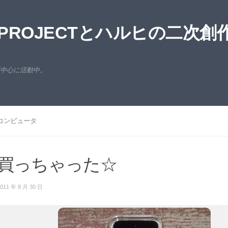
ROJECTとハルヒの二次創
西中心に活動中。
コンピュータ
買っちゃった☆
011 年 8 月 30 日