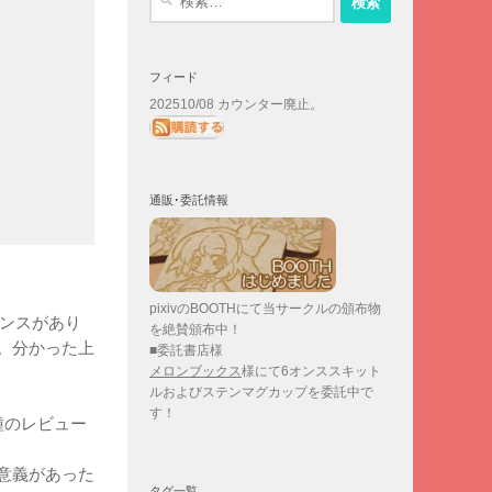
索:
フィード
202510/08 カウンター廃止。
通販･委託情報
pixivのBOOTHにて当サークルの頒布物
ナウンスがあり
を絶賛頒布中！
。分かった上
■委託書店様
メロンブックス
様にて6オンススキット
ルおよびステンマグカップを委託中で
す！
種のレビュー
意義があった
タグ一覧