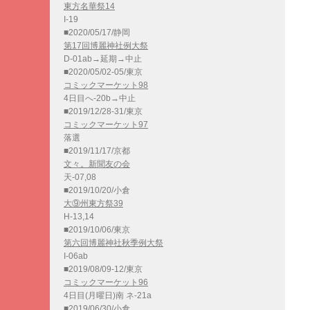
東方名華祭14
I-19
■2020/05/17/静岡
第17回博麗神社例大祭
D-01ab→延期→中止
■2020/05/02-05/東京
コミックマーケット98
4日目へ-20b→中止
■2019/12/28-31/東京
コミックマーケット97
落選
■2019/11/17/京都
文々。新聞友の会
天-07,08
■2019/10/20/小倉
大⑨州東方祭39
H-13,14
■2019/10/06/東京
第六回博麗神社秋季例大祭
I-06ab
■2019/08/09-12/東京
コミックマーケット96
4日目(月曜日)南 ネ-21a
■2019/06/30/小倉