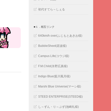
初代すてら～しぇる
■１．相互リンク
640km/h over(ふじもとあきお様)
BubbleSheet(若波様)
Campus Life(コウジ様)
F.M.Child(氷野広真様)
Indigo Blue(藍川風月様)
Marshi Blue Universe(マーシ様)
STEED ENTERPRISE(STEED様)
し～ずん・り～ぶず(池崎礼様)