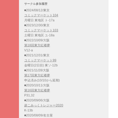
サークル参加履歴
■2024/08/12/東京
コミックマーケット104
月曜日 東地区 ト-17a
■2023/12/30/東京
コミックマーケット103
土曜日 東地区 ユ-18a
■2022/10/09/大阪
第18回東方紅楼夢
V12-a
■2021/12/31/東京
コミックマーケット99
金曜日(2日目) 東ソ-12b
■2021/11/28/大阪
第17回東方紅楼夢
申込済み(10/10から延期)
■2020/10/11/大阪
第16回東方紅楼夢
P31,32
■2020/09/06/大阪
超こみっくトレジャー2020
K-13b
■2020/08/09/名古屋