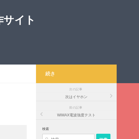
作サイト
続き
次の記事
次はイヤホン
前の記事
WiMAX電波強度テスト
検索
検