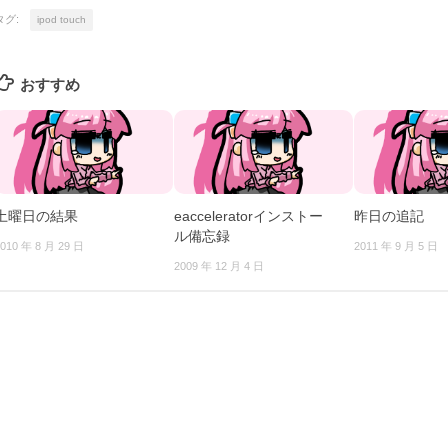
タグ:
ipod touch
おすすめ
土曜日の結果
eacceleratorインストー
昨日の追記
ル備忘録
010 年 8 月 29 日
2011 年 9 月 5 日
2009 年 12 月 4 日