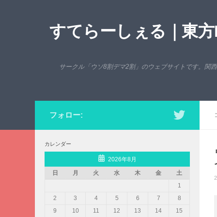
コンテンツへスキップ
すてらーしぇる｜東方P
サークル「ウソ8割デマ2割」のウェブサイトです。関
フォロー:
カレンダー
2026年8月
日
月
火
水
木
金
土
2
1
2
3
4
5
6
7
8
9
10
11
12
13
14
15