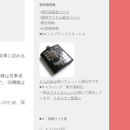
頒布物情報
○
発行誌総合ページ
○
製作アイテム総合ページ
-委託情報-
○幻想郷雑貨
■6オンスブラックスキットル
見事に読める
機種は見事成
とらのあな
様にてふっくら委託中です。
た。旧機種は
■キャラバッグ「東方蒐鞄記」
一部
ホワイトキャンバス
様にて委託して
います。
☆キャラ一覧表☆
いのため、現
■０．内部リンク先
メンバー日記