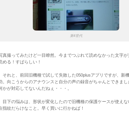
第4世代
写真撮ってみたけど一目瞭然。今までつぶれて読めなかった文字が
読める！すばらしい！
それと、前回旧機種で試して失敗した050plusアプリですが、新
功。向こうからのアナウンスと自分の声の録音がちゃんとできまし
何かが対応してないんだねぇ・・・。
目下の悩みは、形状が変化したので旧機種の保護ケースが使えな
在指紋だらけなこと。早く買いに行かねば！