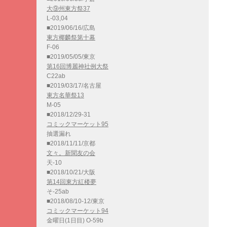
大⑨州東方祭37
L-03,04
■2019/06/16/広島
東方椰麟祭第十幕
F-06
■2019/05/05/東京
第16回博麗神社例大祭
C22ab
■2019/03/17/名古屋
東方名華祭13
M-05
■2018/12/29-31
コミックマーケット95
抽選漏れ
■2018/11/11/京都
文々。新聞友の会
天-10
■2018/10/21/大阪
第14回東方紅楼夢
そ-25ab
■2018/08/10-12/東京
コミックマーケット94
金曜日(1日目) O-59b