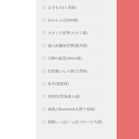
まぜもの(１見様)
みかんらぼ(toki様)
カガミの世界(カガミ様)
個人的趣味空間(紫月様)
川蝉の戯言(shion様)
幻想郷ぶらり旅(八雲様)
朱月(黒獣様)
洋燈印(荒海泰人様)
漆黒のBaselard(九野十弥様)
面舵いっぱいっぱい(けーひろ様)