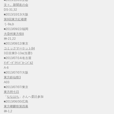
■2013/11/03/京都
文々。新聞友の会
DS-31,32
■2013/10/13/大阪
第9回東方紅楼夢
う-9a,b
■2013/09/22/福岡
大⑨州東方祭8
神-21,22
■2013/08/12/東京
コミックマーケット84
3日目東D-13a(当選!)
■2013/07/14/名古屋
ｱﾝﾀﾞｰｸﾞﾗｳﾝﾄﾞｶｰﾆﾊﾞﾙ2
A-6
■2013/07/07/大阪
東方鈴仙祭3
A03
■2013/07/07/東京
東方想七日
「
ななはち
」さんへ委託参加
■2013/06/30/広島
東方椰麟祭第四幕
神-1,2