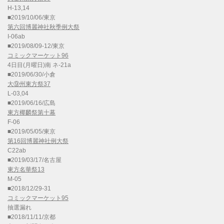
H-13,14
■2019/10/06/東京
第六回博麗神社秋季例大祭
I-06ab
■2019/08/09-12/東京
コミックマーケット96
4日目(月曜日)南 ネ-21a
■2019/06/30/小倉
大⑨州東方祭37
L-03,04
■2019/06/16/広島
東方椰麟祭第十幕
F-06
■2019/05/05/東京
第16回博麗神社例大祭
C22ab
■2019/03/17/名古屋
東方名華祭13
M-05
■2018/12/29-31
コミックマーケット95
抽選漏れ
■2018/11/11/京都