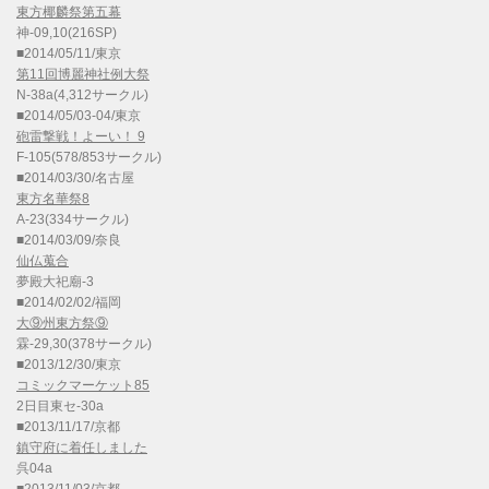
東方椰麟祭第五幕
神-09,10(216SP)
■2014/05/11/東京
第11回博麗神社例大祭
N-38a(4,312サークル)
■2014/05/03-04/東京
砲雷撃戦！よーい！ 9
F-105(578/853サークル)
■2014/03/30/名古屋
東方名華祭8
A-23(334サークル)
■2014/03/09/奈良
仙仏蒐合
夢殿大祀廟-3
■2014/02/02/福岡
大⑨州東方祭⑨
霖-29,30(378サークル)
■2013/12/30/東京
コミックマーケット85
2日目東セ-30a
■2013/11/17/京都
鎮守府に着任しました
呉04a