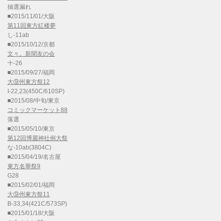
抽選漏れ
■2015/11/01/大阪
第11回東方紅楼夢
し-11ab
■2015/10/12/京都
文々。新聞友の会
十-26
■2015/09/27/福岡
大⑨州東方祭12
I-22,23(450C/610SP)
■2015/08/中旬/東京
コミックマーケット88
落選
■2015/05/10/東京
第12回博麗神社例大祭
な-10ab(3804C)
■2015/04/19/名古屋
東方名華祭9
G28
■2015/02/01/福岡
大⑨州東方祭11
B-33,34(421C/573SP)
■2015/01/18/大阪