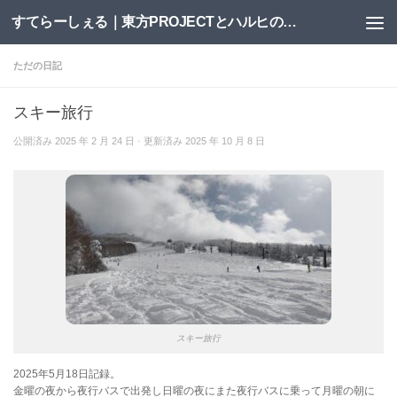
すてらーしぇる｜東方PROJECTとハルヒの二次創作サイト
コンテンツへスキップ
ただの日記
スキー旅行
公開済み
2025 年 2 月 24 日
· 更新済み
2025 年 10 月 8 日
スキー旅行
2025年5月18日記録。
金曜の夜から夜行バスで出発し日曜の夜にまた夜行バスに乗って月曜の朝に