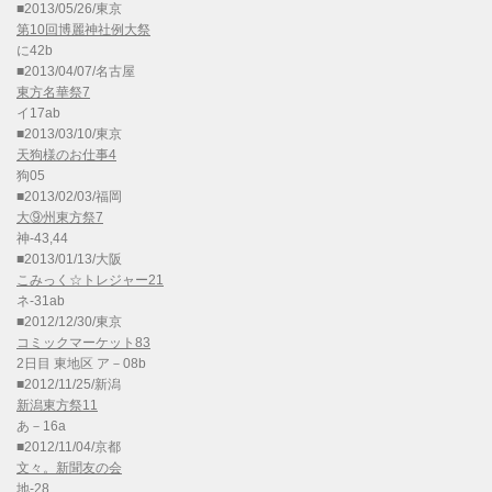
■2013/05/26/東京
第10回博麗神社例大祭
に42b
■2013/04/07/名古屋
東方名華祭7
イ17ab
■2013/03/10/東京
天狗様のお仕事4
狗05
■2013/02/03/福岡
大⑨州東方祭7
神-43,44
■2013/01/13/大阪
こみっく☆トレジャー21
ネ-31ab
■2012/12/30/東京
コミックマーケット83
2日目 東地区 ア－08b
■2012/11/25/新潟
新潟東方祭11
あ－16a
■2012/11/04/京都
文々。新聞友の会
地-28