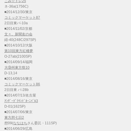
こみ☆トレ25
ネ-36a(1756C)
■2014/12/30/東京
コミックマーケット87
2日目東パ-10a
■2014/11/02/京都
文々。新聞友の会
緋-40(248C/297SP)
■2014/10/12/大阪
第10回東方紅楼夢
O-27ab(2100SP)
■2014/09/14/福岡
大⑨州東方祭10
D-13,14
■2014/08/16/東京
コミックマーケット86
2日目東 パ-28b
■2014/07/13/名古屋
ｱﾝﾀﾞｰｸﾞﾗｳﾝﾄﾞｶｰﾆﾊﾞﾙ3
D-01(162SP)
■2014/07/06/東京
東方想七日2
想09(
ななはち
さん委託・111SP)
■2014/06/29/広島