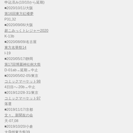
申込済み(10/10から延期)
■2020/10/11/大阪
第16回東方紅楼夢
P31,32
■2020/09/06/大阪
超こみっくトレジャー2020
K-13b
■2020/08/09/名古屋
東方名華祭14
I-19
■2020/05/17/静岡
第17回博麗神社例大祭
D-01ab→延期→中止
■2020/05/02-05/東京
コミックマーケット98
4日目へ-20b→中止
■2019/12/28-31/東京
コミックマーケット97
落選
■2019/11/17/京都
文々。新聞友の会
天-07,08
■2019/10/20/小倉
大⑨州東方祭39