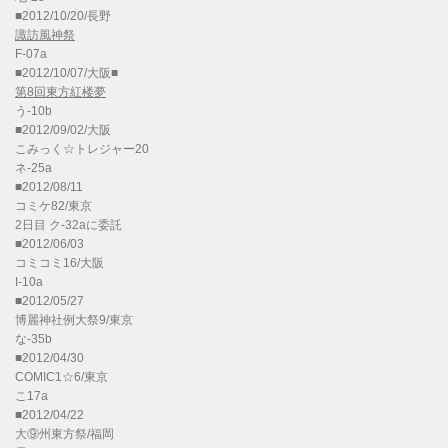
■2012/10/20/長野
諏訪風神祭
F-07a
■2012/10/07/大阪■
第8回東方紅楼夢
う-10b
■2012/09/02/大阪
こみっく☆トレジャー20
ネ-25a
■2012/08/11
コミケ82/東京
2日目 ク-32aに委託
■2012/06/03
コミコミ16/大阪
I-10a
■2012/05/27
博麗神社例大祭9/東京
な-35b
■2012/04/30
COMIC1☆6/東京
こ17a
■2012/04/22
大⑨州東方祭/福岡