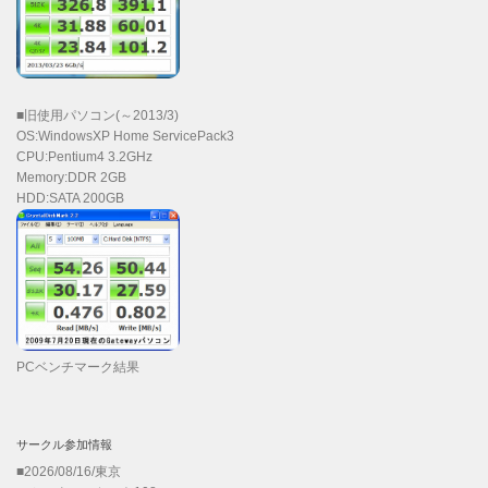
■旧使用パソコン(～2013/3)
OS:WindowsXP Home ServicePack3
CPU:Pentium4 3.2GHz
Memory:DDR 2GB
HDD:SATA 200GB
PCベンチマーク結果
サークル参加情報
■2026/08/16/東京