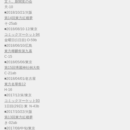
文々。新聞友の会
天-10
■2018/10/21/大阪
第14回東方紅楼夢
そ-25ab
■2018/08/10-12/東京
コミックマーケット94
金曜日(1日目) O-59b
■2018/06/10/広島
東方椰麟祭第九幕
C-15
■2018/05/06/東京
第15回博麗神社例大祭
C-21ab
■2018/04/01/名古屋
東方名華祭12
H-16
■2017/12/末/東京
コミックマーケット93
1日目(29日) 東 N-43b
■2017/10/22/大阪
第13回東方紅楼夢
き-02ab
■2017/08/中旬/東京