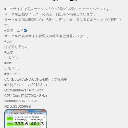
■このサイトは同人サークル「ウソ8割デマ2割」のホームページです。
サークル活動やイラストの展示、日記等を掲載しています。
サークル参加は関西中心に活動中。西は小倉、東は東京あたりまでが範囲で
す。
■高瀬川ユイ
サークル代表兼サイト管理人兼絵師兼提督兼ハンター。
■Lon
ほぼ売り子さん。
■流水
いるだけ。
■toki
いるだけ。
■サーバー
CORESERVERのCORE-MINIにて稼働中
■現使用パソコン(2013/3～)
OS:Winddows7 Pro 64bit
CPU:Core i7 3770(3.4GHz)
Memory:DDR3 32GB
HDD:SSD256GB