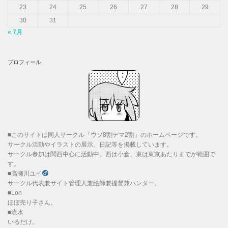
23
24
25
26
27
28
29
30
31
« 7月
プロフィール
■このサイトは同人サークル「ウソ8割デマ2割」のホームページです。
サークル活動やイラストの展示、日記等を掲載しています。
サークル参加は関西中心に活動中。西は小倉、東は東京あたりまでが範囲で
す。
■高瀬川ユイ
サークル代表兼サイト管理人兼絵師兼提督兼ハンター。
■Lon
ほぼ売り子さん。
■流水
いるだけ。