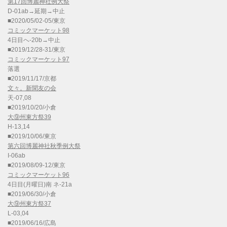
第17回博麗神社例大祭
D-01ab→延期→中止
■2020/05/02-05/東京
コミックマーケット98
4日目へ-20b→中止
■2019/12/28-31/東京
コミックマーケット97
落選
■2019/11/17/京都
文々。新聞友の会
天-07,08
■2019/10/20/小倉
大⑨州東方祭39
H-13,14
■2019/10/06/東京
第六回博麗神社秋季例大祭
I-06ab
■2019/08/09-12/東京
コミックマーケット96
4日目(月曜日)南 ネ-21a
■2019/06/30/小倉
大⑨州東方祭37
L-03,04
■2019/06/16/広島