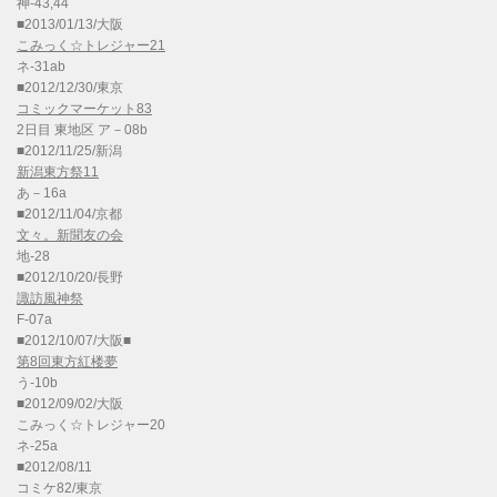
神-43,44
■2013/01/13/大阪
こみっく☆トレジャー21
ネ-31ab
■2012/12/30/東京
コミックマーケット83
2日目 東地区 ア－08b
■2012/11/25/新潟
新潟東方祭11
あ－16a
■2012/11/04/京都
文々。新聞友の会
地-28
■2012/10/20/長野
諏訪風神祭
F-07a
■2012/10/07/大阪■
第8回東方紅楼夢
う-10b
■2012/09/02/大阪
こみっく☆トレジャー20
ネ-25a
■2012/08/11
コミケ82/東京