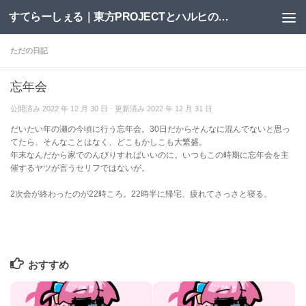
すてらーしぇる｜東方PROJECTとハルヒの二次創作サイト
コンテンツへスキップ
ただの日記
忘年会
公開済み
2022 年 12 月 30 日
· 更新済み
2022 年 12 月 31 日
だいたい年の瀬の今頃に行う忘年会。30日だからそんなに混んでないと思っ
てたら、そんなことはなく、どこもかしこも大繁盛。
年末なんだから家でのんびりすればいいのに。いつもこの時期に忘年会を主
催するヤツが言うセリフではないが。
2次会が終わったのが22時ころ。22時半に帰宅、疲れてさっさと寝る。
おすすめ