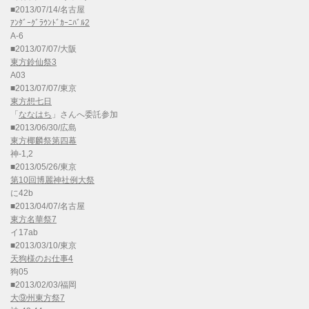
■2013/07/14/名古屋
ｱﾝﾀﾞｰｸﾞﾗｳﾝﾄﾞｶｰﾆﾊﾞﾙ2
A-6
■2013/07/07/大阪
東方鈴仙祭3
A03
■2013/07/07/東京
東方想七日
「
ななはち
」さんへ委託参加
■2013/06/30/広島
東方椰麟祭第四幕
神-1,2
■2013/05/26/東京
第10回博麗神社例大祭
に42b
■2013/04/07/名古屋
東方名華祭7
イ17ab
■2013/03/10/東京
天狗様のお仕事4
狗05
■2013/02/03/福岡
大⑨州東方祭7