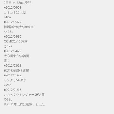
2日目 ク-32aに委託
■2012/06/03
コミコミ16/大阪
I-10a
■2012/05/27
博麗神社例大祭9/東京
な-35b
■2012/04/30
COMIC1☆6/東京
こ17a
■2012/04/22
大⑨州東方祭/福岡
霊-1
■2012/03/18
東方名華祭/名古屋
■2012/01/22
サンクリ54/東京
C26a
■2012/01/15
こみっく☆トレジャー19/大阪
X-33b
※2011年以前は削除しました。