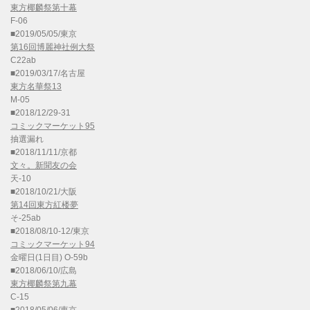
東方椰麟祭第十幕
F-06
■2019/05/05/東京
第16回博麗神社例大祭
C22ab
■2019/03/17/名古屋
東方名華祭13
M-05
■2018/12/29-31
コミックマーケット95
抽選漏れ
■2018/11/11/京都
文々。新聞友の会
天-10
■2018/10/21/大阪
第14回東方紅楼夢
そ-25ab
■2018/08/10-12/東京
コミックマーケット94
金曜日(1日目) O-59b
■2018/06/10/広島
東方椰麟祭第九幕
C-15
■2018/05/06/東京