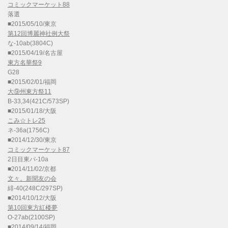
コミックマーケット88
落選
■2015/05/10/東京
第12回博麗神社例大祭
な-10ab(3804C)
■2015/04/19/名古屋
東方名華祭9
G28
■2015/02/01/福岡
大⑨州東方祭11
B-33,34(421C/573SP)
■2015/01/18/大阪
こみ☆トレ25
ネ-36a(1756C)
■2014/12/30/東京
コミックマーケット87
2日目東パ-10a
■2014/11/02/京都
文々。新聞友の会
緋-40(248C/297SP)
■2014/10/12/大阪
第10回東方紅楼夢
O-27ab(2100SP)
■2014/09/14/福岡