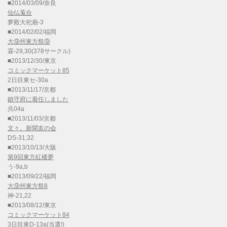
■2014/03/09/奈良
仙仏蒐合
夢殿大祀廟-3
■2014/02/02/福岡
大⑨州東方祭⑨
霖-29,30(378サークル)
■2013/12/30/東京
コミックマーケット85
2日目東セ-30a
■2013/11/17/京都
鎮守府に着任しました
呉04a
■2013/11/03/京都
文々。新聞友の会
DS-31,32
■2013/10/13/大阪
第9回東方紅楼夢
う-9a,b
■2013/09/22/福岡
大⑨州東方祭8
神-21,22
■2013/08/12/東京
コミックマーケット84
3日目東D-13a(当選!)