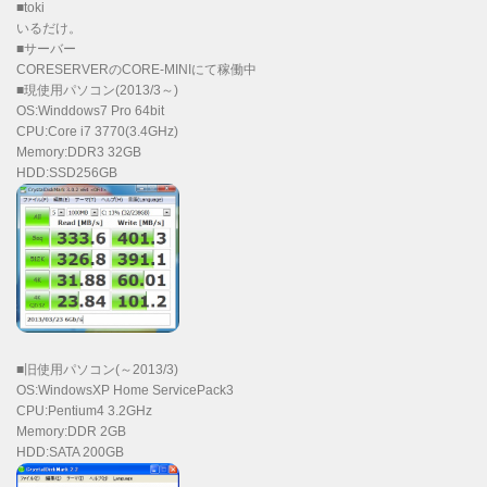
■toki
いるだけ。
■サーバー
CORESERVERのCORE-MINIにて稼働中
■現使用パソコン(2013/3～)
OS:Winddows7 Pro 64bit
CPU:Core i7 3770(3.4GHz)
Memory:DDR3 32GB
HDD:SSD256GB
■旧使用パソコン(～2013/3)
OS:WindowsXP Home ServicePack3
CPU:Pentium4 3.2GHz
Memory:DDR 2GB
HDD:SATA 200GB