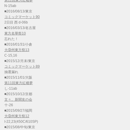
第12回東方紅楼夢
N-15ab
■2016/08/13/東京
コミックマーケット90
2日目 西 d-06b
■2016/03/13/名古屋
東方名華祭10
忘れた！
■2016/01/31/小倉
大⑨州東方祭13
C-15,16
■2015/12/月末/東京
コミックマーケット89
抽選漏れ
■2015/11/01/大阪
第11回東方紅楼夢
し-11ab
■2015/10/12/京都
文々。新聞友の会
十-26
■2015/09/27/福岡
大⑨州東方祭12
I-22,23(450C/610SP)
■2015/08/中旬/東京