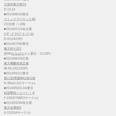
大⑨州東方祭10
D-13,14
■2014/08/16/東京
コミックマーケット86
2日目東 パ-28b
■2014/07/13/名古屋
ｱﾝﾀﾞｰｸﾞﾗｳﾝﾄﾞｶｰﾆﾊﾞﾙ3
D-01(162SP)
■2014/07/06/東京
東方想七日2
想09(
ななはち
さん委託・111SP)
■2014/06/29/広島
東方椰麟祭第五幕
神-09,10(216SP)
■2014/05/11/東京
第11回博麗神社例大祭
N-38a(4,312サークル)
■2014/05/03-04/東京
砲雷撃戦！よーい！ 9
F-105(578/853サークル)
■2014/03/30/名古屋
東方名華祭8
A-23(334サークル)