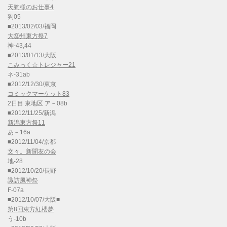
天狗様のお仕事4
狗05
■2013/02/03/福岡
大⑨州東方祭7
神-43,44
■2013/01/13/大阪
こみっく☆トレジャー21
ネ-31ab
■2012/12/30/東京
コミックマーケット83
2日目 東地区 ア－08b
■2012/11/25/新潟
新潟東方祭11
あ－16a
■2012/11/04/京都
文々。新聞友の会
地-28
■2012/10/20/長野
諏訪風神祭
F-07a
■2012/10/07/大阪■
第8回東方紅楼夢
う-10b