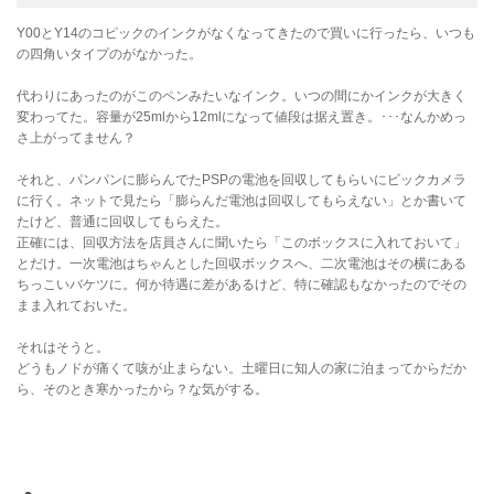
Y00とY14のコピックのインクがなくなってきたので買いに行ったら、いつも
の四角いタイプのがなかった。
代わりにあったのがこのペンみたいなインク。いつの間にかインクが大きく
変わってた。容量が25mlから12mlになって値段は据え置き。･･･なんかめっ
さ上がってません？
それと、パンパンに膨らんでたPSPの電池を回収してもらいにビックカメラ
に行く。ネットで見たら「膨らんだ電池は回収してもらえない」とか書いて
たけど、普通に回収してもらえた。
正確には、回収方法を店員さんに聞いたら「このボックスに入れておいて」
とだけ。一次電池はちゃんとした回収ボックスへ、二次電池はその横にある
ちっこいバケツに。何か待遇に差があるけど、特に確認もなかったのでその
まま入れておいた。
それはそうと。
どうもノドが痛くて咳が止まらない。土曜日に知人の家に泊まってからだか
ら、そのとき寒かったから？な気がする。