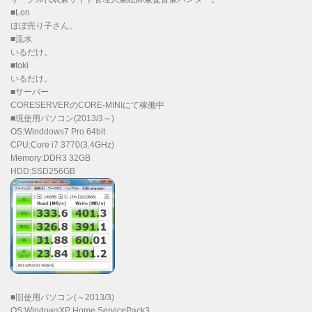
■Lon
ほぼ売り子さん。
■流水
いるだけ。
■toki
いるだけ。
■サーバー
CORESERVERのCORE-MINIにて稼働中
■現使用パソコン(2013/3～)
OS:Winddows7 Pro 64bit
CPU:Core i7 3770(3.4GHz)
Memory:DDR3 32GB
HDD:SSD256GB
■旧使用パソコン(～2013/3)
OS:WindowsXP Home ServicePack3