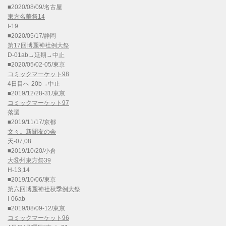
■2020/08/09/名古屋
東方名華祭14
I-19
■2020/05/17/静岡
第17回博麗神社例大祭
D-01ab→延期→中止
■2020/05/02-05/東京
コミックマーケット98
4日目へ-20b→中止
■2019/12/28-31/東京
コミックマーケット97
落選
■2019/11/17/京都
文々。新聞友の会
天-07,08
■2019/10/20/小倉
大⑨州東方祭39
H-13,14
■2019/10/06/東京
第六回博麗神社秋季例大祭
I-06ab
■2019/08/09-12/東京
コミックマーケット96