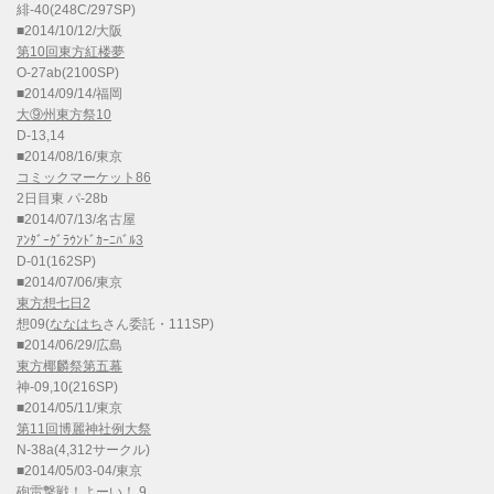
緋-40(248C/297SP)
■2014/10/12/大阪
第10回東方紅楼夢
O-27ab(2100SP)
■2014/09/14/福岡
大⑨州東方祭10
D-13,14
■2014/08/16/東京
コミックマーケット86
2日目東 パ-28b
■2014/07/13/名古屋
ｱﾝﾀﾞｰｸﾞﾗｳﾝﾄﾞｶｰﾆﾊﾞﾙ3
D-01(162SP)
■2014/07/06/東京
東方想七日2
想09(
ななはち
さん委託・111SP)
■2014/06/29/広島
東方椰麟祭第五幕
神-09,10(216SP)
■2014/05/11/東京
第11回博麗神社例大祭
N-38a(4,312サークル)
■2014/05/03-04/東京
砲雷撃戦！よーい！ 9