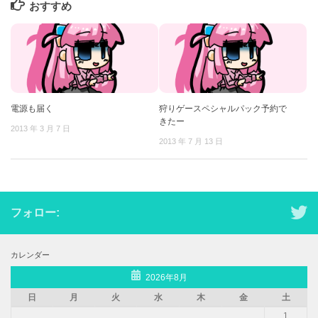
おすすめ
電源も届く
狩りゲースペシャルパック予約で
きたー
2013 年 3 月 7 日
2013 年 7 月 13 日
フォロー:
カレンダー
2026年8月
日
月
火
水
木
金
土
1