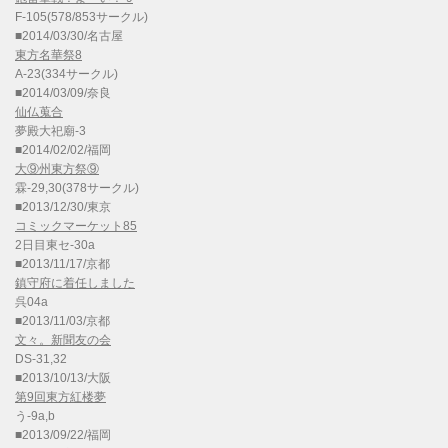
F-105(578/853サークル)
■2014/03/30/名古屋
東方名華祭8
A-23(334サークル)
■2014/03/09/奈良
仙仏蒐合
夢殿大祀廟-3
■2014/02/02/福岡
大⑨州東方祭⑨
霖-29,30(378サークル)
■2013/12/30/東京
コミックマーケット85
2日目東セ-30a
■2013/11/17/京都
鎮守府に着任しました
呉04a
■2013/11/03/京都
文々。新聞友の会
DS-31,32
■2013/10/13/大阪
第9回東方紅楼夢
う-9a,b
■2013/09/22/福岡