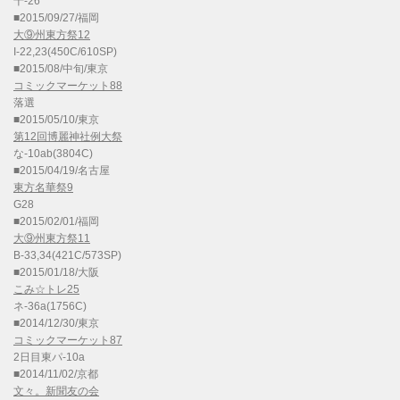
十-26
■2015/09/27/福岡
大⑨州東方祭12
I-22,23(450C/610SP)
■2015/08/中旬/東京
コミックマーケット88
落選
■2015/05/10/東京
第12回博麗神社例大祭
な-10ab(3804C)
■2015/04/19/名古屋
東方名華祭9
G28
■2015/02/01/福岡
大⑨州東方祭11
B-33,34(421C/573SP)
■2015/01/18/大阪
こみ☆トレ25
ネ-36a(1756C)
■2014/12/30/東京
コミックマーケット87
2日目東パ-10a
■2014/11/02/京都
文々。新聞友の会