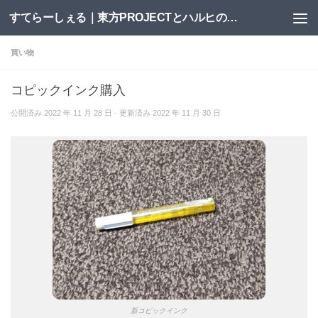
すてらーしぇる｜東方PROJECTとハルヒの二次創作サイト
コンテンツへスキップ
買い物
コピックインク購入
公開済み
2022 年 11 月 28 日
· 更新済み
2022 年 11 月 30 日
新コピックインク