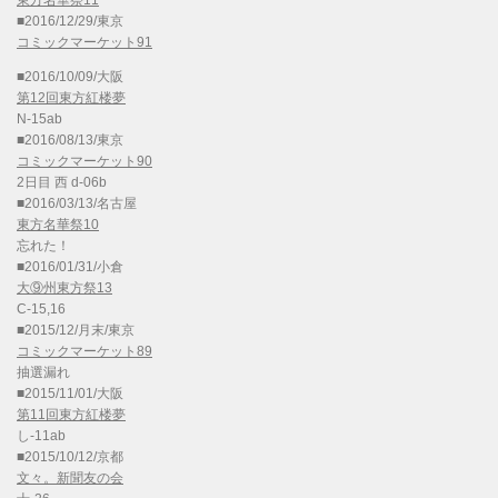
東方名華祭11
■2016/12/29/東京
コミックマーケット91
■2016/10/09/大阪
第12回東方紅楼夢
N-15ab
■2016/08/13/東京
コミックマーケット90
2日目 西 d-06b
■2016/03/13/名古屋
東方名華祭10
忘れた！
■2016/01/31/小倉
大⑨州東方祭13
C-15,16
■2015/12/月末/東京
コミックマーケット89
抽選漏れ
■2015/11/01/大阪
第11回東方紅楼夢
し-11ab
■2015/10/12/京都
文々。新聞友の会