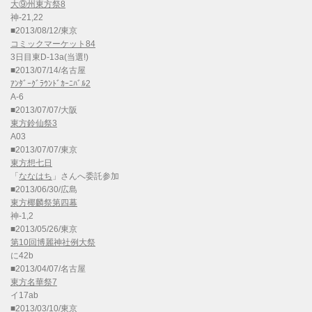
大⑨州東方祭8
神-21,22
■2013/08/12/東京
コミックマーケット84
3日目東D-13a(当選!)
■2013/07/14/名古屋
ｱﾝﾀﾞｰｸﾞﾗｳﾝﾄﾞｶｰﾆﾊﾞﾙ2
A-6
■2013/07/07/大阪
東方鈴仙祭3
A03
■2013/07/07/東京
東方想七日
「
ななはち
」さんへ委託参加
■2013/06/30/広島
東方椰麟祭第四幕
神-1,2
■2013/05/26/東京
第10回博麗神社例大祭
に42b
■2013/04/07/名古屋
東方名華祭7
イ17ab
■2013/03/10/東京