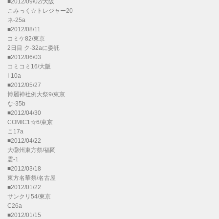
■2012/09/02/大阪
こみっく☆トレジャー20
ネ-25a
■2012/08/11
コミケ82/東京
2日目 ク-32aに委託
■2012/06/03
コミコミ16/大阪
I-10a
■2012/05/27
博麗神社例大祭9/東京
な-35b
■2012/04/30
COMIC1☆6/東京
こ17a
■2012/04/22
大⑨州東方祭/福岡
霊-1
■2012/03/18
東方名華祭/名古屋
■2012/01/22
サンクリ54/東京
C26a
■2012/01/15