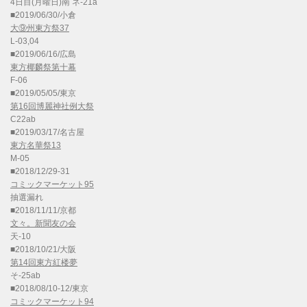
4日目(月曜日)南 ネ-21a
■2019/06/30/小倉
大⑨州東方祭37
L-03,04
■2019/06/16/広島
東方椰麟祭第十幕
F-06
■2019/05/05/東京
第16回博麗神社例大祭
C22ab
■2019/03/17/名古屋
東方名華祭13
M-05
■2018/12/29-31
コミックマーケット95
抽選漏れ
■2018/11/11/京都
文々。新聞友の会
天-10
■2018/10/21/大阪
第14回東方紅楼夢
そ-25ab
■2018/08/10-12/東京
コミックマーケット94