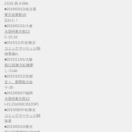
2日目 西 d-06b
■2016/03/13/名古屋
東方名華祭10
忘れた！
■2016/01/31/小倉
大⑨州東方祭13
C-15,16
■2015/12/月末/東京
コミックマーケット89
抽選漏れ
■2015/11/01/大阪
第11回東方紅楼夢
し-11ab
■2015/10/12/京都
文々。新聞友の会
十-26
■2015/09/27/福岡
大⑨州東方祭12
I-22,23(450C/610SP)
■2015/08/中旬/東京
コミックマーケット88
落選
■2015/05/10/東京