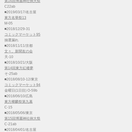
第16回博麗神社例大祭
C22ab
■2019/03/17/名古屋
東方名華祭13
M-05
■2018/12/29-31
コミックマーケット95
抽選漏れ
■2018/11/11/京都
文々。新聞友の会
天-10
■2018/10/21/大阪
第14回東方紅楼夢
そ-25ab
■2018/08/10-12/東京
コミックマーケット94
金曜日(1日目) O-59b
■2018/06/10/広島
東方椰麟祭第九幕
C-15
■2018/05/06/東京
第15回博麗神社例大祭
C-21ab
■2018/04/01/名古屋