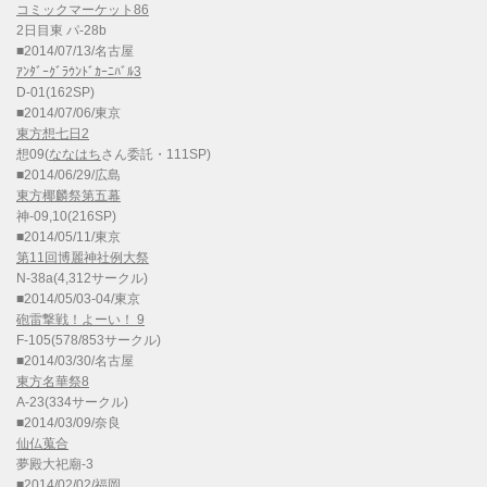
コミックマーケット86
2日目東 パ-28b
■2014/07/13/名古屋
ｱﾝﾀﾞｰｸﾞﾗｳﾝﾄﾞｶｰﾆﾊﾞﾙ3
D-01(162SP)
■2014/07/06/東京
東方想七日2
想09(
ななはち
さん委託・111SP)
■2014/06/29/広島
東方椰麟祭第五幕
神-09,10(216SP)
■2014/05/11/東京
第11回博麗神社例大祭
N-38a(4,312サークル)
■2014/05/03-04/東京
砲雷撃戦！よーい！ 9
F-105(578/853サークル)
■2014/03/30/名古屋
東方名華祭8
A-23(334サークル)
■2014/03/09/奈良
仙仏蒐合
夢殿大祀廟-3
■2014/02/02/福岡