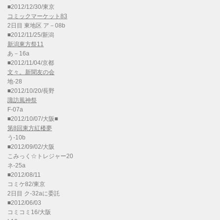
■2012/12/30/東京
コミックマーケット83
2日目 東地区 ア－08b
■2012/11/25/新潟
新潟東方祭11
あ－16a
■2012/11/04/京都
文々。新聞友の会
地-28
■2012/10/20/長野
諏訪風神祭
F-07a
■2012/10/07/大阪■
第8回東方紅楼夢
う-10b
■2012/09/02/大阪
こみっく☆トレジャー20
ネ-25a
■2012/08/11
コミケ82/東京
2日目 ク-32aに委託
■2012/06/03
コミコミ16/大阪