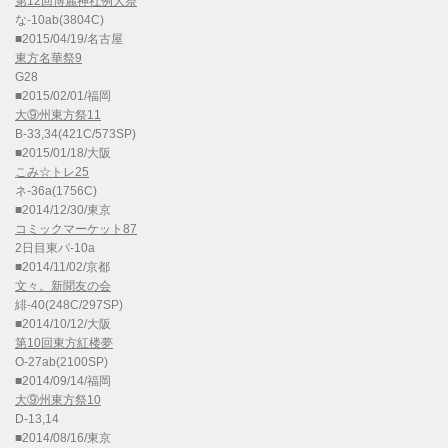
第12回博麗神社例大祭
な-10ab(3804C)
■2015/04/19/名古屋
東方名華祭9
G28
■2015/02/01/福岡
大⑨州東方祭11
B-33,34(421C/573SP)
■2015/01/18/大阪
こみ☆トレ25
ネ-36a(1756C)
■2014/12/30/東京
コミックマーケット87
2日目東パ-10a
■2014/11/02/京都
文々。新聞友の会
緋-40(248C/297SP)
■2014/10/12/大阪
第10回東方紅楼夢
O-27ab(2100SP)
■2014/09/14/福岡
大⑨州東方祭10
D-13,14
■2014/08/16/東京