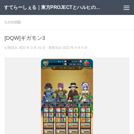
すてらーしぇる｜東方PROJECTとハルヒの二次創作サイト
コンテンツへスキップ
ただの日記
[DQW]ギガモン3
公開済み
2022 年 3 月 31 日
· 更新済み
2022 年 4 月 6 日