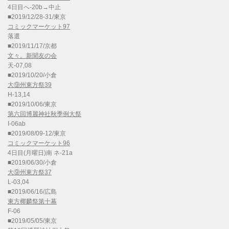
4日目へ-20b→中止
■2019/12/28-31/東京
コミックマーケット97
落選
■2019/11/17/京都
文々。新聞友の会
天-07,08
■2019/10/20/小倉
大⑨州東方祭39
H-13,14
■2019/10/06/東京
第六回博麗神社秋季例大祭
I-06ab
■2019/08/09-12/東京
コミックマーケット96
4日目(月曜日)南 ネ-21a
■2019/06/30/小倉
大⑨州東方祭37
L-03,04
■2019/06/16/広島
東方椰麟祭第十幕
F-06
■2019/05/05/東京