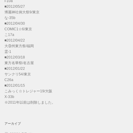
I-10a
■2012/05/27
博麗神社例大祭9/東京
な-35b
■2012/04/30
COMIC1☆6/東京
こ17a
■2012/04/22
大⑨州東方祭/福岡
霊-1
■2012/03/18
東方名華祭/名古屋
■2012/01/22
サンクリ54/東京
C26a
■2012/01/15
こみっく☆トレジャー19/大阪
X-33b
※2011年以前は削除しました。
アーカイブ