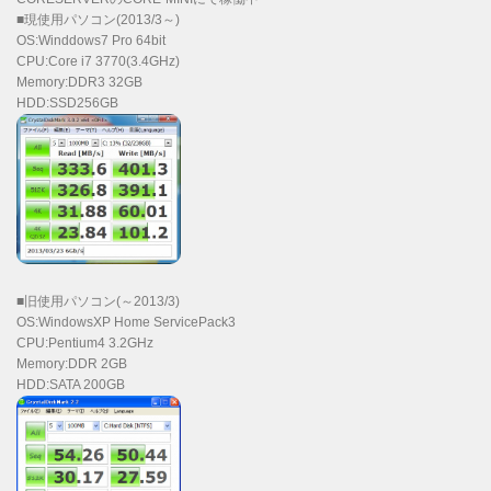
■現使用パソコン(2013/3～)
OS:Winddows7 Pro 64bit
CPU:Core i7 3770(3.4GHz)
Memory:DDR3 32GB
HDD:SSD256GB
■旧使用パソコン(～2013/3)
OS:WindowsXP Home ServicePack3
CPU:Pentium4 3.2GHz
Memory:DDR 2GB
HDD:SATA 200GB