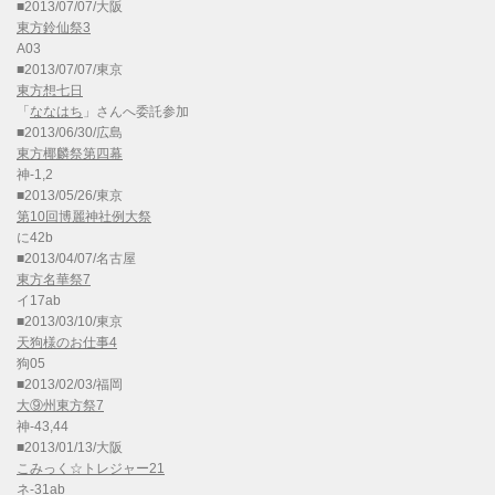
■2013/07/07/大阪
東方鈴仙祭3
A03
■2013/07/07/東京
東方想七日
「
ななはち
」さんへ委託参加
■2013/06/30/広島
東方椰麟祭第四幕
神-1,2
■2013/05/26/東京
第10回博麗神社例大祭
に42b
■2013/04/07/名古屋
東方名華祭7
イ17ab
■2013/03/10/東京
天狗様のお仕事4
狗05
■2013/02/03/福岡
大⑨州東方祭7
神-43,44
■2013/01/13/大阪
こみっく☆トレジャー21
ネ-31ab