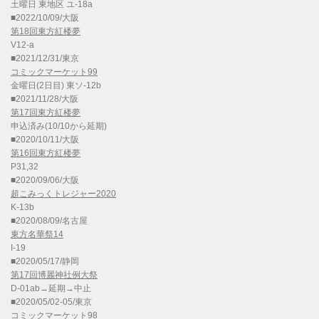
土曜日 東地区 ユ-18a
■2022/10/09/大阪
第18回東方紅楼夢
V12-a
■2021/12/31/東京
コミックマーケット99
金曜日(2日目) 東ソ-12b
■2021/11/28/大阪
第17回東方紅楼夢
申込済み(10/10から延期)
■2020/10/11/大阪
第16回東方紅楼夢
P31,32
■2020/09/06/大阪
超こみっくトレジャー2020
K-13b
■2020/08/09/名古屋
東方名華祭14
I-19
■2020/05/17/静岡
第17回博麗神社例大祭
D-01ab→延期→中止
■2020/05/02-05/東京
コミックマーケット98