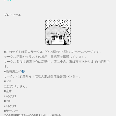
プロフィール
■このサイトは同人サークル「ウソ8割デマ2割」のホームページです。
サークル活動やイラストの展示、日記等を掲載しています。
サークル参加は関西中心に活動中。西は小倉、東は東京あたりまでが範囲で
す。
■高瀬川ユイ
サークル代表兼サイト管理人兼絵師兼提督兼ハンター。
■Lon
ほぼ売り子さん。
■流水
いるだけ。
■toki
いるだけ。
■サーバー
CORESERVERのCORE-MINIにて稼働中