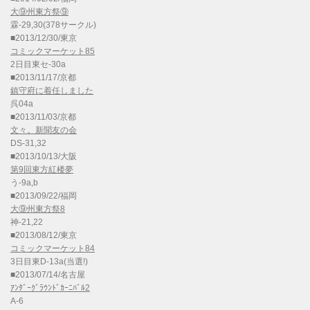
大⑨州東方祭⑨
霖-29,30(378サークル)
■2013/12/30/東京
コミックマーケット85
2日目東セ-30a
■2013/11/17/京都
鎮守府に着任しました
呉04a
■2013/11/03/京都
文々。新聞友の会
DS-31,32
■2013/10/13/大阪
第9回東方紅楼夢
う-9a,b
■2013/09/22/福岡
大⑨州東方祭8
神-21,22
■2013/08/12/東京
コミックマーケット84
3日目東D-13a(当選!)
■2013/07/14/名古屋
ｱﾝﾀﾞｰｸﾞﾗｳﾝﾄﾞｶｰﾆﾊﾞﾙ2
A-6