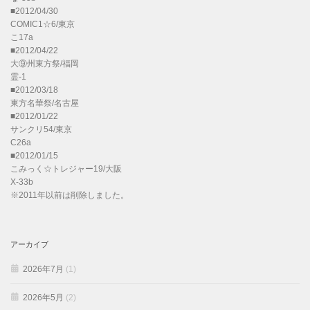
■2012/04/30
COMIC1☆6/東京
こ17a
■2012/04/22
大⑨州東方祭/福岡
霊-1
■2012/03/18
東方名華祭/名古屋
■2012/01/22
サンクリ54/東京
C26a
■2012/01/15
こみっく☆トレジャー19/大阪
X-33b
※2011年以前は削除しました。
アーカイブ
2026年7月
(1)
2026年5月
(2)