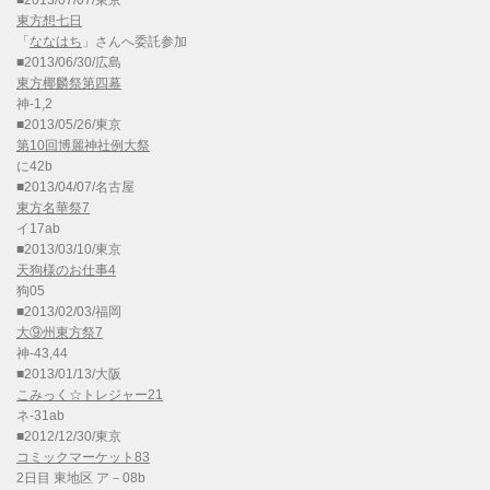
■2013/07/07/東京
東方想七日
「
ななはち
」さんへ委託参加
■2013/06/30/広島
東方椰麟祭第四幕
神-1,2
■2013/05/26/東京
第10回博麗神社例大祭
に42b
■2013/04/07/名古屋
東方名華祭7
イ17ab
■2013/03/10/東京
天狗様のお仕事4
狗05
■2013/02/03/福岡
大⑨州東方祭7
神-43,44
■2013/01/13/大阪
こみっく☆トレジャー21
ネ-31ab
■2012/12/30/東京
コミックマーケット83
2日目 東地区 ア－08b