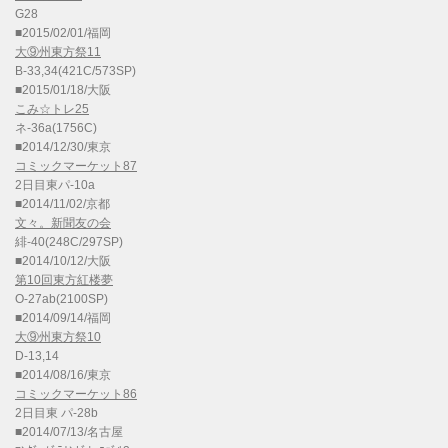
G28
■2015/02/01/福岡
大⑨州東方祭11
B-33,34(421C/573SP)
■2015/01/18/大阪
こみ☆トレ25
ネ-36a(1756C)
■2014/12/30/東京
コミックマーケット87
2日目東パ-10a
■2014/11/02/京都
文々。新聞友の会
緋-40(248C/297SP)
■2014/10/12/大阪
第10回東方紅楼夢
O-27ab(2100SP)
■2014/09/14/福岡
大⑨州東方祭10
D-13,14
■2014/08/16/東京
コミックマーケット86
2日目東 パ-28b
■2014/07/13/名古屋