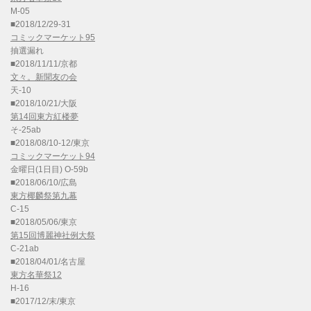
M-05
■2018/12/29-31
コミックマーケット95
抽選漏れ
■2018/11/11/京都
文々。新聞友の会
天-10
■2018/10/21/大阪
第14回東方紅楼夢
そ-25ab
■2018/08/10-12/東京
コミックマーケット94
金曜日(1日目) O-59b
■2018/06/10/広島
東方椰麟祭第九幕
C-15
■2018/05/06/東京
第15回博麗神社例大祭
C-21ab
■2018/04/01/名古屋
東方名華祭12
H-16
■2017/12/末/東京