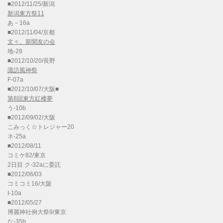
■2012/11/25/新潟
新潟東方祭11
あ－16a
■2012/11/04/京都
文々。新聞友の会
地-28
■2012/10/20/長野
諏訪風神祭
F-07a
■2012/10/07/大阪■
第8回東方紅楼夢
う-10b
■2012/09/02/大阪
こみっく☆トレジャー20
ネ-25a
■2012/08/11
コミケ82/東京
2日目 ク-32aに委託
■2012/06/03
コミコミ16/大阪
I-10a
■2012/05/27
博麗神社例大祭9/東京
な-35b