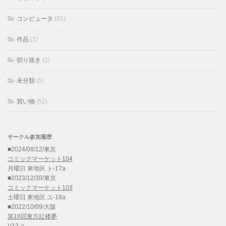
コンピュータ
(81)
作品
(1)
切り抜き
(2)
未分類
(5)
買い物
(52)
サークル参加履歴
■2024/08/12/東京
コミックマーケット104
月曜日 東地区 ト-17a
■2023/12/30/東京
コミックマーケット103
土曜日 東地区 ユ-18a
■2022/10/09/大阪
第18回東方紅楼夢