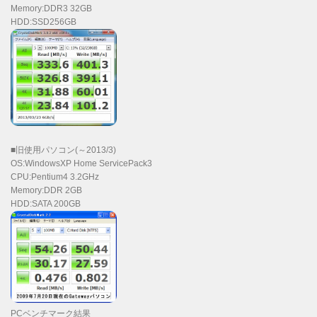
Memory:DDR3 32GB
HDD:SSD256GB
■旧使用パソコン(～2013/3)
OS:WindowsXP Home ServicePack3
CPU:Pentium4 3.2GHz
Memory:DDR 2GB
HDD:SATA 200GB
PCベンチマーク結果