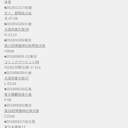
落選
■2019/11/17/京都
文々。新聞友の会
天-07,08
■2019/10/20/小倉
大⑨州東方祭39
H-13,14
■2019/10/06/東京
第六回博麗神社秋季例大祭
I-06ab
■2019/08/09-12/東京
コミックマーケット96
4日目(月曜日)南 ネ-21a
■2019/06/30/小倉
大⑨州東方祭37
L-03,04
■2019/06/16/広島
東方椰麟祭第十幕
F-06
■2019/05/05/東京
第16回博麗神社例大祭
C22ab
■2019/03/17/名古屋
東方名華祭13