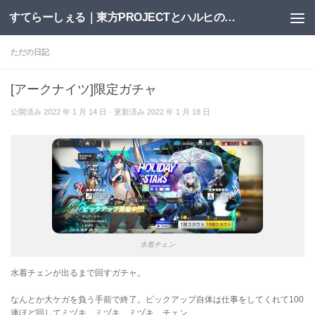
すてらーしぇる｜東方PROJECTとハルヒの二次創作サイト
コンテンツへスキップ
ただの日記
[アークナイツ]限定ガチャ
公開済み
2022 年 1 月 14 日
· 更新済み
2022 年 1 月 18 日
水着チェン
水着チェンが出るまで回すガチャ。
なんとか大ケガを負う手前で終了。ピックアップ自体は仕事をしてくれて100
連ほど回してミヅキ、ミヅキ、ミヅキ、チェン。