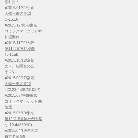
忘れた！
■2016/01/31/小倉
大⑨州東方祭13
C-15,16
■2015/12/月末/東京
コミックマーケット89
抽選漏れ
■2015/11/01/大阪
第11回東方紅楼夢
し-11ab
■2015/10/12/京都
文々。新聞友の会
十-26
■2015/09/27/福岡
大⑨州東方祭12
I-22,23(450C/610SP)
■2015/08/中旬/東京
コミックマーケット88
落選
■2015/05/10/東京
第12回博麗神社例大祭
な-10ab(3804C)
■2015/04/19/名古屋
東方名華祭9