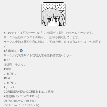
■このサイトは同人サークル「ウソ8割デマ2割」のホームページです。
サークル活動やイラストの展示、日記等を掲載しています。
サークル参加は関西中心に活動中。西は小倉、東は東京あたりまでが範囲で
す。
■高瀬川ユイ
サークル代表兼サイト管理人兼絵師兼提督兼ハンター。
■Lon
ほぼ売り子さん。
■流水
いるだけ。
■toki
いるだけ。
■サーバー
CORESERVERのCORE-MINIにて稼働中
■現使用パソコン(2013/3～)
OS:Winddows7 Pro 64bit
CPU:Core i7 3770(3.4GHz)