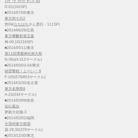
ｱﾝﾀﾞｰｸﾞﾗｳﾝﾄﾞｶｰﾆﾊﾞﾙ3
D-01(162SP)
■2014/07/06/東京
東方想七日2
想09(
ななはち
さん委託・111SP)
■2014/06/29/広島
東方椰麟祭第五幕
神-09,10(216SP)
■2014/05/11/東京
第11回博麗神社例大祭
N-38a(4,312サークル)
■2014/05/03-04/東京
砲雷撃戦！よーい！ 9
F-105(578/853サークル)
■2014/03/30/名古屋
東方名華祭8
A-23(334サークル)
■2014/03/09/奈良
仙仏蒐合
夢殿大祀廟-3
■2014/02/02/福岡
大⑨州東方祭⑨
霖-29,30(378サークル)
■2013/12/30/東京