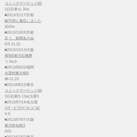
コミックマーケット85
2日目東セ-30a
■2013/11/17/京都
鎮守府に着任しました
呉04a
■2013/11/03/京都
文々。新聞友の会
DS-31,32
■2013/10/13/大阪
第9回東方紅楼夢
う-9a,b
■2013/09/22/福岡
大⑨州東方祭8
神-21,22
■2013/08/12/東京
コミックマーケット84
3日目東D-13a(当選!)
■2013/07/14/名古屋
ｱﾝﾀﾞｰｸﾞﾗｳﾝﾄﾞｶｰﾆﾊﾞﾙ2
A-6
■2013/07/07/大阪
東方鈴仙祭3
A03