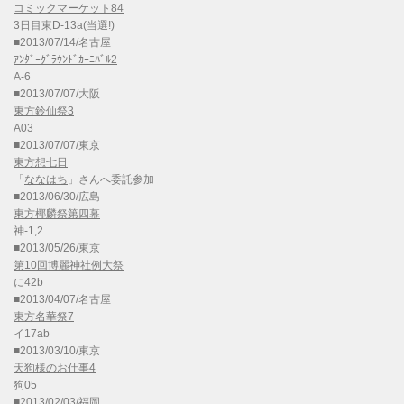
コミックマーケット84
3日目東D-13a(当選!)
■2013/07/14/名古屋
ｱﾝﾀﾞｰｸﾞﾗｳﾝﾄﾞｶｰﾆﾊﾞﾙ2
A-6
■2013/07/07/大阪
東方鈴仙祭3
A03
■2013/07/07/東京
東方想七日
「
ななはち
」さんへ委託参加
■2013/06/30/広島
東方椰麟祭第四幕
神-1,2
■2013/05/26/東京
第10回博麗神社例大祭
に42b
■2013/04/07/名古屋
東方名華祭7
イ17ab
■2013/03/10/東京
天狗様のお仕事4
狗05
■2013/02/03/福岡