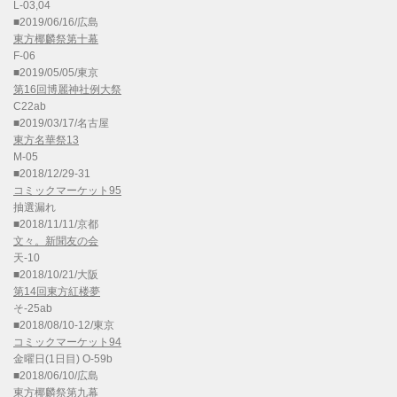
L-03,04
■2019/06/16/広島
東方椰麟祭第十幕
F-06
■2019/05/05/東京
第16回博麗神社例大祭
C22ab
■2019/03/17/名古屋
東方名華祭13
M-05
■2018/12/29-31
コミックマーケット95
抽選漏れ
■2018/11/11/京都
文々。新聞友の会
天-10
■2018/10/21/大阪
第14回東方紅楼夢
そ-25ab
■2018/08/10-12/東京
コミックマーケット94
金曜日(1日目) O-59b
■2018/06/10/広島
東方椰麟祭第九幕