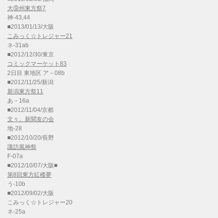
大⑨州東方祭7
神-43,44
■2013/01/13/大阪
こみっく☆トレジャー21
ネ-31ab
■2012/12/30/東京
コミックマーケット83
2日目 東地区 ア－08b
■2012/11/25/新潟
新潟東方祭11
あ－16a
■2012/11/04/京都
文々。新聞友の会
地-28
■2012/10/20/長野
諏訪風神祭
F-07a
■2012/10/07/大阪■
第8回東方紅楼夢
う-10b
■2012/09/02/大阪
こみっく☆トレジャー20
ネ-25a