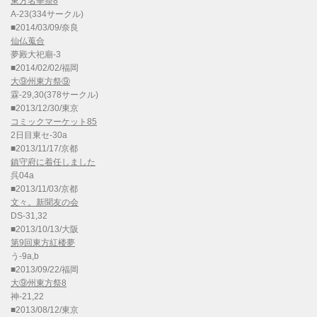
東方名華祭8
A-23(334サークル)
■2014/03/09/奈良
仙仏蒐合
夢殿大祀廟-3
■2014/02/02/福岡
大⑨州東方祭⑨
霖-29,30(378サークル)
■2013/12/30/東京
コミックマーケット85
2日目東セ-30a
■2013/11/17/京都
鎮守府に着任しました
呉04a
■2013/11/03/京都
文々。新聞友の会
DS-31,32
■2013/10/13/大阪
第9回東方紅楼夢
う-9a,b
■2013/09/22/福岡
大⑨州東方祭8
神-21,22
■2013/08/12/東京