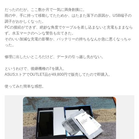
だったのだが。ここ数か月で一気に満身創痍に。
雨の中、手に持って移動してたためか、はたまた落下の原因か。USB端子の
調子がおかしくなった。
PCの接続ができず、絶妙な角度でケーブルを差し込まないと充電もままなら
ず。水玉マークのヘンな警告も出てきた。
そのいい加減な充電の影響か、バッテリーの持ちもなんか急に悪くなっちゃ
った。
修理に出したいところだけど、データの引っ越し先がない。
というわけで、後継機種の7を購入。
ASUSストアでOUTLET品が49,800円で販売してたので即購入。
使ってみた簡単な感想。