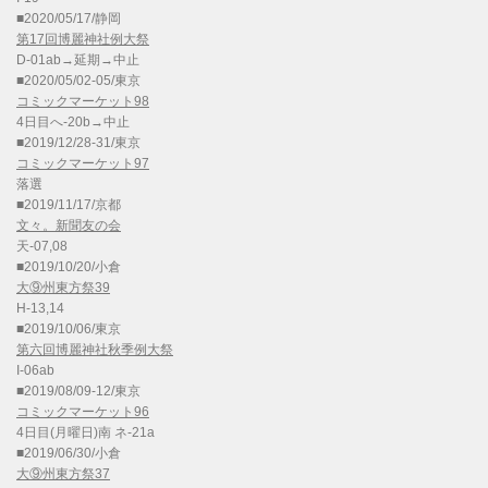
■2020/05/17/静岡
第17回博麗神社例大祭
D-01ab→延期→中止
■2020/05/02-05/東京
コミックマーケット98
4日目へ-20b→中止
■2019/12/28-31/東京
コミックマーケット97
落選
■2019/11/17/京都
文々。新聞友の会
天-07,08
■2019/10/20/小倉
大⑨州東方祭39
H-13,14
■2019/10/06/東京
第六回博麗神社秋季例大祭
I-06ab
■2019/08/09-12/東京
コミックマーケット96
4日目(月曜日)南 ネ-21a
■2019/06/30/小倉
大⑨州東方祭37