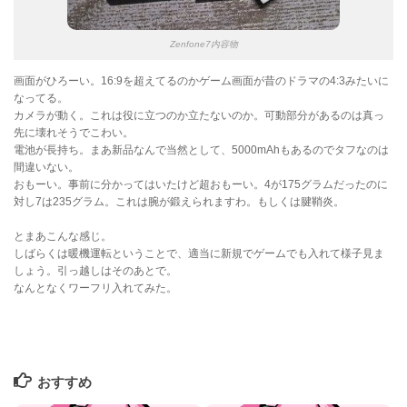
Zenfone7内容物
画面がひろーい。16:9を超えてるのかゲーム画面が昔のドラマの4:3みたいに
なってる。
カメラが動く。これは役に立つのか立たないのか。可動部分があるのは真っ
先に壊れそうでこわい。
電池が長持ち。まあ新品なんで当然として、5000mAhもあるのでタフなのは
間違いない。
おもーい。事前に分かってはいたけど超おもーい。4が175グラムだったのに
対し7は235グラム。これは腕が鍛えられますわ。もしくは腱鞘炎。
とまあこんな感じ。
しばらくは暖機運転ということで、適当に新規でゲームでも入れて様子見ま
しょう。引っ越しはそのあとで。
なんとなくワーフリ入れてみた。
おすすめ