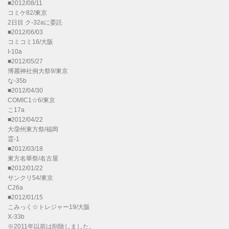
■2012/08/11
コミケ82/東京
2日目 ク-32aに委託
■2012/06/03
コミコミ16/大阪
I-10a
■2012/05/27
博麗神社例大祭9/東京
な-35b
■2012/04/30
COMIC1☆6/東京
こ17a
■2012/04/22
大⑨州東方祭/福岡
霊-1
■2012/03/18
東方名華祭/名古屋
■2012/01/22
サンクリ54/東京
C26a
■2012/01/15
こみっく☆トレジャー19/大阪
X-33b
※2011年以前は削除しました。