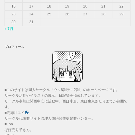
16
17
18
19
20
21
22
23
24
25
26
27
28
29
30
31
« 7月
プロフィール
■このサイトは同人サークル「ウソ8割デマ2割」のホームページです。
サークル活動やイラストの展示、日記等を掲載しています。
サークル参加は関西中心に活動中。西は小倉、東は東京あたりまでが範囲で
す。
■高瀬川ユイ
サークル代表兼サイト管理人兼絵師兼提督兼ハンター。
■Lon
ほぼ売り子さん。