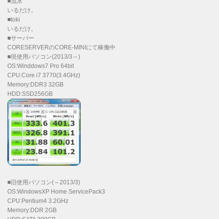
■流水
いるだけ。
■toki
いるだけ。
■サーバー
CORESERVERのCORE-MINIにて稼働中
■現使用パソコン(2013/3～)
OS:Winddows7 Pro 64bit
CPU:Core i7 3770(3.4GHz)
Memory:DDR3 32GB
HDD:SSD256GB
■旧使用パソコン(～2013/3)
OS:WindowsXP Home ServicePack3
CPU:Pentium4 3.2GHz
Memory:DDR 2GB