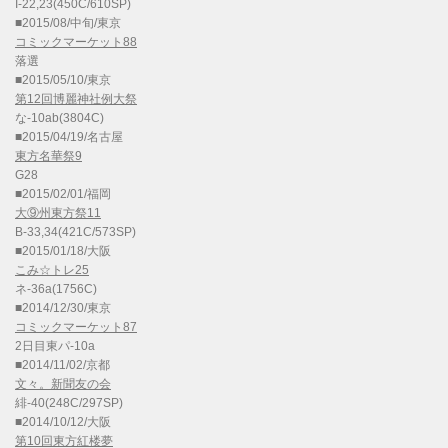
I-22,23(450C/610SP)
■2015/08/中旬/東京
コミックマーケット88
落選
■2015/05/10/東京
第12回博麗神社例大祭
な-10ab(3804C)
■2015/04/19/名古屋
東方名華祭9
G28
■2015/02/01/福岡
大⑨州東方祭11
B-33,34(421C/573SP)
■2015/01/18/大阪
こみ☆トレ25
ネ-36a(1756C)
■2014/12/30/東京
コミックマーケット87
2日目東パ-10a
■2014/11/02/京都
文々。新聞友の会
緋-40(248C/297SP)
■2014/10/12/大阪
第10回東方紅楼夢