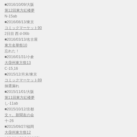
■2016/10/09/大阪
第12回東方紅楼夢
N-15ab
■2016/08/13/東京
コミックマーケット90
2日目 西 d-06b
■2016/03/13/名古屋
東方名華祭10
忘れた！
■2016/01/31/小倉
大⑨州東方祭13
C-15,16
■2015/12/月末/東京
コミックマーケット89
抽選漏れ
■2015/11/01/大阪
第11回東方紅楼夢
し-11ab
■2015/10/12/京都
文々。新聞友の会
十-26
■2015/09/27/福岡
大⑨州東方祭12