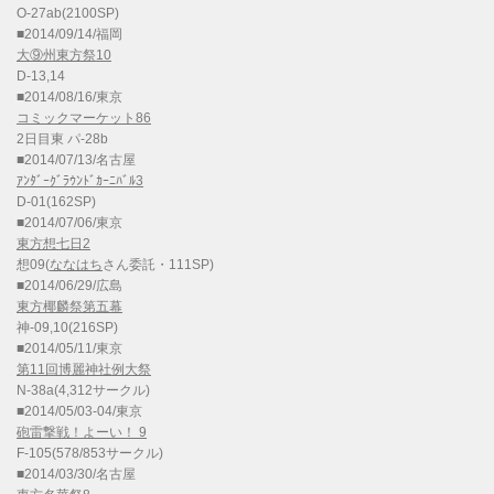
O-27ab(2100SP)
■2014/09/14/福岡
大⑨州東方祭10
D-13,14
■2014/08/16/東京
コミックマーケット86
2日目東 パ-28b
■2014/07/13/名古屋
ｱﾝﾀﾞｰｸﾞﾗｳﾝﾄﾞｶｰﾆﾊﾞﾙ3
D-01(162SP)
■2014/07/06/東京
東方想七日2
想09(
ななはち
さん委託・111SP)
■2014/06/29/広島
東方椰麟祭第五幕
神-09,10(216SP)
■2014/05/11/東京
第11回博麗神社例大祭
N-38a(4,312サークル)
■2014/05/03-04/東京
砲雷撃戦！よーい！ 9
F-105(578/853サークル)
■2014/03/30/名古屋