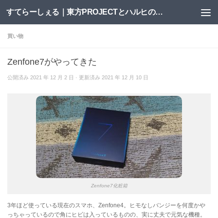
すてらーしぇる｜東方PROJECTとハルヒの二次創作サイト
コンテンツへスキップ
買い物
Zenfone7がやってきた
公開済み
2021 年 12 月 2 日
· 更新済み
2021 年 12 月 10 日
Zenfone7化粧箱
3年ほど使っている現在のスマホ、Zenfone4。ヒモなしバンジーを何度かや
っちゃっているので角にヒビは入っているものの、実に丈夫で元気な機種。