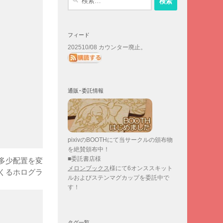
索:
フィード
202510/08 カウンター廃止。
通販･委託情報
pixivのBOOTHにて当サークルの頒布物
を絶賛頒布中！
■委託書店様
多少配置を変
メロンブックス
様にて6オンススキット
くるホログラ
ルおよびステンマグカップを委託中で
す！
タグ一覧