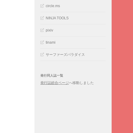
circle.ms
NINJA TOOLS
pixiv
tinami
サーファーズパラダイス
発行同人誌一覧
発行誌総合ページ
へ移動しました