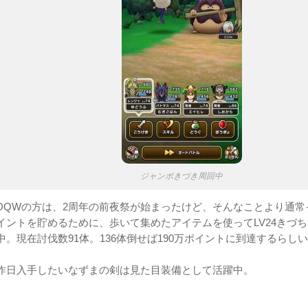
ジャンボきづき周回中
DQWの方は、2周年の前夜祭が始まったけど、そんなことより通常
イントを貯めるために、歩いて集めたアイテムを使ってLV24きづ
中。現在討伐数91体。136体倒せば190万ポイントに到達するらし
昨日入手したいなずまの剣は見た目装備として活躍中。