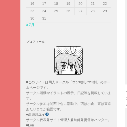
16
17
18
19
20
21
22
23
24
25
26
27
28
29
30
31
« 7月
プロフィール
■このサイトは同人サークル「ウソ8割デマ2割」のホー
ムページです。
サークル活動やイラストの展示、日記等を掲載していま
す。
サークル参加は関西中心に活動中。西は小倉、東は東京
あたりまでが範囲です。
■高瀬川ユイ
サークル代表兼サイト管理人兼絵師兼提督兼ハンター。
■Lon