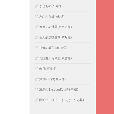
まぜもの(１見様)
みかんらぼ(toki様)
カガミの世界(カガミ様)
個人的趣味空間(紫月様)
川蝉の戯言(shion様)
幻想郷ぶらり旅(八雲様)
朱月(黒獣様)
洋燈印(荒海泰人様)
漆黒のBaselard(九野十弥様)
面舵いっぱいっぱい(けーひろ様)