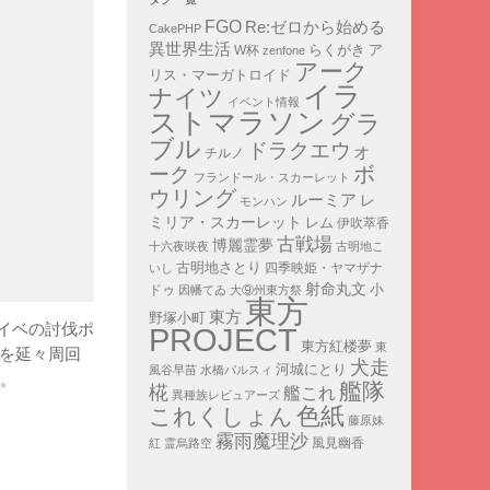
FGO
Re:ゼロから始める
CakePHP
異世界生活
ア
らくがき
W杯
zenfone
アーク
リス・マーガトロイド
イラ
ナイツ
イベント情報
ストマラソン
グラ
ブル
ドラクエウォ
チルノ
ボ
ーク
フランドール・スカーレット
ウリング
ルーミア
レ
モンハン
ミリア・スカーレット
レム
伊吹萃香
古戦場
博麗霊夢
十六夜咲夜
古明地こ
古明地さとり
四季映姫・ヤマザナ
いし
射命丸文
小
ドゥ
因幡てゐ
大⑨州東方祭
東方
東方
野塚小町
イベの討伐ポ
PROJECT
東方紅楼夢
東
ちを延々周回
犬走
河城にとり
風谷早苗
水橋パルスィ
い。
艦隊
椛
艦これ
異種族レビュアーズ
色紙
これくしょん
藤原妹
霧雨魔理沙
紅
霊烏路空
風見幽香