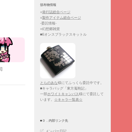
頒布物情報
○
発行誌総合ページ
○
製作アイテム総合ページ
-委託情報-
○幻想郷雑貨
■6オンスブラックスキットル
]
とらのあな
様にてふっくら委託中です。
■キャラバッグ「東方蒐鞄記」
一部
ホワイトキャンバス
様にて委託して
います。
☆キャラ一覧表☆
■０．内部リンク先
メンバー日記