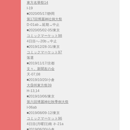
東方名華祭14
I-19
■2020/05/17/静岡
第17回博麗神社例大祭
D-01ab→延期→中止
■2020/05/02-05/東京
コミックマーケット98
4日目へ-20b→中止
■2019/12/28-31/東京
コミックマーケット97
落選
■2019/11/17/京都
文々。新聞友の会
天-07,08
■2019/10/20/小倉
大⑨州東方祭39
H-13,14
■2019/10/06/東京
第六回博麗神社秋季例大祭
I-06ab
■2019/08/09-12/東京
コミックマーケット96
4日目(月曜日)南 ネ-21a
■2019/06/30/小倉