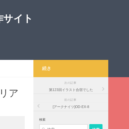
作サイト
続き
次の記事
クリア
第123回イラスト合宿でした
前の記事
[アークナイツ]OD-EX-8
検索
検