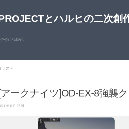
ROJECTとハルヒの二次創
西中心に活動中。
イラスト
[アークナイツ]OD-EX-8強襲
021 年 8 月 27 日