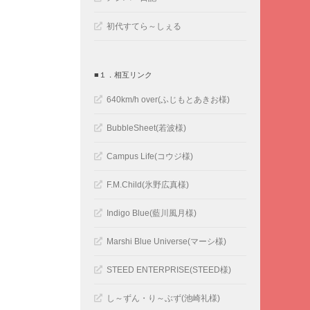
初代すてら～しぇる
■１．相互リンク
640km/h over(ふじもとあきお様)
BubbleSheet(若波様)
Campus Life(コウジ様)
F.M.Child(氷野広真様)
Indigo Blue(藍川風月様)
Marshi Blue Universe(マーシ様)
STEED ENTERPRISE(STEED様)
し～ずん・り～ぶず(池崎礼様)