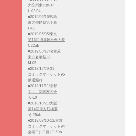
大⑨州東方祭37
L-03,04
■2019/06/16/広島
東方椰麟祭第十幕
F-06
■2019/05/05/東京
第16回博麗神社例大祭
C22ab
■2019/03/17/名古屋
東方名華祭13
M-05
■2018/12/29-31
コミックマーケット95
抽選漏れ
■2018/11/11/京都
文々。新聞友の会
天-10
■2018/10/21/大阪
第14回東方紅楼夢
そ-25ab
■2018/08/10-12/東京
コミックマーケット94
金曜日(1日目) O-59b