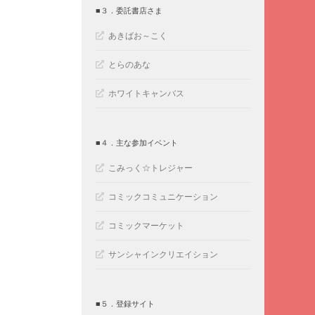
■３．委託書店さま
あきばお～こく
とらのあな
ホワイトキャンバス
■４．主な参加イベント
こみっく☆トレジャー
コミックコミュニケーション
コミックマーケット
サンシャインクリエイション
■５．登録サイト