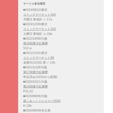
サークル参加履歴
■2024/08/12/東京
コミックマーケット104
月曜日 東地区 ト-17a
■2023/12/30/東京
コミックマーケット103
土曜日 東地区 ユ-18a
■2022/10/09/大阪
第18回東方紅楼夢
V12-a
■2021/12/31/東京
コミックマーケット99
金曜日(2日目) 東ソ-12b
■2021/11/28/大阪
第17回東方紅楼夢
申込済み(10/10から延期)
■2020/10/11/大阪
第16回東方紅楼夢
P31,32
■2020/09/06/大阪
超こみっくトレジャー2020
K-13b
■2020/08/09/名古屋