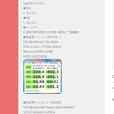
ほぼ売り子さん。
■流水
いるだけ。
■toki
いるだけ。
■サーバー
CORESERVERのCORE-MINIにて稼働中
■現使用パソコン(2013/3～)
OS:Winddows7 Pro 64bit
CPU:Core i7 3770(3.4GHz)
Memory:DDR3 32GB
HDD:SSD256GB
■旧使用パソコン(～2013/3)
OS:WindowsXP Home ServicePack3
CPU:Pentium4 3.2GHz