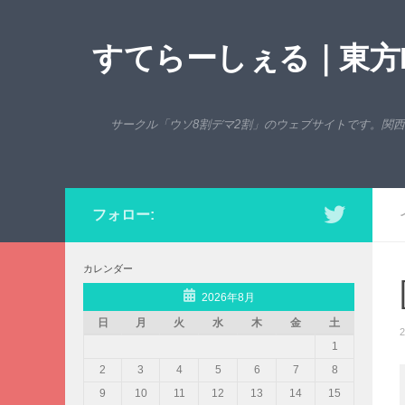
コンテンツへスキップ
すてらーしぇる｜東方P
サークル「ウソ8割デマ2割」のウェブサイトです。関
フォロー:
カレンダー
2026年8月
日
月
火
水
木
金
土
2
1
2
3
4
5
6
7
8
9
10
11
12
13
14
15