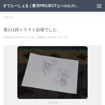
すてらーしぇる｜東方PROJECTとハルヒの二次創作サイト
コンテンツへスキップ
イラスト
第111回イラスト合宿でした
公開済み
2021 年 2 月 6 日
· 更新済み
2021 年 2 月 7 日
らくがき