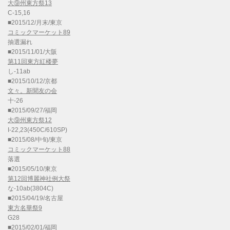
大⑨州東方祭13
C-15,16
■2015/12/月末/東京
コミックマーケット89
抽選漏れ
■2015/11/01/大阪
第11回東方紅楼夢
し-11ab
■2015/10/12/京都
文々。新聞友の会
十-26
■2015/09/27/福岡
大⑨州東方祭12
I-22,23(450C/610SP)
■2015/08/中旬/東京
コミックマーケット88
落選
■2015/05/10/東京
第12回博麗神社例大祭
な-10ab(3804C)
■2015/04/19/名古屋
東方名華祭9
G28
■2015/02/01/福岡