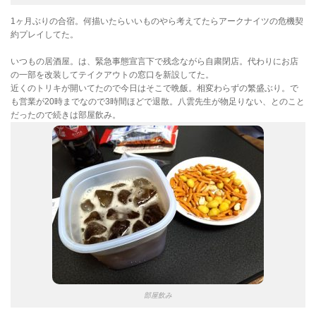
1ヶ月ぶりの合宿。何描いたらいいものやら考えてたらアークナイツの危機契
約プレイしてた。
いつもの居酒屋。は、緊急事態宣言下で残念ながら自粛閉店。代わりにお店
の一部を改装してテイクアウトの窓口を新設してた。
近くのトリキが開いてたので今日はそこで晩飯。相変わらずの繁盛ぶり。で
も営業が20時までなので3時間ほどで退散。八雲先生が物足りない、とのこと
だったので続きは部屋飲み。
部屋飲み