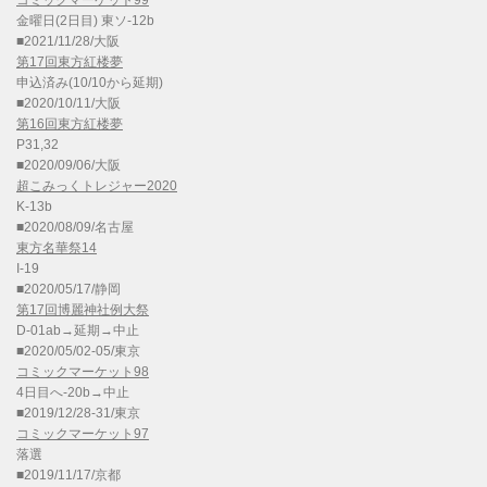
コミックマーケット99
金曜日(2日目) 東ソ-12b
■2021/11/28/大阪
第17回東方紅楼夢
申込済み(10/10から延期)
■2020/10/11/大阪
第16回東方紅楼夢
P31,32
■2020/09/06/大阪
超こみっくトレジャー2020
K-13b
■2020/08/09/名古屋
東方名華祭14
I-19
■2020/05/17/静岡
第17回博麗神社例大祭
D-01ab→延期→中止
■2020/05/02-05/東京
コミックマーケット98
4日目へ-20b→中止
■2019/12/28-31/東京
コミックマーケット97
落選
■2019/11/17/京都