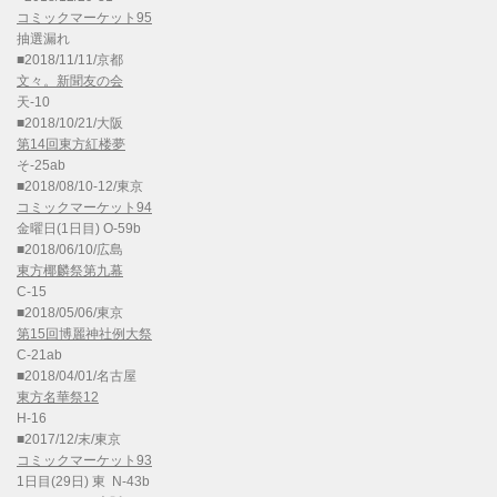
コミックマーケット95
抽選漏れ
■2018/11/11/京都
文々。新聞友の会
天-10
■2018/10/21/大阪
第14回東方紅楼夢
そ-25ab
■2018/08/10-12/東京
コミックマーケット94
金曜日(1日目) O-59b
■2018/06/10/広島
東方椰麟祭第九幕
C-15
■2018/05/06/東京
第15回博麗神社例大祭
C-21ab
■2018/04/01/名古屋
東方名華祭12
H-16
■2017/12/末/東京
コミックマーケット93
1日目(29日) 東 N-43b