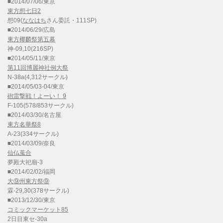
■2014/07/06/東京
東方想七日2
想09(
ななはち
さん委託・111SP)
■2014/06/29/広島
東方椰麟祭第五幕
神-09,10(216SP)
■2014/05/11/東京
第11回博麗神社例大祭
N-38a(4,312サークル)
■2014/05/03-04/東京
砲雷撃戦！よーい！ 9
F-105(578/853サークル)
■2014/03/30/名古屋
東方名華祭8
A-23(334サークル)
■2014/03/09/奈良
仙仏蒐合
夢殿大祀廟-3
■2014/02/02/福岡
大⑨州東方祭⑨
霖-29,30(378サークル)
■2013/12/30/東京
コミックマーケット85
2日目東セ-30a