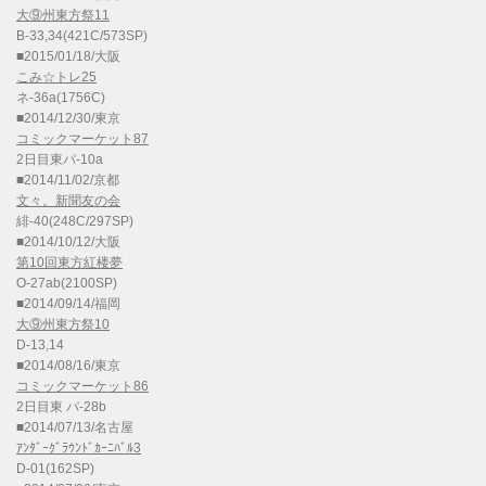
大⑨州東方祭11
B-33,34(421C/573SP)
■2015/01/18/大阪
こみ☆トレ25
ネ-36a(1756C)
■2014/12/30/東京
コミックマーケット87
2日目東パ-10a
■2014/11/02/京都
文々。新聞友の会
緋-40(248C/297SP)
■2014/10/12/大阪
第10回東方紅楼夢
O-27ab(2100SP)
■2014/09/14/福岡
大⑨州東方祭10
D-13,14
■2014/08/16/東京
コミックマーケット86
2日目東 パ-28b
■2014/07/13/名古屋
ｱﾝﾀﾞｰｸﾞﾗｳﾝﾄﾞｶｰﾆﾊﾞﾙ3
D-01(162SP)