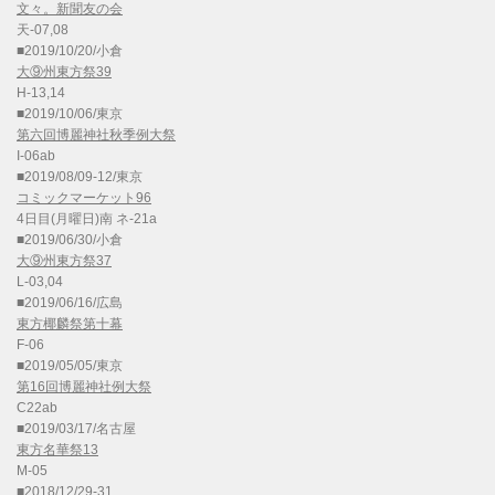
文々。新聞友の会
天-07,08
■2019/10/20/小倉
大⑨州東方祭39
H-13,14
■2019/10/06/東京
第六回博麗神社秋季例大祭
I-06ab
■2019/08/09-12/東京
コミックマーケット96
4日目(月曜日)南 ネ-21a
■2019/06/30/小倉
大⑨州東方祭37
L-03,04
■2019/06/16/広島
東方椰麟祭第十幕
F-06
■2019/05/05/東京
第16回博麗神社例大祭
C22ab
■2019/03/17/名古屋
東方名華祭13
M-05
■2018/12/29-31