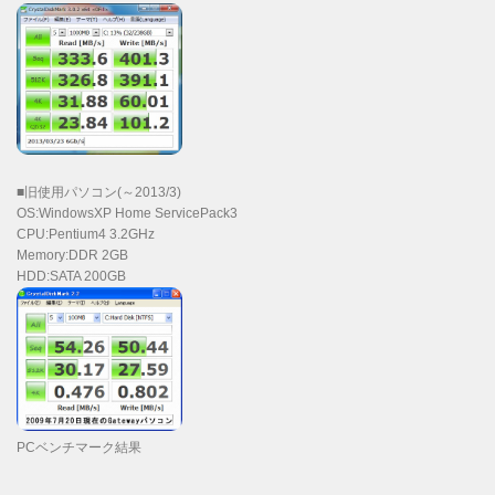
■旧使用パソコン(～2013/3)
OS:WindowsXP Home ServicePack3
CPU:Pentium4 3.2GHz
Memory:DDR 2GB
HDD:SATA 200GB
PCベンチマーク結果