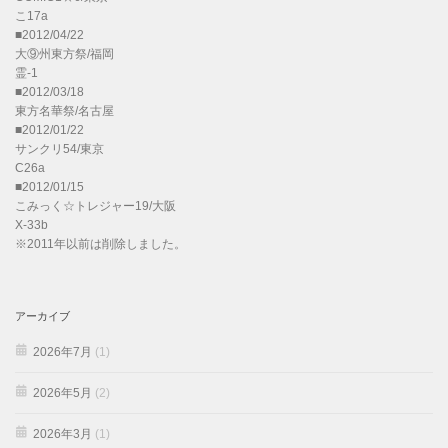
こ17a
■2012/04/22
大⑨州東方祭/福岡
霊-1
■2012/03/18
東方名華祭/名古屋
■2012/01/22
サンクリ54/東京
C26a
■2012/01/15
こみっく☆トレジャー19/大阪
X-33b
※2011年以前は削除しました。
アーカイブ
2026年7月
(1)
2026年5月
(2)
2026年3月
(1)