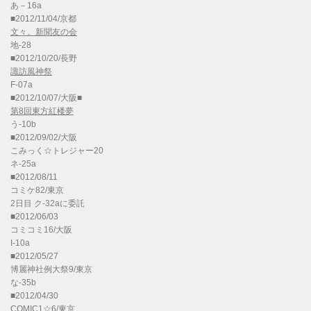
あ－16a
■2012/11/04/京都
文々。新聞友の会
地-28
■2012/10/20/長野
諏訪風神祭
F-07a
■2012/10/07/大阪■
第8回東方紅楼夢
う-10b
■2012/09/02/大阪
こみっく☆トレジャー20
ネ-25a
■2012/08/11
コミケ82/東京
2日目 ク-32aに委託
■2012/06/03
コミコミ16/大阪
I-10a
■2012/05/27
博麗神社例大祭9/東京
な-35b
■2012/04/30
COMIC1☆6/東京