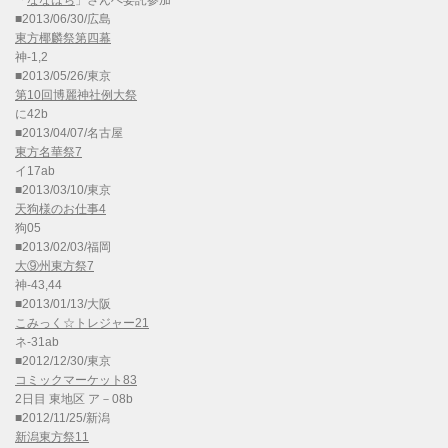
「
ななはち
」さんへ委託参加
■2013/06/30/広島
東方椰麟祭第四幕
神-1,2
■2013/05/26/東京
第10回博麗神社例大祭
に42b
■2013/04/07/名古屋
東方名華祭7
イ17ab
■2013/03/10/東京
天狗様のお仕事4
狗05
■2013/02/03/福岡
大⑨州東方祭7
神-43,44
■2013/01/13/大阪
こみっく☆トレジャー21
ネ-31ab
■2012/12/30/東京
コミックマーケット83
2日目 東地区 ア－08b
■2012/11/25/新潟
新潟東方祭11