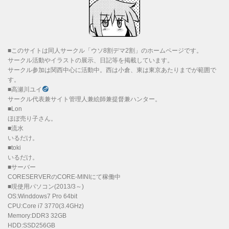
■このサイトは同人サークル「ウソ8割デマ2割」のホームページです。
サークル活動やイラストの展示、日記等を掲載しています。
サークル参加は関西中心に活動中。西は小倉、東は東京あたりまでが範囲で
す。
■高瀬川ユイ
サークル代表兼サイト管理人兼絵師兼提督兼ハンター。
■Lon
ほぼ売り子さん。
■流水
いるだけ。
■toki
いるだけ。
■サーバー
CORESERVERのCORE-MINIにて稼働中
■現使用パソコン(2013/3～)
OS:Winddows7 Pro 64bit
CPU:Core i7 3770(3.4GHz)
Memory:DDR3 32GB
HDD:SSD256GB