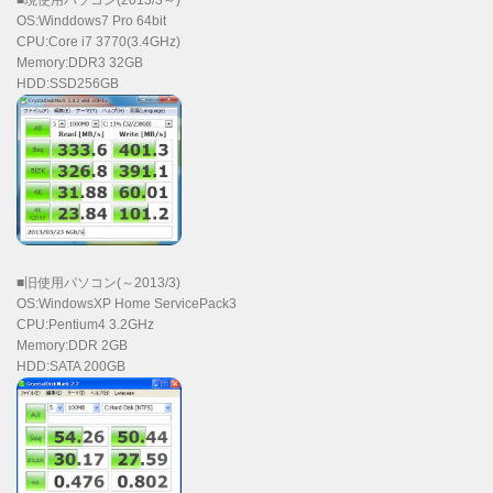
OS:Winddows7 Pro 64bit
CPU:Core i7 3770(3.4GHz)
Memory:DDR3 32GB
HDD:SSD256GB
■旧使用パソコン(～2013/3)
OS:WindowsXP Home ServicePack3
CPU:Pentium4 3.2GHz
Memory:DDR 2GB
HDD:SATA 200GB