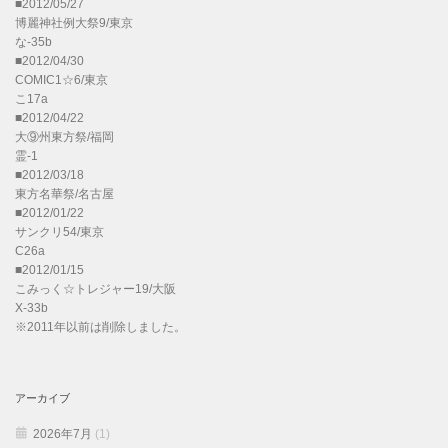
■2012/05/27
博麗神社例大祭9/東京
な-35b
■2012/04/30
COMIC1☆6/東京
こ17a
■2012/04/22
大⑨州東方祭/福岡
霊-1
■2012/03/18
東方名華祭/名古屋
■2012/01/22
サンクリ54/東京
C26a
■2012/01/15
こみっく☆トレジャー19/大阪
X-33b
※2011年以前は削除しました。
アーカイブ
2026年7月
(1)