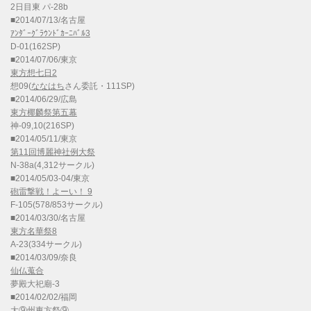
2日目東 パ-28b
■2014/07/13/名古屋
ｱﾝﾀﾞｰｸﾞﾗｳﾝﾄﾞｶｰﾆﾊﾞﾙ3
D-01(162SP)
■2014/07/06/東京
東方想七日2
想09(
ななはち
さん委託・111SP)
■2014/06/29/広島
東方椰麟祭第五幕
神-09,10(216SP)
■2014/05/11/東京
第11回博麗神社例大祭
N-38a(4,312サークル)
■2014/05/03-04/東京
砲雷撃戦！よーい！ 9
F-105(578/853サークル)
■2014/03/30/名古屋
東方名華祭8
A-23(334サークル)
■2014/03/09/奈良
仙仏蒐合
夢殿大祀廟-3
■2014/02/02/福岡
大⑨州東方祭⑨