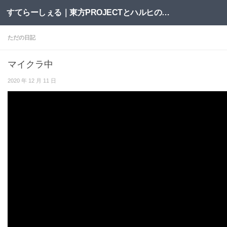
すてらーしぇる｜東方PROJECTとハルヒの二次創作サイト
コンテンツへスキップ
ただの日記
マイクラ中
2020 年 12 月 11 日