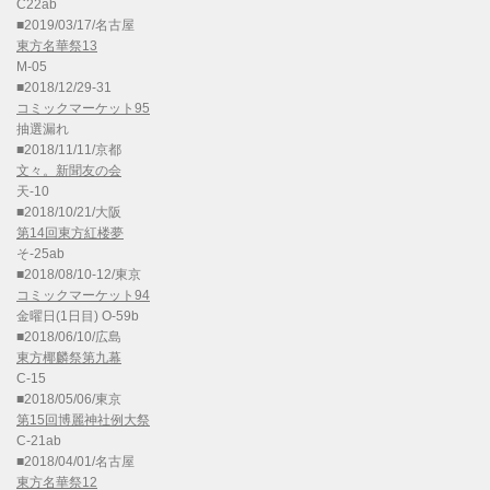
C22ab
■2019/03/17/名古屋
東方名華祭13
M-05
■2018/12/29-31
コミックマーケット95
抽選漏れ
■2018/11/11/京都
文々。新聞友の会
天-10
■2018/10/21/大阪
第14回東方紅楼夢
そ-25ab
■2018/08/10-12/東京
コミックマーケット94
金曜日(1日目) O-59b
■2018/06/10/広島
東方椰麟祭第九幕
C-15
■2018/05/06/東京
第15回博麗神社例大祭
C-21ab
■2018/04/01/名古屋
東方名華祭12