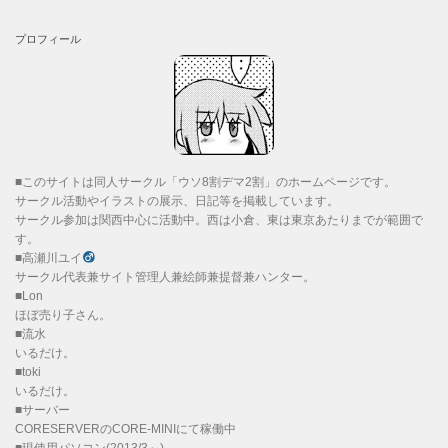
プロフィール
■このサイトは同人サークル「ウソ8割デマ2割」のホームページです。
サークル活動やイラストの展示、日記等を掲載しています。
サークル参加は関西中心に活動中。西は小倉、東は東京あたりまでが範囲で
す。
■高瀬川ユイ
サークル代表兼サイト管理人兼絵師兼提督兼ハンター。
■Lon
ほぼ売り子さん。
■流水
いるだけ。
■toki
いるだけ。
■サーバー
CORESERVERのCORE-MINIにて稼働中
■現使用パソコン(2013/3～)