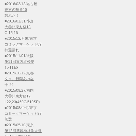
■2016/03/13/名古屋
東方名華祭10
忘れた！
■2016/01/31/小倉
大⑨州東方祭13
C-15,16
■2015/12/月末/東京
コミックマーケット89
抽選漏れ
■2015/11/01/大阪
第11回東方紅楼夢
し-11ab
■2015/10/12/京都
文々。新聞友の会
十-26
■2015/09/27/福岡
大⑨州東方祭12
I-22,23(450C/610SP)
■2015/08/中旬/東京
コミックマーケット88
落選
■2015/05/10/東京
第12回博麗神社例大祭