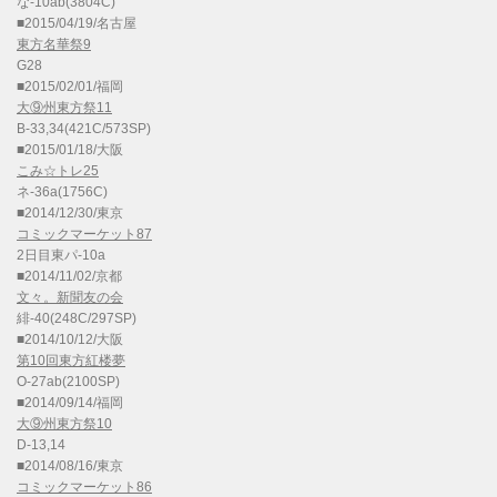
な-10ab(3804C)
■2015/04/19/名古屋
東方名華祭9
G28
■2015/02/01/福岡
大⑨州東方祭11
B-33,34(421C/573SP)
■2015/01/18/大阪
こみ☆トレ25
ネ-36a(1756C)
■2014/12/30/東京
コミックマーケット87
2日目東パ-10a
■2014/11/02/京都
文々。新聞友の会
緋-40(248C/297SP)
■2014/10/12/大阪
第10回東方紅楼夢
O-27ab(2100SP)
■2014/09/14/福岡
大⑨州東方祭10
D-13,14
■2014/08/16/東京
コミックマーケット86