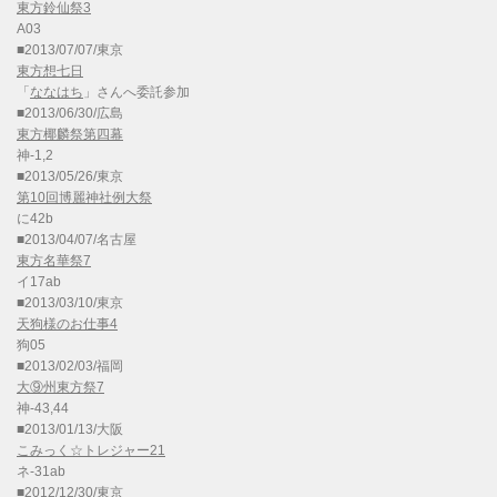
東方鈴仙祭3
A03
■2013/07/07/東京
東方想七日
「
ななはち
」さんへ委託参加
■2013/06/30/広島
東方椰麟祭第四幕
神-1,2
■2013/05/26/東京
第10回博麗神社例大祭
に42b
■2013/04/07/名古屋
東方名華祭7
イ17ab
■2013/03/10/東京
天狗様のお仕事4
狗05
■2013/02/03/福岡
大⑨州東方祭7
神-43,44
■2013/01/13/大阪
こみっく☆トレジャー21
ネ-31ab
■2012/12/30/東京