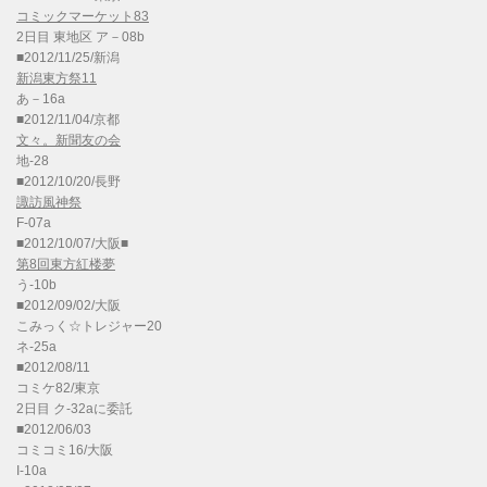
コミックマーケット83
2日目 東地区 ア－08b
■2012/11/25/新潟
新潟東方祭11
あ－16a
■2012/11/04/京都
文々。新聞友の会
地-28
■2012/10/20/長野
諏訪風神祭
F-07a
■2012/10/07/大阪■
第8回東方紅楼夢
う-10b
■2012/09/02/大阪
こみっく☆トレジャー20
ネ-25a
■2012/08/11
コミケ82/東京
2日目 ク-32aに委託
■2012/06/03
コミコミ16/大阪
I-10a