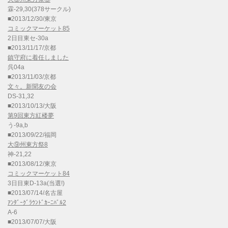
霖-29,30(378サークル)
■2013/12/30/東京
コミックマーケット85
2日目東セ-30a
■2013/11/17/京都
鎮守府に着任しました
呉04a
■2013/11/03/京都
文々。新聞友の会
DS-31,32
■2013/10/13/大阪
第9回東方紅楼夢
う-9a,b
■2013/09/22/福岡
大⑨州東方祭8
神-21,22
■2013/08/12/東京
コミックマーケット84
3日目東D-13a(当選!)
■2013/07/14/名古屋
ｱﾝﾀﾞｰｸﾞﾗｳﾝﾄﾞｶｰﾆﾊﾞﾙ2
A-6
■2013/07/07/大阪