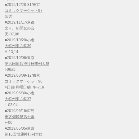
■2019/12/28-31/東京
コミックマーケット97
落選
■2019/11/17/京都
文々。新聞友の会
天-07,08
■2019/10/20/小倉
大⑨州東方祭39
H-13,14
■2019/10/06/東京
第六回博麗神社秋季例大祭
I-06ab
■2019/08/09-12/東京
コミックマーケット96
4日目(月曜日)南 ネ-21a
■2019/06/30/小倉
大⑨州東方祭37
L-03,04
■2019/06/16/広島
東方椰麟祭第十幕
F-06
■2019/05/05/東京
第16回博麗神社例大祭