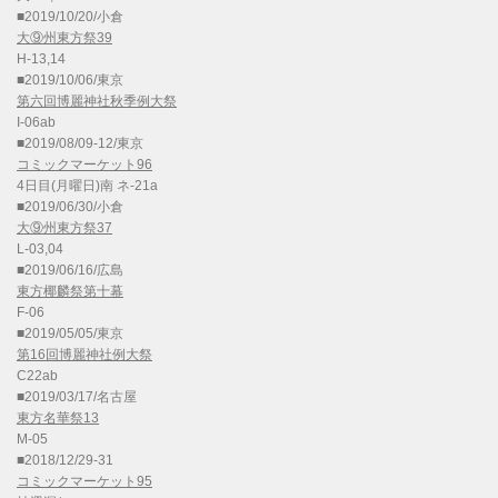
■2019/10/20/小倉
大⑨州東方祭39
H-13,14
■2019/10/06/東京
第六回博麗神社秋季例大祭
I-06ab
■2019/08/09-12/東京
コミックマーケット96
4日目(月曜日)南 ネ-21a
■2019/06/30/小倉
大⑨州東方祭37
L-03,04
■2019/06/16/広島
東方椰麟祭第十幕
F-06
■2019/05/05/東京
第16回博麗神社例大祭
C22ab
■2019/03/17/名古屋
東方名華祭13
M-05
■2018/12/29-31
コミックマーケット95