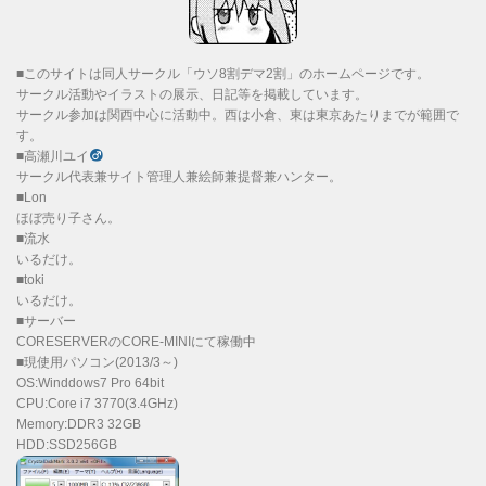
■このサイトは同人サークル「ウソ8割デマ2割」のホームページです。
サークル活動やイラストの展示、日記等を掲載しています。
サークル参加は関西中心に活動中。西は小倉、東は東京あたりまでが範囲で
す。
■高瀬川ユイ
サークル代表兼サイト管理人兼絵師兼提督兼ハンター。
■Lon
ほぼ売り子さん。
■流水
いるだけ。
■toki
いるだけ。
■サーバー
CORESERVERのCORE-MINIにて稼働中
■現使用パソコン(2013/3～)
OS:Winddows7 Pro 64bit
CPU:Core i7 3770(3.4GHz)
Memory:DDR3 32GB
HDD:SSD256GB