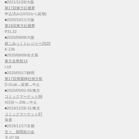
■2021/11/28/大阪
第17回東方紅楼夢
申込済み(10/10から延期)
■2020/10/11/大阪
第16回東方紅楼夢
P31,32
■2020/09/06/大阪
超こみっくトレジャー2020
K-13b
■2020/08/09/名古屋
東方名華祭14
I-19
■2020/05/17/静岡
第17回博麗神社例大祭
D-01ab→延期→中止
■2020/05/02-05/東京
コミックマーケット98
4日目へ-20b→中止
■2019/12/28-31/東京
コミックマーケット97
落選
■2019/11/17/京都
文々。新聞友の会
天-07,08