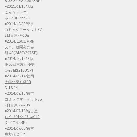
B-33,34(421C/573SP)
■2015/01/18/大阪
こみ☆トレ25
ネ-36a(1756C)
■2014/12/30/東京
コミックマーケット87
2日目東パ-10a
■2014/11/02/京都
文々。新聞友の会
緋-40(248C/297SP)
■2014/10/12/大阪
第10回東方紅楼夢
O-27ab(2100SP)
■2014/09/14/福岡
大⑨州東方祭10
D-13,14
■2014/08/16/東京
コミックマーケット86
2日目東 パ-28b
■2014/07/13/名古屋
ｱﾝﾀﾞｰｸﾞﾗｳﾝﾄﾞｶｰﾆﾊﾞﾙ3
D-01(162SP)
■2014/07/06/東京
東方想七日2