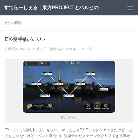
すてらーしぇる｜東方PROJECTとハルヒの二次創作サイト
コンテンツへスキップ
ただの日記
EX後半戦ムズい
公開済み
2020 年 11 月 7 日
· 更新済み
2020 年 11 月 7 日
EXステージ
EXステージ挑戦中。が、キツい。やっとこさEX-7までクリアできたけど、と
てもじゃないけどイベント期間中に強襲含めたステージ全クリアできる気が