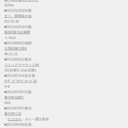
呉04a
■2013/11/03/京都
文々。新聞友の会
DS-31,32
■2013/10/13/大阪
第9回東方紅楼夢
う-9a,b
■2013/09/22/福岡
大⑨州東方祭8
神-21,22
■2013/08/12/東京
コミックマーケット84
3日目東D-13a(当選!)
■2013/07/14/名古屋
ｱﾝﾀﾞｰｸﾞﾗｳﾝﾄﾞｶｰﾆﾊﾞﾙ2
A-6
■2013/07/07/大阪
東方鈴仙祭3
A03
■2013/07/07/東京
東方想七日
「
ななはち
」さんへ委託参加
■2013/06/30/広島