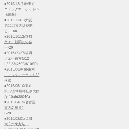
■2015/12/月末/東京
コミックマーケット89
抽選漏れ
■2015/11/01/大阪
第11回東方紅楼夢
し-11ab
■2015/10/12/京都
文々。新聞友の会
十-26
■2015/09/27/福岡
大⑨州東方祭12
I-22,23(450C/610SP)
■2015/08/中旬/東京
コミックマーケット88
落選
■2015/05/10/東京
第12回博麗神社例大祭
な-10ab(3804C)
■2015/04/19/名古屋
東方名華祭9
G28
■2015/02/01/福岡
大⑨州東方祭11