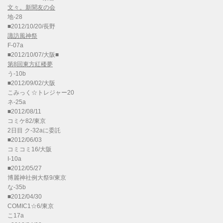
文々。新聞友の会
地-28
■2012/10/20/長野
諏訪風神祭
F-07a
■2012/10/07/大阪■
第8回東方紅楼夢
う-10b
■2012/09/02/大阪
こみっく☆トレジャー20
ネ-25a
■2012/08/11
コミケ82/東京
2日目 ク-32aに委託
■2012/06/03
コミコミ16/大阪
I-10a
■2012/05/27
博麗神社例大祭9/東京
な-35b
■2012/04/30
COMIC1☆6/東京
こ17a