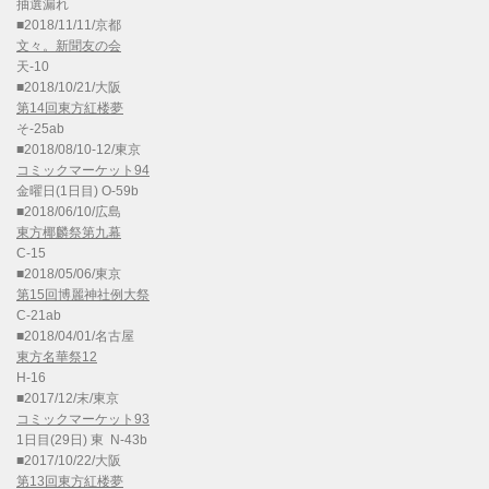
抽選漏れ
■2018/11/11/京都
文々。新聞友の会
天-10
■2018/10/21/大阪
第14回東方紅楼夢
そ-25ab
■2018/08/10-12/東京
コミックマーケット94
金曜日(1日目) O-59b
■2018/06/10/広島
東方椰麟祭第九幕
C-15
■2018/05/06/東京
第15回博麗神社例大祭
C-21ab
■2018/04/01/名古屋
東方名華祭12
H-16
■2017/12/末/東京
コミックマーケット93
1日目(29日) 東 N-43b
■2017/10/22/大阪
第13回東方紅楼夢