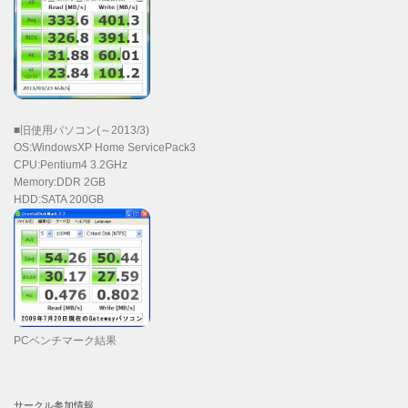
■旧使用パソコン(～2013/3)
OS:WindowsXP Home ServicePack3
CPU:Pentium4 3.2GHz
Memory:DDR 2GB
HDD:SATA 200GB
PCベンチマーク結果
サークル参加情報