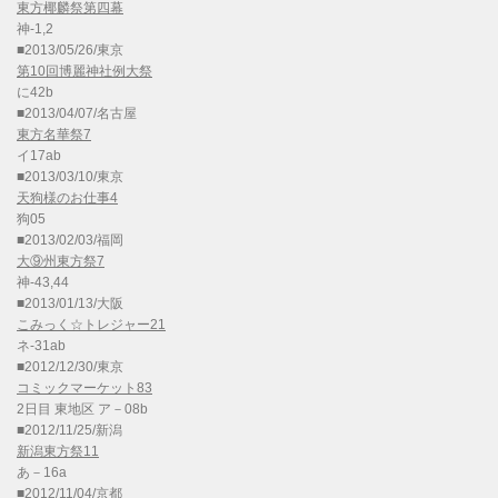
東方椰麟祭第四幕
神-1,2
■2013/05/26/東京
第10回博麗神社例大祭
に42b
■2013/04/07/名古屋
東方名華祭7
イ17ab
■2013/03/10/東京
天狗様のお仕事4
狗05
■2013/02/03/福岡
大⑨州東方祭7
神-43,44
■2013/01/13/大阪
こみっく☆トレジャー21
ネ-31ab
■2012/12/30/東京
コミックマーケット83
2日目 東地区 ア－08b
■2012/11/25/新潟
新潟東方祭11
あ－16a
■2012/11/04/京都