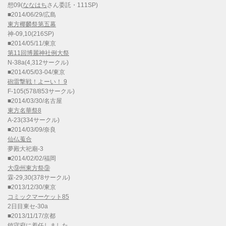
想09(
ななはち
さん委託・111SP)
■2014/06/29/広島
東方椰麟祭第五幕
神-09,10(216SP)
■2014/05/11/東京
第11回博麗神社例大祭
N-38a(4,312サークル)
■2014/05/03-04/東京
砲雷撃戦！よーい！ 9
F-105(578/853サークル)
■2014/03/30/名古屋
東方名華祭8
A-23(334サークル)
■2014/03/09/奈良
仙仏蒐合
夢殿大祀廟-3
■2014/02/02/福岡
大⑨州東方祭⑨
霖-29,30(378サークル)
■2013/12/30/東京
コミックマーケット85
2日目東セ-30a
■2013/11/17/京都
鎮守府に着任しました