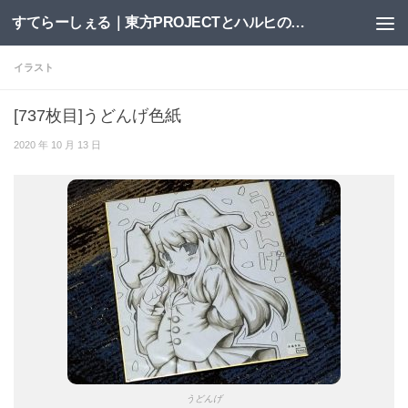
すてらーしぇる｜東方PROJECTとハルヒの二次創作サイト
コンテンツへスキップ
イラスト
[737枚目]うどんげ色紙
2020 年 10 月 13 日
うどんげ