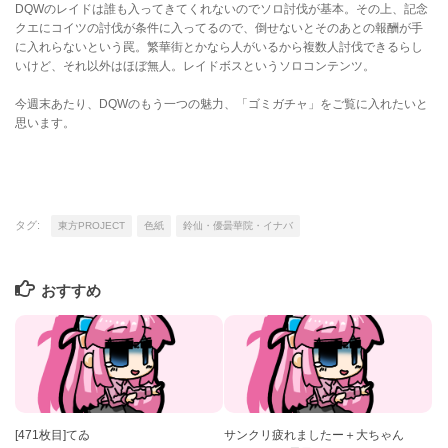
DQWのレイドは誰も入ってきてくれないのでソロ討伐が基本。その上、記念
クエにコイツの討伐が条件に入ってるので、倒せないとそのあとの報酬が手
に入れらないという罠。繁華街とかなら人がいるから複数人討伐できるらし
いけど、それ以外はほぼ無人。レイドボスというソロコンテンツ。
今週末あたり、DQWのもう一つの魅力、「ゴミガチャ」をご覧に入れたいと
思います。
タグ:
東方PROJECT
色紙
鈴仙・優曇華院・イナバ
おすすめ
[471枚目]てゐ
サンクリ疲れましたー＋大ちゃん