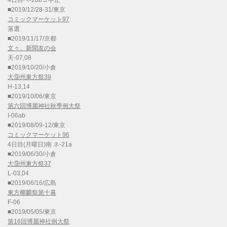
4日目へ-20b→中止
■2019/12/28-31/東京
コミックマーケット97
落選
■2019/11/17/京都
文々。新聞友の会
天-07,08
■2019/10/20/小倉
大⑨州東方祭39
H-13,14
■2019/10/06/東京
第六回博麗神社秋季例大祭
I-06ab
■2019/08/09-12/東京
コミックマーケット96
4日目(月曜日)南 ネ-21a
■2019/06/30/小倉
大⑨州東方祭37
L-03,04
■2019/06/16/広島
東方椰麟祭第十幕
F-06
■2019/05/05/東京
第16回博麗神社例大祭