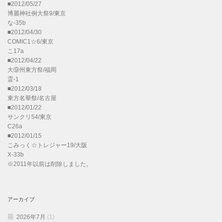
■2012/05/27
博麗神社例大祭9/東京
な-35b
■2012/04/30
COMIC1☆6/東京
こ17a
■2012/04/22
大⑨州東方祭/福岡
霊-1
■2012/03/18
東方名華祭/名古屋
■2012/01/22
サンクリ54/東京
C26a
■2012/01/15
こみっく☆トレジャー19/大阪
X-33b
※2011年以前は削除しました。
アーカイブ
2026年7月
(1)