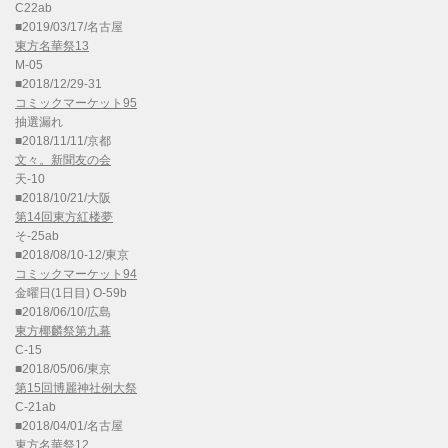
C22ab
■2019/03/17/名古屋
東方名華祭13
M-05
■2018/12/29-31
コミックマーケット95
抽選漏れ
■2018/11/11/京都
文々。新聞友の会
天-10
■2018/10/21/大阪
第14回東方紅楼夢
そ-25ab
■2018/08/10-12/東京
コミックマーケット94
金曜日(1日目) O-59b
■2018/06/10/広島
東方椰麟祭第九幕
C-15
■2018/05/06/東京
第15回博麗神社例大祭
C-21ab
■2018/04/01/名古屋
東方名華祭12