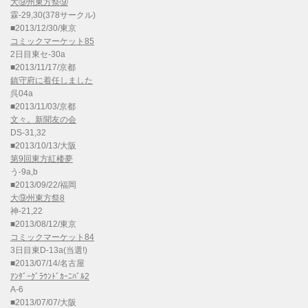
大⑨州東方祭⑨
霖-29,30(378サークル)
■2013/12/30/東京
コミックマーケット85
2日目東セ-30a
■2013/11/17/京都
鎮守府に着任しました
呉04a
■2013/11/03/京都
文々。新聞友の会
DS-31,32
■2013/10/13/大阪
第9回東方紅楼夢
う-9a,b
■2013/09/22/福岡
大⑨州東方祭8
神-21,22
■2013/08/12/東京
コミックマーケット84
3日目東D-13a(当選!)
■2013/07/14/名古屋
ｱﾝﾀﾞｰｸﾞﾗｳﾝﾄﾞｶｰﾆﾊﾞﾙ2
A-6
■2013/07/07/大阪