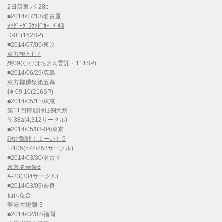
2日目東 パ-28b
■2014/07/13/名古屋
ｱﾝﾀﾞｰｸﾞﾗｳﾝﾄﾞｶｰﾆﾊﾞﾙ3
D-01(162SP)
■2014/07/06/東京
東方想七日2
想09(
ななはち
さん委託・111SP)
■2014/06/29/広島
東方椰麟祭第五幕
神-09,10(216SP)
■2014/05/11/東京
第11回博麗神社例大祭
N-38a(4,312サークル)
■2014/05/03-04/東京
砲雷撃戦！よーい！ 9
F-105(578/853サークル)
■2014/03/30/名古屋
東方名華祭8
A-23(334サークル)
■2014/03/09/奈良
仙仏蒐合
夢殿大祀廟-3
■2014/02/02/福岡