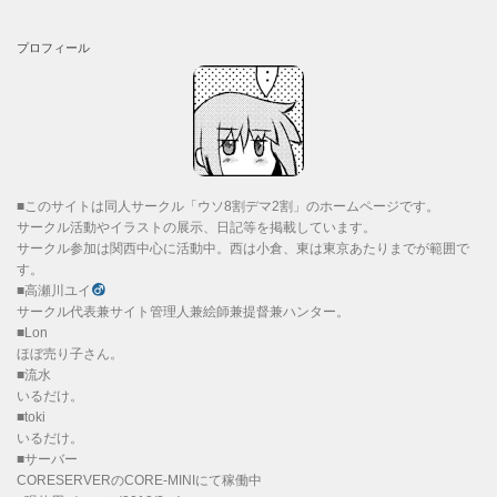
プロフィール
■このサイトは同人サークル「ウソ8割デマ2割」のホームページです。
サークル活動やイラストの展示、日記等を掲載しています。
サークル参加は関西中心に活動中。西は小倉、東は東京あたりまでが範囲で
す。
■高瀬川ユイ
サークル代表兼サイト管理人兼絵師兼提督兼ハンター。
■Lon
ほぼ売り子さん。
■流水
いるだけ。
■toki
いるだけ。
■サーバー
CORESERVERのCORE-MINIにて稼働中