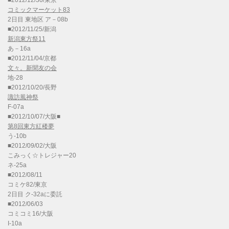
■2012/12/30/東京
コミックマーケット83
2日目 東地区 ア－08b
■2012/11/25/新潟
新潟東方祭11
あ－16a
■2012/11/04/京都
文々。新聞友の会
地-28
■2012/10/20/長野
諏訪風神祭
F-07a
■2012/10/07/大阪■
第8回東方紅楼夢
う-10b
■2012/09/02/大阪
こみっく☆トレジャー20
ネ-25a
■2012/08/11
コミケ82/東京
2日目 ク-32aに委託
■2012/06/03
コミコミ16/大阪
I-10a