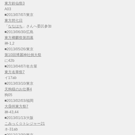
東方鈴仙祭3
A03
■2013/07/07/東京
東方想七日
「
ななはち
」さんへ委託参加
■2013/06/30/広島
東方椰麟祭第四幕
神-1,2
■2013/05/26/東京
第10回博麗神社例大祭
に42b
■2013/04/07/名古屋
東方名華祭7
イ17ab
■2013/03/10/東京
天狗様のお仕事4
狗05
■2013/02/03/福岡
大⑨州東方祭7
神-43,44
■2013/01/13/大阪
こみっく☆トレジャー21
ネ-31ab