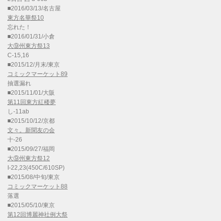
■2016/03/13/名古屋
東方名華祭10
忘れた！
■2016/01/31/小倉
大⑨州東方祭13
C-15,16
■2015/12/月末/東京
コミックマーケット89
抽選漏れ
■2015/11/01/大阪
第11回東方紅楼夢
し-11ab
■2015/10/12/京都
文々。新聞友の会
十-26
■2015/09/27/福岡
大⑨州東方祭12
I-22,23(450C/610SP)
■2015/08/中旬/東京
コミックマーケット88
落選
■2015/05/10/東京
第12回博麗神社例大祭