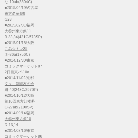
な-10ab(3804C)
■2015/04/19/名古屋
東方名華祭9
G28
■2015/02/01/福岡
大⑨州東方祭11
B-33,34(421C/573SP)
■2015/01/18/大阪
こみ☆トレ25
ネ-36a(1756C)
■2014/12/30/東京
コミックマーケット87
2日目東パ-10a
■2014/11/02/京都
文々。新聞友の会
緋-40(248C/297SP)
■2014/10/12/大阪
第10回東方紅楼夢
O-27ab(2100SP)
■2014/09/14/福岡
大⑨州東方祭10
D-13,14
■2014/08/16/東京
コミックマーケット86