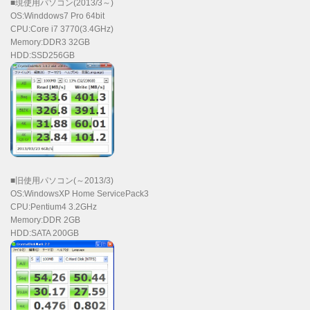
■現使用パソコン(2013/3～)
OS:Winddows7 Pro 64bit
CPU:Core i7 3770(3.4GHz)
Memory:DDR3 32GB
HDD:SSD256GB
■旧使用パソコン(～2013/3)
OS:WindowsXP Home ServicePack3
CPU:Pentium4 3.2GHz
Memory:DDR 2GB
HDD:SATA 200GB