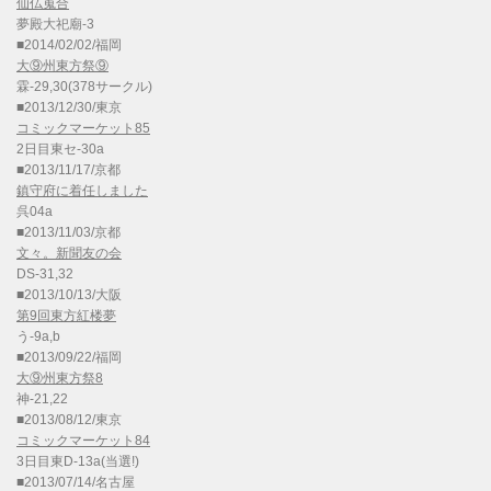
仙仏蒐合
夢殿大祀廟-3
■2014/02/02/福岡
大⑨州東方祭⑨
霖-29,30(378サークル)
■2013/12/30/東京
コミックマーケット85
2日目東セ-30a
■2013/11/17/京都
鎮守府に着任しました
呉04a
■2013/11/03/京都
文々。新聞友の会
DS-31,32
■2013/10/13/大阪
第9回東方紅楼夢
う-9a,b
■2013/09/22/福岡
大⑨州東方祭8
神-21,22
■2013/08/12/東京
コミックマーケット84
3日目東D-13a(当選!)
■2013/07/14/名古屋