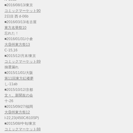
■2016/08/13/東京
コミックマーケット90
2日目 西 d-06b
■2016/03/13/名古屋
東方名華祭10
忘れた！
■2016/01/31/小倉
大⑨州東方祭13
C-15,16
■2015/12/月末/東京
コミックマーケット89
抽選漏れ
■2015/11/01/大阪
第11回東方紅楼夢
し-11ab
■2015/10/12/京都
文々。新聞友の会
十-26
■2015/09/27/福岡
大⑨州東方祭12
I-22,23(450C/610SP)
■2015/08/中旬/東京
コミックマーケット88