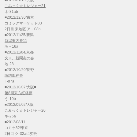
■2013/01/13/大阪
こみっく☆トレジャー21
ネ-31ab
■2012/12/30/東京
コミックマーケット83
2日目 東地区 ア－08b
■2012/11/25/新潟
新潟東方祭11
あ－16a
■2012/11/04/京都
文々。新聞友の会
地-28
■2012/10/20/長野
諏訪風神祭
F-07a
■2012/10/07/大阪■
第8回東方紅楼夢
う-10b
■2012/09/02/大阪
こみっく☆トレジャー20
ネ-25a
■2012/08/11
コミケ82/東京
2日目 ク-32aに委託