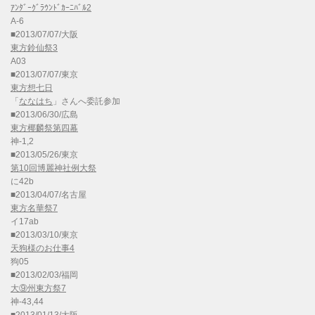
ｱﾝﾀﾞｰｸﾞﾗｳﾝﾄﾞｶｰﾆﾊﾞﾙ2
A-6
■2013/07/07/大阪
東方鈴仙祭3
A03
■2013/07/07/東京
東方想七日
「
ななはち
」さんへ委託参加
■2013/06/30/広島
東方椰麟祭第四幕
神-1,2
■2013/05/26/東京
第10回博麗神社例大祭
に42b
■2013/04/07/名古屋
東方名華祭7
イ17ab
■2013/03/10/東京
天狗様のお仕事4
狗05
■2013/02/03/福岡
大⑨州東方祭7
神-43,44