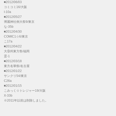
■2012/06/03
コミコミ16/大阪
I-10a
■2012/05/27
博麗神社例大祭9/東京
な-35b
■2012/04/30
COMIC1☆6/東京
こ17a
■2012/04/22
大⑨州東方祭/福岡
霊-1
■2012/03/18
東方名華祭/名古屋
■2012/01/22
サンクリ54/東京
C26a
■2012/01/15
こみっく☆トレジャー19/大阪
X-33b
※2011年以前は削除しました。