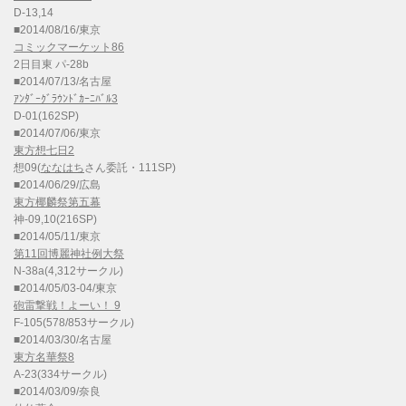
D-13,14
■2014/08/16/東京
コミックマーケット86
2日目東 パ-28b
■2014/07/13/名古屋
ｱﾝﾀﾞｰｸﾞﾗｳﾝﾄﾞｶｰﾆﾊﾞﾙ3
D-01(162SP)
■2014/07/06/東京
東方想七日2
想09(
ななはち
さん委託・111SP)
■2014/06/29/広島
東方椰麟祭第五幕
神-09,10(216SP)
■2014/05/11/東京
第11回博麗神社例大祭
N-38a(4,312サークル)
■2014/05/03-04/東京
砲雷撃戦！よーい！ 9
F-105(578/853サークル)
■2014/03/30/名古屋
東方名華祭8
A-23(334サークル)
■2014/03/09/奈良