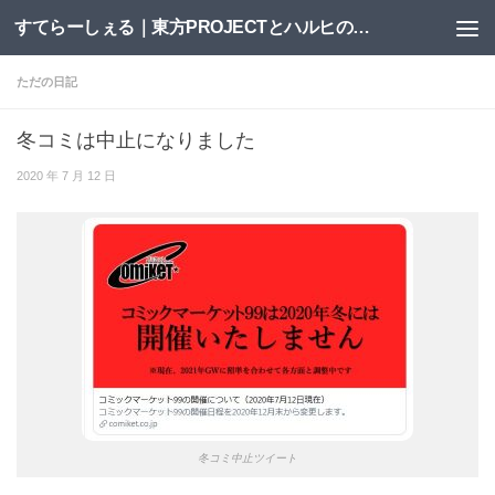
すてらーしぇる｜東方PROJECTとハルヒの二次創作サイト
コンテンツへスキップ
ただの日記
冬コミは中止になりました
2020 年 7 月 12 日
冬コミ中止ツイート