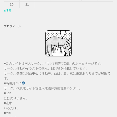
30
31
« 7月
プロフィール
■このサイトは同人サークル「ウソ8割デマ2割」のホームページです。
サークル活動やイラストの展示、日記等を掲載しています。
サークル参加は関西中心に活動中。西は小倉、東は東京あたりまでが範囲で
す。
■高瀬川ユイ
サークル代表兼サイト管理人兼絵師兼提督兼ハンター。
■Lon
ほぼ売り子さん。
■流水
いるだけ。
■toki