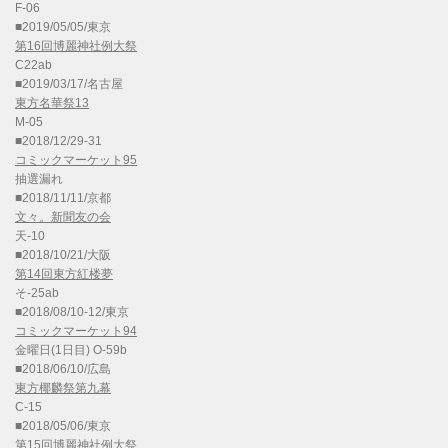
F-06
■2019/05/05/東京
第16回博麗神社例大祭
C22ab
■2019/03/17/名古屋
東方名華祭13
M-05
■2018/12/29-31
コミックマーケット95
抽選漏れ
■2018/11/11/京都
文々。新聞友の会
天-10
■2018/10/21/大阪
第14回東方紅楼夢
そ-25ab
■2018/08/10-12/東京
コミックマーケット94
金曜日(1日目) O-59b
■2018/06/10/広島
東方椰麟祭第九幕
C-15
■2018/05/06/東京
第15回博麗神社例大祭