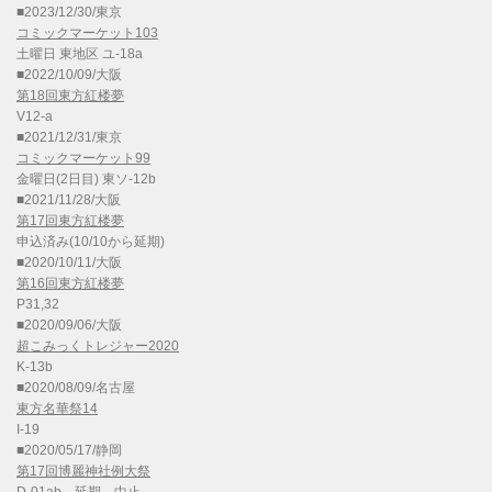
■2023/12/30/東京
コミックマーケット103
土曜日 東地区 ユ-18a
■2022/10/09/大阪
第18回東方紅楼夢
V12-a
■2021/12/31/東京
コミックマーケット99
金曜日(2日目) 東ソ-12b
■2021/11/28/大阪
第17回東方紅楼夢
申込済み(10/10から延期)
■2020/10/11/大阪
第16回東方紅楼夢
P31,32
■2020/09/06/大阪
超こみっくトレジャー2020
K-13b
■2020/08/09/名古屋
東方名華祭14
I-19
■2020/05/17/静岡
第17回博麗神社例大祭