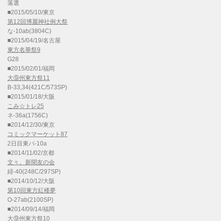
落選
■2015/05/10/東京
第12回博麗神社例大祭
な-10ab(3804C)
■2015/04/19/名古屋
東方名華祭9
G28
■2015/02/01/福岡
大⑨州東方祭11
B-33,34(421C/573SP)
■2015/01/18/大阪
こみ☆トレ25
ネ-36a(1756C)
■2014/12/30/東京
コミックマーケット87
2日目東パ-10a
■2014/11/02/京都
文々。新聞友の会
緋-40(248C/297SP)
■2014/10/12/大阪
第10回東方紅楼夢
O-27ab(2100SP)
■2014/09/14/福岡
大⑨州東方祭10