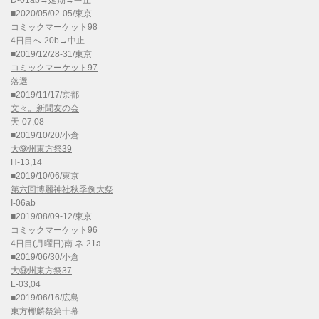
D-01ab→延期→中止
■2020/05/02-05/東京
コミックマーケット98
4日目へ-20b→中止
■2019/12/28-31/東京
コミックマーケット97
落選
■2019/11/17/京都
文々。新聞友の会
天-07,08
■2019/10/20/小倉
大⑨州東方祭39
H-13,14
■2019/10/06/東京
第六回博麗神社秋季例大祭
I-06ab
■2019/08/09-12/東京
コミックマーケット96
4日目(月曜日)南 ネ-21a
■2019/06/30/小倉
大⑨州東方祭37
L-03,04
■2019/06/16/広島
東方椰麟祭第十幕