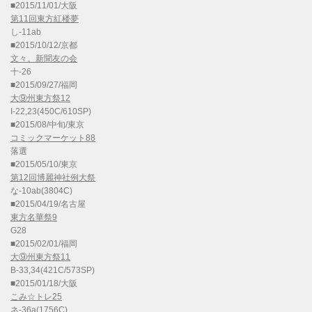
■2015/11/01/大阪
第11回東方紅楼夢
し-11ab
■2015/10/12/京都
文々。新聞友の会
十-26
■2015/09/27/福岡
大⑨州東方祭12
I-22,23(450C/610SP)
■2015/08/中旬/東京
コミックマーケット88
落選
■2015/05/10/東京
第12回博麗神社例大祭
な-10ab(3804C)
■2015/04/19/名古屋
東方名華祭9
G28
■2015/02/01/福岡
大⑨州東方祭11
B-33,34(421C/573SP)
■2015/01/18/大阪
こみ☆トレ25
ネ-36a(1756C)