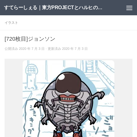
すてらーしぇる｜東方PROJECTとハルヒの二次創作サイト
コンテンツへスキップ
イラスト
[720枚目]ジョンソン
公開済み
2020 年 7 月 3 日
· 更新済み
2020 年 7 月 3 日