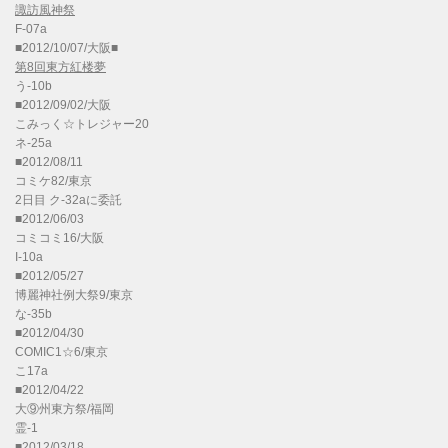
諏訪風神祭
F-07a
■2012/10/07/大阪■
第8回東方紅楼夢
う-10b
■2012/09/02/大阪
こみっく☆トレジャー20
ネ-25a
■2012/08/11
コミケ82/東京
2日目 ク-32aに委託
■2012/06/03
コミコミ16/大阪
I-10a
■2012/05/27
博麗神社例大祭9/東京
な-35b
■2012/04/30
COMIC1☆6/東京
こ17a
■2012/04/22
大⑨州東方祭/福岡
霊-1
■2012/03/18