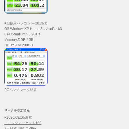
■旧使用パソコン(～2013/3)
OS:WindowsXP Home ServicePack3
CPU:Pentium4 3.2GHz
Memory:DDR 2GB
HDD:SATA 200GB
PCベンチマーク結果
サークル参加情報
■2026/08/16/東京
コミックマーケット108
2日目 西地区 こ-06a