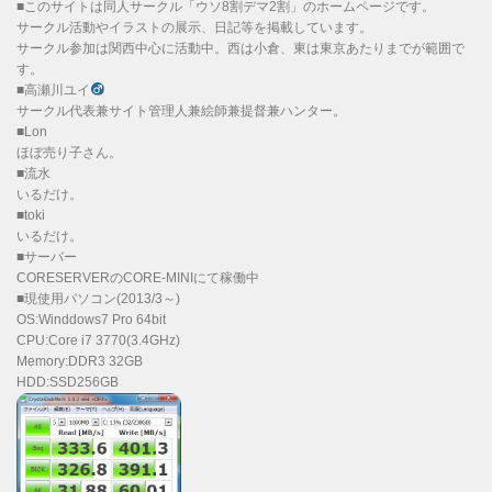
■このサイトは同人サークル「ウソ8割デマ2割」のホームページです。
サークル活動やイラストの展示、日記等を掲載しています。
サークル参加は関西中心に活動中。西は小倉、東は東京あたりまでが範囲で
す。
■高瀬川ユイ
サークル代表兼サイト管理人兼絵師兼提督兼ハンター。
■Lon
ほぼ売り子さん。
■流水
いるだけ。
■toki
いるだけ。
■サーバー
CORESERVERのCORE-MINIにて稼働中
■現使用パソコン(2013/3～)
OS:Winddows7 Pro 64bit
CPU:Core i7 3770(3.4GHz)
Memory:DDR3 32GB
HDD:SSD256GB