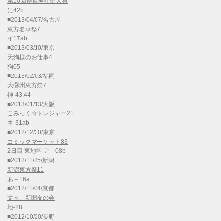
第10回博麗神社例大祭
に42b
■2013/04/07/名古屋
東方名華祭7
イ17ab
■2013/03/10/東京
天狗様のお仕事4
狗05
■2013/02/03/福岡
大⑨州東方祭7
神-43,44
■2013/01/13/大阪
こみっく☆トレジャー21
ネ-31ab
■2012/12/30/東京
コミックマーケット83
2日目 東地区 ア－08b
■2012/11/25/新潟
新潟東方祭11
あ－16a
■2012/11/04/京都
文々。新聞友の会
地-28
■2012/10/20/長野