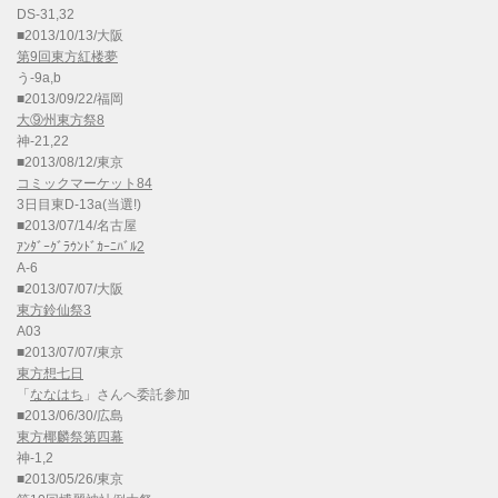
DS-31,32
■2013/10/13/大阪
第9回東方紅楼夢
う-9a,b
■2013/09/22/福岡
大⑨州東方祭8
神-21,22
■2013/08/12/東京
コミックマーケット84
3日目東D-13a(当選!)
■2013/07/14/名古屋
ｱﾝﾀﾞｰｸﾞﾗｳﾝﾄﾞｶｰﾆﾊﾞﾙ2
A-6
■2013/07/07/大阪
東方鈴仙祭3
A03
■2013/07/07/東京
東方想七日
「
ななはち
」さんへ委託参加
■2013/06/30/広島
東方椰麟祭第四幕
神-1,2
■2013/05/26/東京