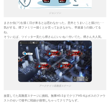
ジョンソン
まさか虫(？)を描く日が来るとは思わなかった。意外とうまいこと描けた･･･
気がする。煙ファミリー描くとか言っておきながら、早速違うの描いてる
ね。
そういえば、ツイッター見たら煙さんにいいね！付いてた。煙さん大人気。
アークナイツ高難度ステージ
放置してた高難度ステージに挑戦。無事H5-3までクリアH5-4はボスのファウ
ストのせいで後半に戦線が崩壊しちゃってクリアならず。