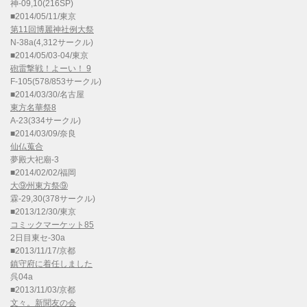
神-09,10(216SP)
■2014/05/11/東京
第11回博麗神社例大祭
N-38a(4,312サークル)
■2014/05/03-04/東京
砲雷撃戦！よーい！ 9
F-105(578/853サークル)
■2014/03/30/名古屋
東方名華祭8
A-23(334サークル)
■2014/03/09/奈良
仙仏蒐合
夢殿大祀廟-3
■2014/02/02/福岡
大⑨州東方祭⑨
霖-29,30(378サークル)
■2013/12/30/東京
コミックマーケット85
2日目東セ-30a
■2013/11/17/京都
鎮守府に着任しました
呉04a
■2013/11/03/京都
文々。新聞友の会