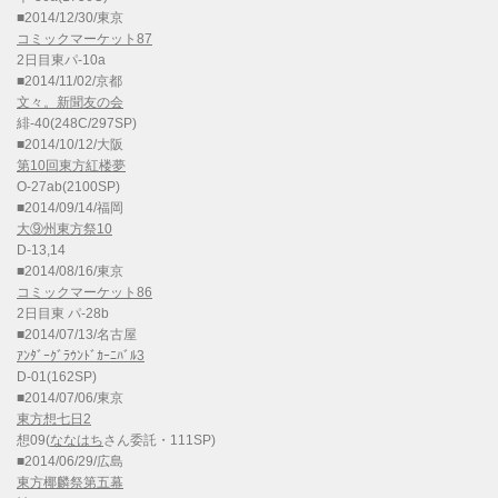
■2014/12/30/東京
コミックマーケット87
2日目東パ-10a
■2014/11/02/京都
文々。新聞友の会
緋-40(248C/297SP)
■2014/10/12/大阪
第10回東方紅楼夢
O-27ab(2100SP)
■2014/09/14/福岡
大⑨州東方祭10
D-13,14
■2014/08/16/東京
コミックマーケット86
2日目東 パ-28b
■2014/07/13/名古屋
ｱﾝﾀﾞｰｸﾞﾗｳﾝﾄﾞｶｰﾆﾊﾞﾙ3
D-01(162SP)
■2014/07/06/東京
東方想七日2
想09(
ななはち
さん委託・111SP)
■2014/06/29/広島
東方椰麟祭第五幕