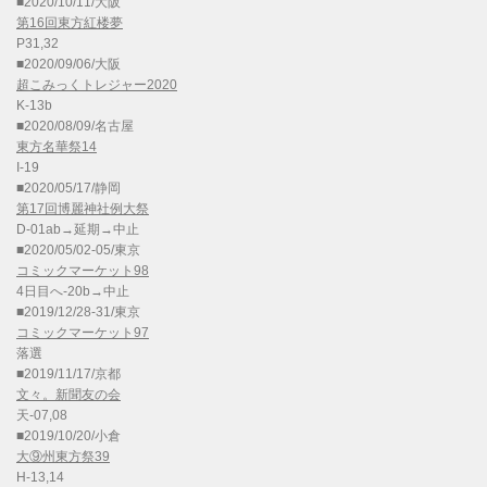
■2020/10/11/大阪
第16回東方紅楼夢
P31,32
■2020/09/06/大阪
超こみっくトレジャー2020
K-13b
■2020/08/09/名古屋
東方名華祭14
I-19
■2020/05/17/静岡
第17回博麗神社例大祭
D-01ab→延期→中止
■2020/05/02-05/東京
コミックマーケット98
4日目へ-20b→中止
■2019/12/28-31/東京
コミックマーケット97
落選
■2019/11/17/京都
文々。新聞友の会
天-07,08
■2019/10/20/小倉
大⑨州東方祭39
H-13,14