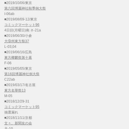
■2019/10/06/東京
第六回博麗神社秋季例大祭
I-06ab
■2019/08/09-12/東京
コミックマーケット96
4日目(月曜日)南 ネ-21a
■2019/06/30/小倉
大⑨州東方祭37
L-03,04
■2019/06/16/広島
東方椰麟祭第十幕
F-06
■2019/05/05/東京
第16回博麗神社例大祭
C22ab
■2019/03/17/名古屋
東方名華祭13
M-05
■2018/12/29-31
コミックマーケット95
抽選漏れ
■2018/11/11/京都
文々。新聞友の会
天-10